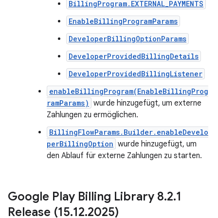
BillingProgram.EXTERNAL_PAYMENTS
EnableBillingProgramParams
DeveloperBillingOptionParams
DeveloperProvidedBillingDetails
DeveloperProvidedBillingListener
enableBillingProgram(EnableBillingProg
ramParams)
wurde hinzugefügt, um externe
Zahlungen zu ermöglichen.
BillingFlowParams.Builder.enableDevelo
perBillingOption
wurde hinzugefügt, um
den Ablauf für externe Zahlungen zu starten.
Google Play Billing Library 8
.
2
.
1
Release (15
.
12
.
2025)