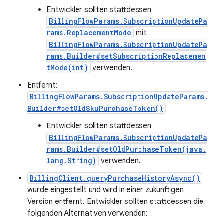
Entwickler sollten stattdessen
BillingFlowParams.SubscriptionUpdatePa
rams.ReplacementMode
mit
BillingFlowParams.SubscriptionUpdatePa
rams.Builder#setSubscriptionReplacemen
tMode(int)
verwenden.
Entfernt:
BillingFlowParams.SubscriptionUpdateParams.
Builder#setOldSkuPurchaseToken()
Entwickler sollten stattdessen
BillingFlowParams.SubscriptionUpdatePa
rams.Builder#setOldPurchaseToken(java.
lang.String)
verwenden.
BillingClient.queryPurchaseHistoryAsync()
wurde eingestellt und wird in einer zukünftigen
Version entfernt. Entwickler sollten stattdessen die
folgenden Alternativen verwenden: