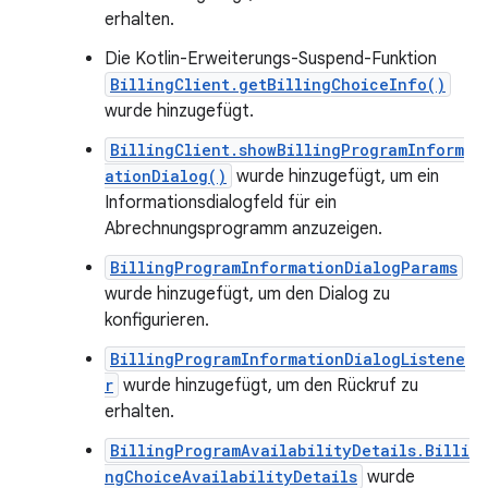
erhalten.
Die Kotlin-Erweiterungs-Suspend-Funktion
BillingClient.getBillingChoiceInfo()
wurde hinzugefügt.
BillingClient.showBillingProgramInform
ationDialog()
wurde hinzugefügt, um ein
Informationsdialogfeld für ein
Abrechnungsprogramm anzuzeigen.
BillingProgramInformationDialogParams
wurde hinzugefügt, um den Dialog zu
konfigurieren.
BillingProgramInformationDialogListene
r
wurde hinzugefügt, um den Rückruf zu
erhalten.
BillingProgramAvailabilityDetails.Billi
ngChoiceAvailabilityDetails
wurde