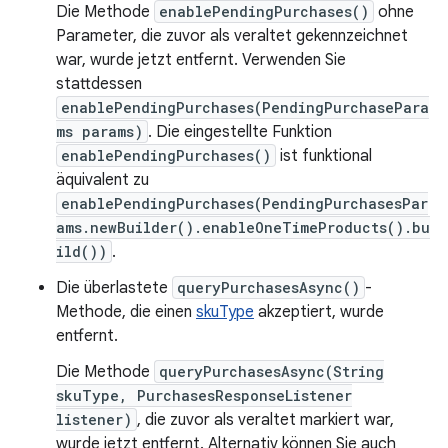
Die Methode
enablePendingPurchases()
ohne
Parameter, die zuvor als veraltet gekennzeichnet
war, wurde jetzt entfernt. Verwenden Sie
stattdessen
enablePendingPurchases(PendingPurchasePara
ms params)
. Die eingestellte Funktion
enablePendingPurchases()
ist funktional
äquivalent zu
enablePendingPurchases(PendingPurchasesPar
ams.newBuilder().enableOneTimeProducts().bu
ild())
.
Die überlastete
queryPurchasesAsync()
-
Methode, die einen
skuType
akzeptiert, wurde
entfernt.
Die Methode
queryPurchasesAsync(String
skuType, PurchasesResponseListener
listener)
, die zuvor als veraltet markiert war,
wurde jetzt entfernt. Alternativ können Sie auch