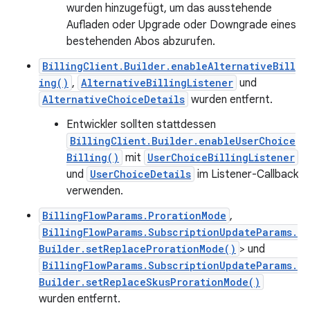
wurden hinzugefügt, um das ausstehende
Aufladen oder Upgrade oder Downgrade eines
bestehenden Abos abzurufen.
BillingClient.Builder.enableAlternativeBill
ing()
,
AlternativeBillingListener
und
AlternativeChoiceDetails
wurden entfernt.
Entwickler sollten stattdessen
BillingClient.Builder.enableUserChoice
Billing()
mit
UserChoiceBillingListener
und
UserChoiceDetails
im Listener-Callback
verwenden.
BillingFlowParams.ProrationMode
,
BillingFlowParams.SubscriptionUpdateParams.
Builder.setReplaceProrationMode()
> und
BillingFlowParams.SubscriptionUpdateParams.
Builder.setReplaceSkusProrationMode()
wurden entfernt.