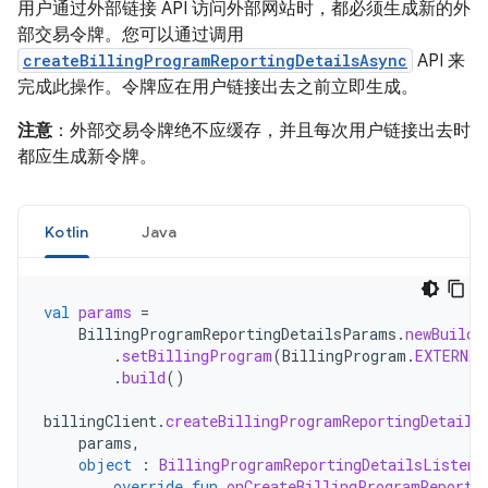
用户通过外部链接 API 访问外部网站时，都必须生成新的外
部交易令牌。您可以通过调用
createBillingProgramReportingDetailsAsync
API 来
完成此操作。令牌应在用户链接出去之前立即生成。
注意
：外部交易令牌绝不应缓存，并且每次用户链接出去时
都应生成新令牌。
Kotlin
Java
val
params
=
BillingProgramReportingDetailsParams
.
newBuilde
.
setBillingProgram
(
BillingProgram
.
EXTERNAL
.
build
()
billingClient
.
createBillingProgramReportingDetails
params
,
object
:
BillingProgramReportingDetailsListene
override
fun
onCreateBillingProgramReporti