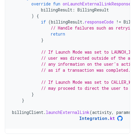
override
fun
onLaunchExternalLinkResponse
(
billingResult
:
BillingResult
)
{
if
(
billingResult
.
responseCode
!=
Bill
// Handle failures such as retrying
return
}
// If Launch Mode was set to LAUNCH_IN
// user was directed outside of the ap
// any information on the user's actio
// as if a transaction was completed.
// If Launch Mode was set to CALLER_WI
// may proceed to direct the user to t
}
}
billingClient
.
launchExternalLink
(
activity
,
params
,
Integration
.
kt