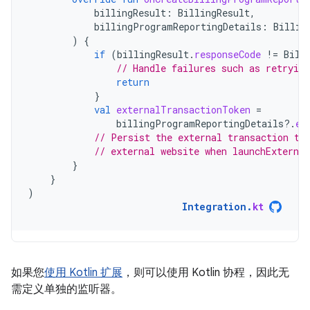
billingResult
:
BillingResult
,
billingProgramReportingDetails
:
Billin
)
{
if
(
billingResult
.
responseCode
!=
Bill
// Handle failures such as retrying
return
}
val
externalTransactionToken
=
billingProgramReportingDetails
?.
ex
// Persist the external transaction to
// external website when launchExterna
}
}
)
Integration
.
kt
如果您
使用 Kotlin 扩展
，则可以使用 Kotlin 协程，因此无
需定义单独的监听器。