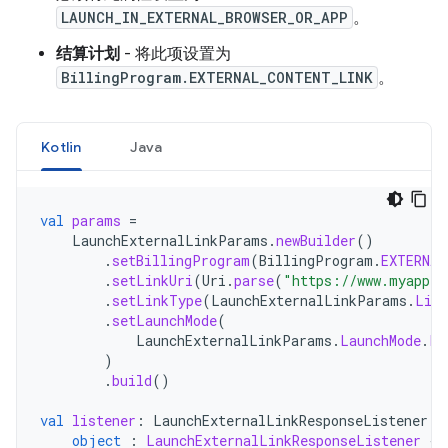
LAUNCH_IN_EXTERNAL_BROWSER_OR_APP
。
结算计划
- 将此项设置为
BillingProgram.EXTERNAL_CONTENT_LINK
。
Kotlin
Java
val
params
=
LaunchExternalLinkParams
.
newBuilder
()
.
setBillingProgram
(
BillingProgram
.
EXTERNAL
.
setLinkUri
(
Uri
.
parse
(
"https://www.myappro
.
setLinkType
(
LaunchExternalLinkParams
.
Link
.
setLaunchMode
(
LaunchExternalLinkParams
.
LaunchMode
.
LA
)
.
build
()
val
listener
:
LaunchExternalLinkResponseListener
=
object
:
LaunchExternalLinkResponseListener
{