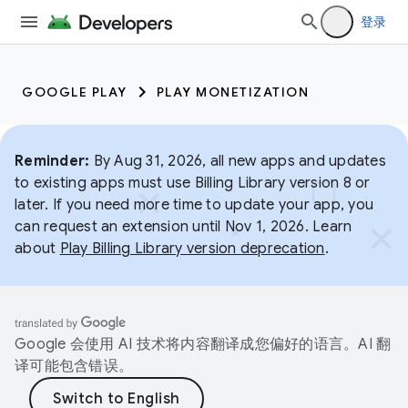
登录
GOOGLE PLAY
PLAY MONETIZATION
Reminder:
By Aug 31, 2026, all new apps and updates
to existing apps must use Billing Library version 8 or
later. If you need more time to update your app, you
can request an extension until Nov 1, 2026. Learn
about
Play Billing Library version deprecation
.
Google 会使用 AI 技术将内容翻译成您偏好的语言。AI 翻
译可能包含错误。