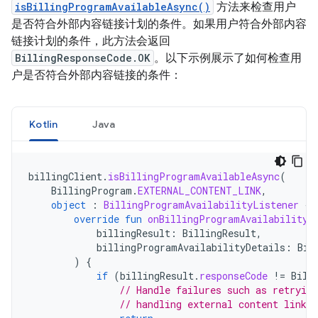
isBillingProgramAvailableAsync()
方法来检查用户
是否符合外部内容链接计划的条件。如果用户符合外部内容
链接计划的条件，此方法会返回
BillingResponseCode.OK
。以下示例展示了如何检查用
户是否符合外部内容链接的条件：
Kotlin
Java
billingClient
.
isBillingProgramAvailableAsync
(
BillingProgram
.
EXTERNAL_CONTENT_LINK
,
object
:
BillingProgramAvailabilityListener
{
override
fun
onBillingProgramAvailabilityR
billingResult
:
BillingResult
,
billingProgramAvailabilityDetails
:
Bil
)
{
if
(
billingResult
.
responseCode
!=
Bill
// Handle failures such as retrying
// handling external content links 