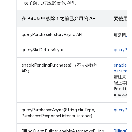
表了解其对应的替代 API。
在 PBL 8 中移除了之前已弃用的 API
要使用的
queryPurchaseHistoryAsync API
请参阅
查
querySkuDetailsAsync
queryPro
enablePendingPurchases()（不带参数的
enablePe
API）
params)
请注意，已废
能上等同
Pending
enable
O
queryPurchasesAsync(String skuType,
queryPur
PurchasesResponseListener listener)
BillingClient.Builder.enableAlternativeBilling
BillingCl