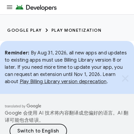
GOOGLE PLAY
PLAY MONETIZATION
Reminder:
By Aug 31, 2026, all new apps and updates
to existing apps must use Billing Library version 8 or
later. If you need more time to update your app, you
can request an extension until Nov 1, 2026. Learn
about
Play Billing Library version deprecation
.
Google 会使用 AI 技术将内容翻译成您偏好的语言。AI 翻
译可能包含错误。