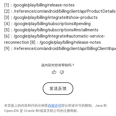
[1]：/google/play/billing/release-notes
[2]：/reference/com/android/billingclient/api/ProductDetails
[3]：/google/play/billing/integrate#show-products
[4]：/google/play/billing/subscriptions#pending
[5]：/google/play/billing/subscriptions#installments
[6]：/google/play/billing/integrate#automatic-service-
reconnection [8]：/google/play/billing/release-notes
[9]：/reference/com/android/billingclient/api/BillingClient#
该内容对您有帮助吗？
发送反馈
本页面上的内容和代码示例受
内容许可
部分所述许可的限制。Java 和
OpenJDK 是 Oracle 和/或其关联公司的注册商标。