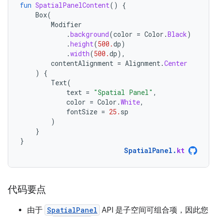
fun
SpatialPanelContent
()
{
Box
(
Modifier
.
background
(
color
=
Color
.
Black
)
.
height
(
500.
dp
)
.
width
(
500.
dp
),
contentAlignment
=
Alignment
.
Center
)
{
Text
(
text
=
"Spatial Panel"
,
color
=
Color
.
White
,
fontSize
=
25.
sp
)
}
}
SpatialPanel
.
kt
代码要点
由于
SpatialPanel
API 是子空间可组合项，因此您