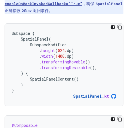
，确保
enableOnBackInvokedCallback="True"
SpatialPanel
正确接收 GNav 返回事件。
Subspace
{
SpatialPanel
(
SubspaceModifier
.
height
(
824.
dp
)
.
width
(
1400.
dp
)
.
transformingMovable
()
.
transformingResizable
(),
)
{
SpatialPanelContent
()
}
}
SpatialPanel
.
kt
@Composable