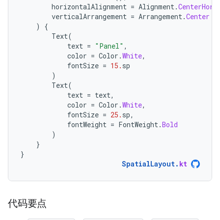
horizontalAlignment
=
Alignment
.
CenterHori
verticalArrangement
=
Arrangement
.
Center
)
{
Text
(
text
=
"Panel"
,
color
=
Color
.
White
,
fontSize
=
15.
sp
)
Text
(
text
=
text
,
color
=
Color
.
White
,
fontSize
=
25.
sp
,
fontWeight
=
FontWeight
.
Bold
)
}
}
SpatialLayout
.
kt
代码要点