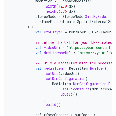
modifier
=
SubspaceModifier
.
width
(
1200.
dp
)
.
height
(
676.
dp
),
stereoMode
=
StereoMode
.
SideBySide
,
surfaceProtection
=
SpatialExternalSur
)
{
val
exoPlayer
=
remember
{
ExoPlayer
.
B
// Define the URI for your DRM-protect
val
videoUri
=
"https://your-content-p
val
drmLicenseUrl
=
"https://your-lice
// Build a MediaItem with the necessar
val
mediaItem
=
MediaItem
.
Builder
()
.
setUri
(
videoUri
)
.
setDrmConfiguration
(
MediaItem
.
DrmConfiguration
.
Bui
.
setLicenseUri
(
drmLicenseU
.
build
()
)
.
build
()
onSurfaceCreated
{
surface
-