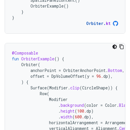
SpatialPanelContent
()
OrbiterExample
()
}
}
Orbiter
.
kt
@Composable
fun
OrbiterExample
()
{
Orbiter
(
anchorPoint
=
OrbiterAnchorPoint
.
Bottom
,
offset
=
DpVolumeOffset
(
y
=
96.
dp
),
)
{
Surface
(
Modifier
.
clip
(
CircleShape
))
{
Row
(
Modifier
.
background
(
color
=
Color
.
Blac
.
height
(
100.
dp
)
.
width
(
600.
dp
),
horizontalArrangement
=
Arrangemen
verticalAlignment
=
Alignment
.
Cent