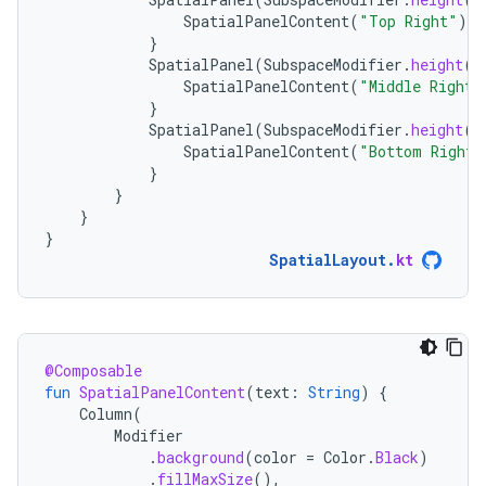
SpatialPanelContent
(
"Top Right"
)
}
SpatialPanel
(
SubspaceModifier
.
height
(
2
SpatialPanelContent
(
"Middle Right"
}
SpatialPanel
(
SubspaceModifier
.
height
(
2
SpatialPanelContent
(
"Bottom Right"
}
}
}
}
SpatialLayout
.
kt
@Composable
fun
SpatialPanelContent
(
text
:
String
)
{
Column
(
Modifier
.
background
(
color
=
Color
.
Black
)
.
fillMaxSize
(),