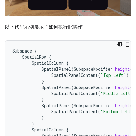
以下代码示例展示了如何执行此操作。
Subspace
{
SpatialRow
{
SpatialColumn
{
SpatialPanel
(
SubspaceModifier
.
height
(
2
SpatialPanelContent
(
"Top Left"
)
}
SpatialPanel
(
SubspaceModifier
.
height
(
2
SpatialPanelContent
(
"Middle Left"
)
}
SpatialPanel
(
SubspaceModifier
.
height
(
2
SpatialPanelContent
(
"Bottom Left"
)
}
}
SpatialColumn
{
SpatialPanel
(
SubspaceModifier
.
height
(
2