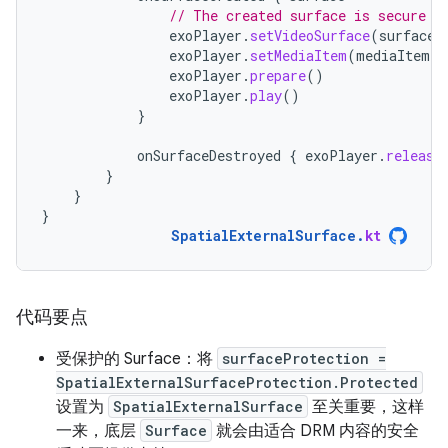
// The created surface is secure a
exoPlayer
.
setVideoSurface
(
surface
)
exoPlayer
.
setMediaItem
(
mediaItem
)
exoPlayer
.
prepare
()
exoPlayer
.
play
()
}
onSurfaceDestroyed
{
exoPlayer
.
release
}
}
}
SpatialExternalSurface
.
kt
代码要点
受保护的 Surface：将
surfaceProtection =
SpatialExternalSurfaceProtection.Protected
设置为
SpatialExternalSurface
至关重要，这样
一来，底层
Surface
就会由适合 DRM 内容的安全