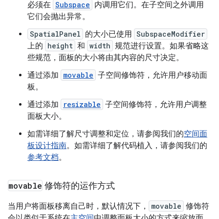
必须在
Subspace
内调用它们。在子空间之外调用
它们会抛出异常。
SpatialPanel
的大小已使用
SubspaceModifier
上的
height
和
width
规范进行设置。如果省略这
些规范，面板的大小将由其内容的尺寸决定。
通过添加
movable
子空间修饰符，允许用户移动面
板。
通过添加
resizable
子空间修饰符，允许用户调整
面板大小。
如需详细了解尺寸调整和定位，请参阅我们的
空间面
板设计指南
。如需详细了解代码植入，请参阅我们的
参考文档
。
movable
修饰符的运作方式
当用户将面板移离自己时，默认情况下，
movable
修饰符
会以类似于系统在
主空间
中调整面板大小的方式来缩放面