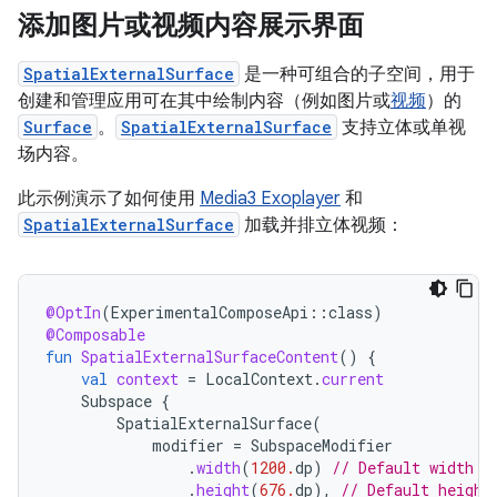
添加图片或视频内容展示界面
SpatialExternalSurface
是一种可组合的子空间，用于
创建和管理应用可在其中绘制内容（例如图片或
视频
）的
Surface
。
SpatialExternalSurface
支持立体或单视
场内容。
此示例演示了如何使用
Media3 Exoplayer
和
SpatialExternalSurface
加载并排立体视频：
@OptIn
(
ExperimentalComposeApi
::
class
)
@Composable
fun
SpatialExternalSurfaceContent
()
{
val
context
=
LocalContext
.
current
Subspace
{
SpatialExternalSurface
(
modifier
=
SubspaceModifier
.
width
(
1200.
dp
)
// Default width i
.
height
(
676.
dp
),
// Default height