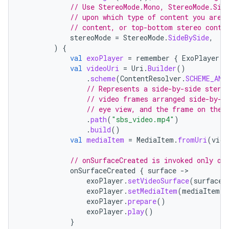
// Use StereoMode.Mono, StereoMode.Sid
// upon which type of content you are 
// content, or top-bottom stereo conte
stereoMode
=
StereoMode
.
SideBySide
,
)
{
val
exoPlayer
=
remember
{
ExoPlayer
.
B
val
videoUri
=
Uri
.
Builder
()
.
scheme
(
ContentResolver
.
SCHEME_AND
// Represents a side-by-side stere
// video frames arranged side-by-s
// eye view, and the frame on the 
.
path
(
"sbs_video.mp4"
)
.
build
()
val
mediaItem
=
MediaItem
.
fromUri
(
vide
// onSurfaceCreated is invoked only on
onSurfaceCreated
{
surface
-
exoPlayer
.
setVideoSurface
(
surface
)
exoPlayer
.
setMediaItem
(
mediaItem
)
exoPlayer
.
prepare
()
exoPlayer
.
play
()
}