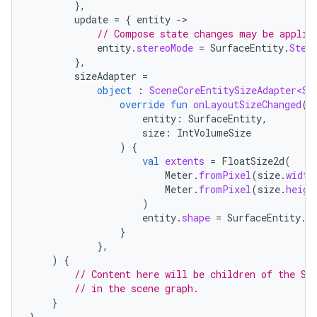
},
update
=
{
entity
-
// Compose state changes may be applie
entity
.
stereoMode
=
SurfaceEntity
.
Ster
},
sizeAdapter
=
object
:
SceneCoreEntitySizeAdapter<Su
override
fun
onLayoutSizeChanged
(
entity
:
SurfaceEntity
,
size
:
IntVolumeSize
)
{
val
extents
=
FloatSize2d
(
Meter
.
fromPixel
(
size
.
width
Meter
.
fromPixel
(
size
.
heigh
)
entity
.
shape
=
SurfaceEntity
.
S
}
},
)
{
// Content here will be children of the Sc
// in the scene graph.
}
}