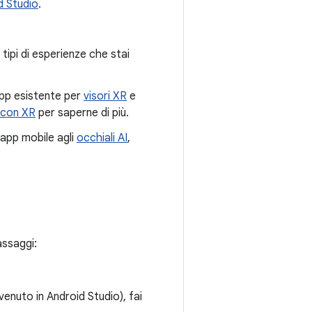
d Studio
.
tipi di esperienze che stai
app esistente per
visori XR
e
D con XR
per saperne di più.
 app mobile agli
occhiali AI
,
assaggi:
enuto in Android Studio), fai