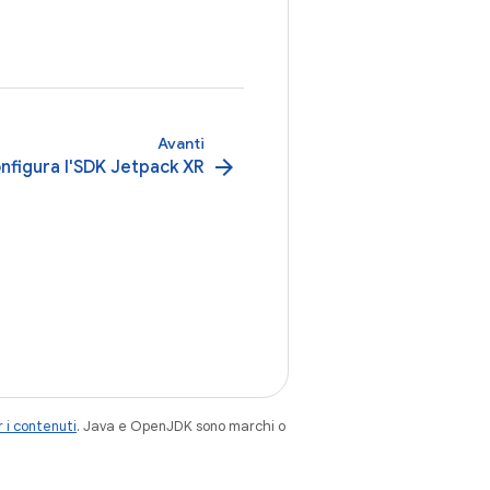
Avanti
arrow_forward
nfigura l'SDK Jetpack XR
 i contenuti
. Java e OpenJDK sono marchi o