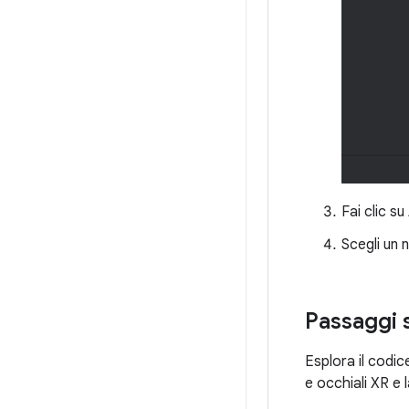
Fai clic su
Scegli un n
Passaggi 
Esplora il codi
e occhiali XR e