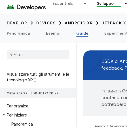
Essentials
Sviluppo
DEVELOP
DEVICES
ANDROID XR
JETPACK X
Panoramica
Esempi
Guide
Esperiment
L'SDK di An
feedback. Pr
Visualizzare tutti gli strumenti e le
tecnologie XR ⍐
CREA PER XR
|
SDK JETPACK XR
contenuti ne
potrebbero 
Panoramica
Per iniziare
Panoramica
Android Developer