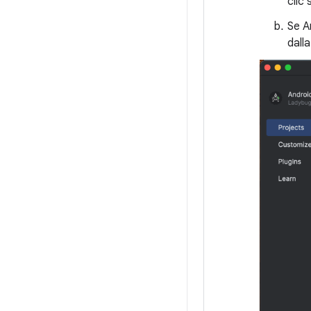
clic
Se A
dall