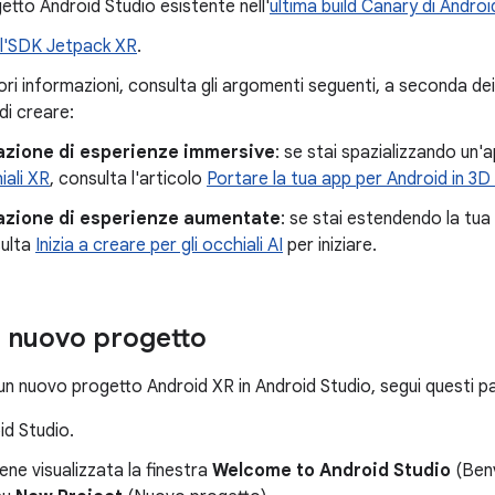
ogetto Android Studio esistente nell'
ultima build Canary di Androi
 l'SDK Jetpack XR
.
ri informazioni, consulta gli argomenti seguenti, a seconda dei 
di creare:
azione di esperienze immersive
: se stai spazializzando un'
iali XR
, consulta l'articolo
Portare la tua app per Android in 3
azione di esperienze aumentate
: se stai estendendo la tua
ulta
Inizia a creare per gli occhiali AI
per iniziare.
 nuovo progetto
 un nuovo progetto Android XR in Android Studio, segui questi p
id Studio.
iene visualizzata la finestra
Welcome to Android Studio
(Benv