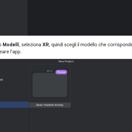
co
Modelli
, seleziona
XR
, quindi scegli il modello che corrispond
eare l'app.