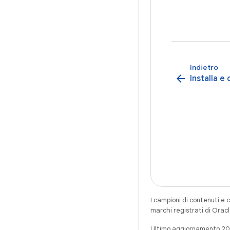
Indietro
arrow_back
Installa e
I campioni di contenuti e 
marchi registrati di Oracl
Ultimo aggiornamento 2