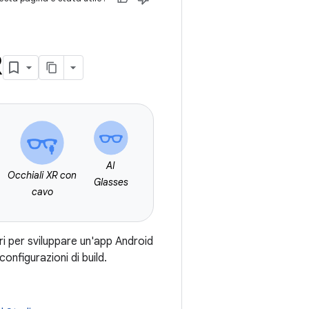
R
AI
Occhiali XR con
Glasses
cavo
ri per sviluppare un'app Android
onfigurazioni di build.