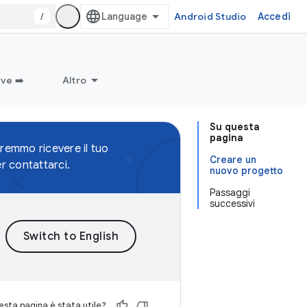
/
Android Studio
Accedi
ve ➡️
Altro
Su questa
pagina
remmo ricevere il tuo
Creare un
r contattarci.
nuovo progetto
Passaggi
successivi
sta pagina è stata utile?