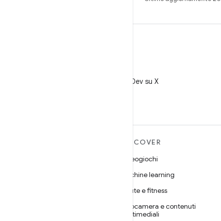
X
Segui @AndroidDev su X
ULTERIORI
DISCOVER
INFORMAZIONI SU
Videogiochi
ANDROID
Machine learning
Android
Salute e fitness
Android for Enterprise
Fotocamera e contenuti
Sicurezza
multimediali