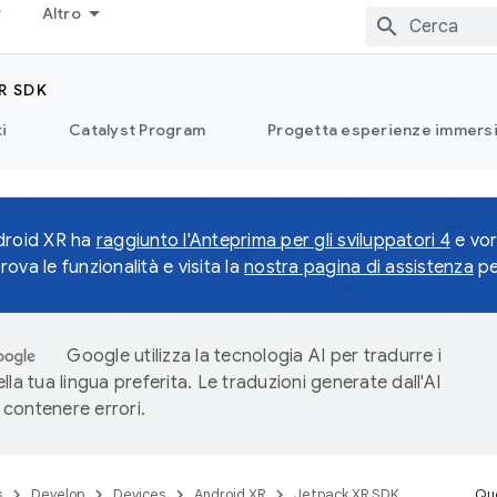
Altro
R SDK
i
Catalyst Program
Progetta esperienze immersi
droid XR ha
raggiunto l'Anteprima per gli sviluppatori 4
e vor
ova le funzionalità e visita la
nostra pagina di assistenza
pe
Google utilizza la tecnologia AI per tradurre i
lla tua lingua preferita. Le traduzioni generate dall'AI
contenere errori.
s
Develop
Devices
Android XR
Jetpack XR SDK
Que