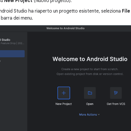
 su
New Project
(Nuovo progetto).
ndroid Studio ha riaperto un progetto esistente, seleziona
Fil
a barra dei menu.