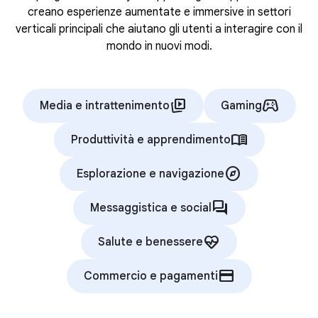
creano esperienze aumentate e immersive in settori
verticali principali che aiutano gli utenti a interagire con il
mondo in nuovi modi.
animated_images
stadia_controller
Media e intrattenimento
Gaming
menu_book
Produttività e apprendimento
explore
Esplorazione e navigazione
forum
Messaggistica e social
ecg_heart
Salute e benessere
credit_card
Commercio e pagamenti