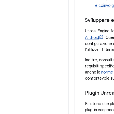
e coinvolg
Sviluppare 
Unreal Engine 
Android
. Que
configurazione d
l'utilizzo di Un
Inoltre, consul
requisiti specifi
anche le
norme s
confortevole su
Plugin Unre
Esistono due pl
plug-in vengono 