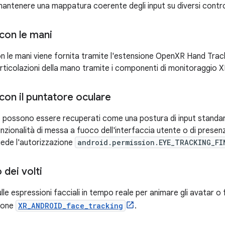
mantenere una mappatura coerente degli input su diversi contro
con le mani
on le mani viene fornita tramite l'estensione OpenXR Hand Track
articolazioni della mano tramite i componenti di monitoraggio X
con il puntatore oculare
do possono essere recuperati come una postura di input standa
unzionalità di messa a fuoco dell'interfaccia utente o di presen
iede l'autorizzazione
android.permission.EYE_TRACKING_FI
dei volti
lle espressioni facciali in tempo reale per animare gli avatar o f
sione
XR_ANDROID_face_tracking
.