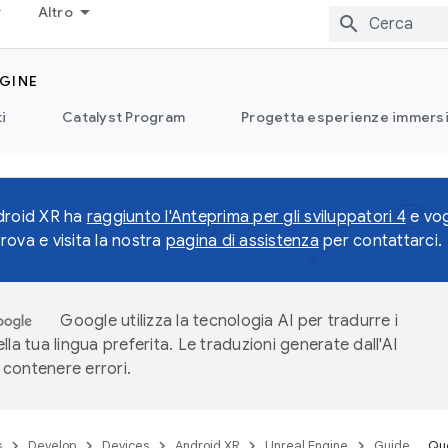
Altro
GINE
i
Catalyst Program
Progetta esperienze immersi
droid XR ha
raggiunto l'Anteprima per gli sviluppatori 4
e vog
rova e visita la nostra
pagina di assistenza
per contattarci.
Google utilizza la tecnologia AI per tradurre i
lla tua lingua preferita. Le traduzioni generate dall'AI
contenere errori.
s
Develop
Devices
Android XR
Unreal Engine
Guide
Que