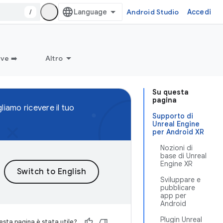
/
Android Studio
Accedi
ve ➡️
Altro
Su questa
pagina
liamo ricevere il tuo
Supporto di
Unreal Engine
per Android XR
Nozioni di
base di Unreal
Engine XR
Sviluppare e
pubblicare
app per
Android
Plugin Unreal
sta pagina è stata utile?