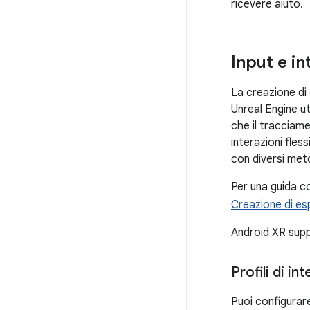
ricevere aiuto.
Input e in
La creazione di e
Unreal Engine ut
che il tracciame
interazioni fles
con diversi meto
Per una guida c
Creazione di es
Android XR suppo
Profili di in
Puoi configurare