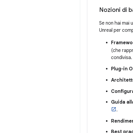
Nozioni di b
Se non hai mai u
Unreal per compr
Framewo
(che rappr
condivisa.
Plug-in 
Architet
Configur
Guida all
.
Rendimen
Best pra