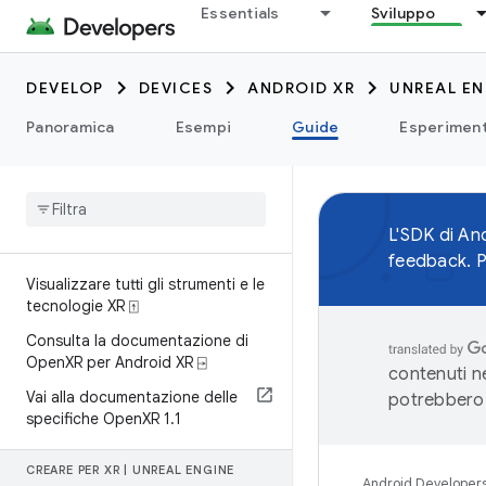
Essentials
Sviluppo
DEVELOP
DEVICES
ANDROID XR
UNREAL EN
Panoramica
Esempi
Guide
Esperiment
L'SDK di An
feedback. P
Visualizzare tutti gli strumenti e le
tecnologie XR ⍐
Consulta la documentazione di
Open
XR per Android XR ⍈
contenuti ne
Vai alla documentazione delle
potrebbero 
specifiche Open
XR 1
.
1
CREARE PER XR
|
UNREAL ENGINE
Android Developer