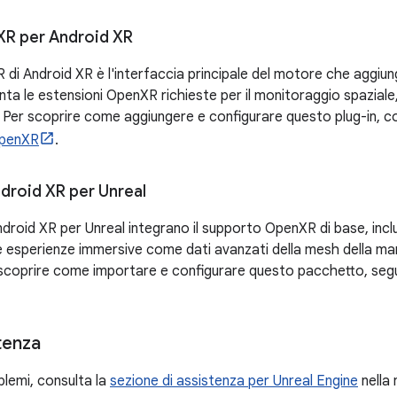
XR per Android XR
R di Android XR è l'interfaccia principale del motore che aggiun
nta le estensioni OpenXR richieste per il monitoraggio spaziale
. Per scoprire come aggiungere e configurare questo plug-in, c
OpenXR
.
droid XR per Unreal
droid XR per Unreal integrano il supporto OpenXR di base, inclu
re esperienze immersive come dati avanzati della mesh della ma
 scoprire come importare e configurare questo pacchetto, segu
tenza
blemi, consulta la
sezione di assistenza per Unreal Engine
nella 