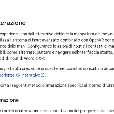
terazione
sperienze spaziali interattive richiede la mappatura dei movimenti
ilizza il sistema di input avanzato combinato con OpenXR per ge
nto delle mani. Configurando le azioni di input e i contesti di m
sibili, come afferrare, puntare e navigare nell'interfaccia uten
di di input di Android XR.
ompleta alla creazione di queste meccaniche, consulta la docu
perienze XR interattive
.
rta i seguenti metodi di interazione specifici all'interno di Unr
terazione
 i profili di interazione nelle impostazioni del progetto nella 