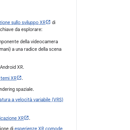
one sullo sviluppo XR
di
 chiave da esplorare:
mponente della videocamera
ani) a una radice della scena
i Android XR.
stemi XR
.
endering spaziale.
tura a velocità variabile (VRS)
licazione XR
.
zione di
esperienze XR comode