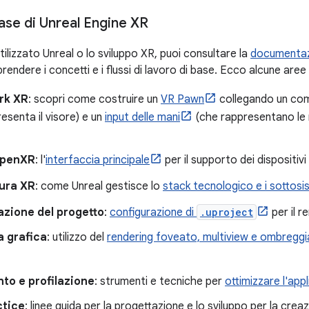
ase di Unreal Engine XR
tilizzato Unreal o lo sviluppo XR, puoi consultare la
documentazi
endere i concetti e i flussi di lavoro di base. Ecco alcune aree
rk XR
: scopri come costruire un
VR Pawn
collegando un co
esenta il visore) e un
input delle mani
(che rappresentano le m
OpenXR
: l'
interfaccia principale
per il supporto dei dispositiv
tura XR
: come Unreal gestisce lo
stack tecnologico e i sottosi
azione del progetto
:
configurazione di
.uproject
per il r
a grafica
: utilizzo del
rendering foveato, multiview e ombreggia
to e profilazione
: strumenti e tecniche per
ottimizzare l'app
ctice
: linee guida per la progettazione e lo sviluppo per la crea