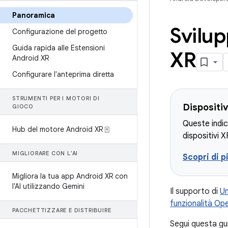
Panoramica
Svilup
Configurazione del progetto
Guida rapida alle Estensioni
XR
Android XR
Configurare l'anteprima diretta
STRUMENTI PER I MOTORI DI
Dispositiv
GIOCO
Queste indic
Hub del motore Android XR ⍐
dispositivi X
MIGLIORARE CON L'AI
Scopri di p
Migliora la tua app Android XR con
l'AI utilizzando Gemini
Il supporto di
Un
funzionalità Op
PACCHETTIZZARE E DISTRIBUIRE
Segui questa gui