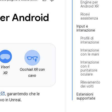
Engine per
Android XR
per Android
Ricevi
assistenza
Input e
interazione
Profili di
interazione
Interazione
con le mani
Interazione
con il
Visori
Occhiali XR con
puntatore
XR
oculare
cavo
Rilevamento
dei volti
R
, garantendo che le
Estensioni
supportate
o in Unreal.