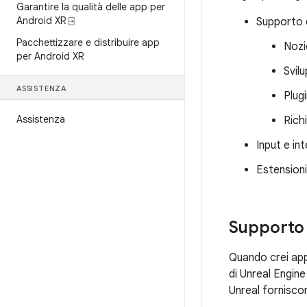
Garantire la qualità delle app per
Android XR ⍈
Supporto d
Pacchettizzare e distribuire app
Nozi
per Android XR
Svil
ASSISTENZA
Plug
Assistenza
Rich
Input e in
Estension
Supporto 
Quando crei app 
di Unreal Engin
Unreal forniscon