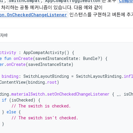
al
,
SwitchCompat
,
AppCompatToggleButton
는 모두
Compo
 처리하는 공통 메커니즘이 있습니다. 다음 예와 같이
on.OnCheckedChangeListener
인스턴스를 구현하고 버튼에 추
자바
ctivity
:
AppCompatActivity
()
{
e
fun
onCreate
(
savedInstanceState
:
Bundle?)
{
er
.
onCreate
(
savedInstanceState
)
binding
:
SwitchLayoutBinding
=
SwitchLayoutBinding
.
inf
ContentView
(
binding
.
root
)
ding
.
materialSwitch
.
setOnCheckedChangeListener
{
_
,
isC
if
(
isChecked
)
{
// The switch is checked.
}
else
{
// The switch isn't checked.
}