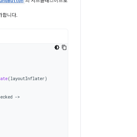
undButton
의 서브클래스이므로
가합니다.
late
(
layoutInflater
)
hecked
->