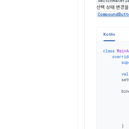
SwitchMateri
선택 상태 변경을
CompoundButt
Kotlin
class
MainA
overrid
sup
val
set
bin
}