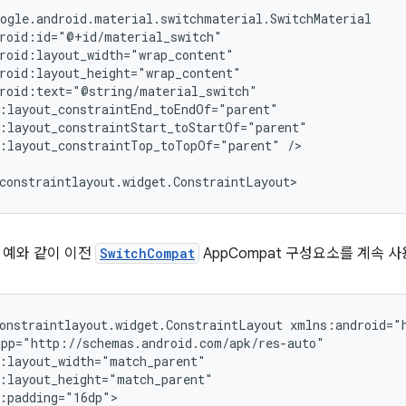
:layout_constraintTop_toTopOf="parent"
/>

 예와 같이 이전
SwitchCompat
AppCompat 구성요소를 계속 사
onstraintlayout.widget.ConstraintLayout
:padding="16dp">
