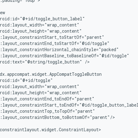
:padding="16dp">

roid:text="@string/toggle_button"
/>

:layout_constraintBottom_toBottomOf="parent"/>
