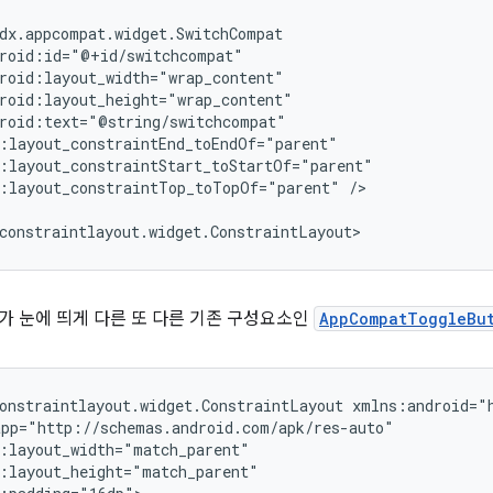
:layout_constraintTop_toTopOf="parent"
/>

I가 눈에 띄게 다른 또 다른 기존 구성요소인
AppCompatToggleBu
onstraintlayout.widget.ConstraintLayout