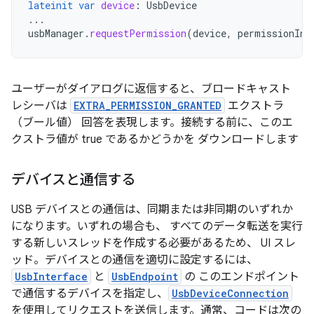
lateinit
var
device
:
UsbDevice
...
usbManager
.
requestPermission
(
device
,
permissionInt
ユーザーがダイアログに返信すると、ブロードキャスト
レシーバは
EXTRA_PERMISSION_GRANTED
エクストラ
（ブール値） 回答を表現します。接続する前に、このエ
クストラ値が true であるかどうかを ダウンロードします
デバイスと通信する
USB デバイスとの通信は、同期または非同期のいずれか
になります。いずれの場合も、 すべてのデータ転送を実行
する新しいスレッドを作成する必要があるため、 UI スレ
ッド。デバイスとの通信を適切に設定するには、
UsbInterface
と
UsbEndpoint
の このエンドポイント
で通信するデバイスを指定し、
UsbDeviceConnection
を使用してリクエストを送信します。通常、コードは次の