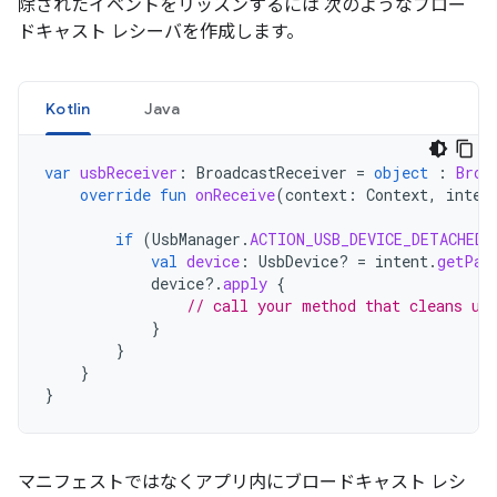
除されたイベントをリッスンするには 次のようなブロー
ドキャスト レシーバを作成します。
Kotlin
Java
var
usbReceiver
:
BroadcastReceiver
=
object
:
Broa
override
fun
onReceive
(
context
:
Context
,
inten
if
(
UsbManager
.
ACTION_USB_DEVICE_DETACHED
val
device
:
UsbDevice? 
=
intent
.
getPar
device
?.
apply
{
// call your method that cleans up
}
}
}
}
マニフェストではなくアプリ内にブロードキャスト レシ