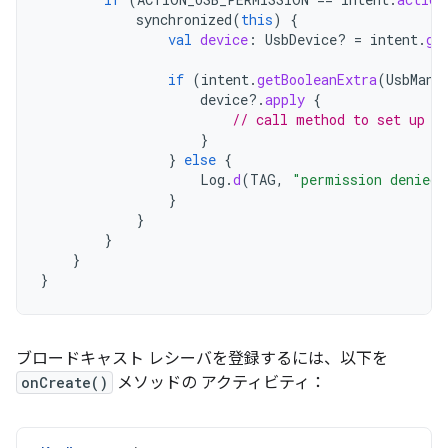
synchronized
(
this
)
{
val
device
:
UsbDevice? 
=
intent
.
ge
if
(
intent
.
getBooleanExtra
(
UsbMana
device
?.
apply
{
// call method to set up d
}
}
else
{
Log
.
d
(
TAG
,
"permission denied 
}
}
}
}
}
ブロードキャスト レシーバを登録するには、以下を
onCreate()
メソッドの アクティビティ：