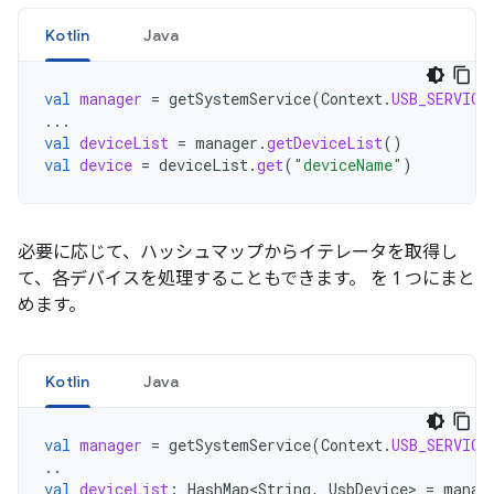
Kotlin
Java
val
manager
=
getSystemService
(
Context
.
USB_SERVICE
...
val
deviceList
=
manager
.
getDeviceList
()
val
device
=
deviceList
.
get
(
"deviceName"
)
必要に応じて、ハッシュマップからイテレータを取得し
て、各デバイスを処理することもできます。 を 1 つにまと
めます。
Kotlin
Java
val
manager
=
getSystemService
(
Context
.
USB_SERVICE
..
val
deviceList
:
HashMap<String
,
UsbDevice
>
=
manag