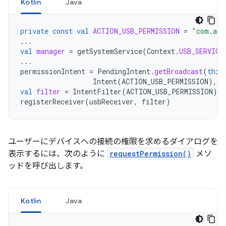
Kotlin
Java
private
const
val
ACTION_USB_PERMISSION
=
"com.and
...
val
manager
=
getSystemService
(
Context
.
USB_SERVICE
...
permissionIntent
=
PendingIntent
.
getBroadcast
(
this
Intent
(
ACTION_USB_PERMISSION
),
P
val
filter
=
IntentFilter
(
ACTION_USB_PERMISSION
)
registerReceiver
(
usbReceiver
,
filter
)
ユーザーにデバイスへの接続の権限を求めるダイアログを
表示するには、次のように
requestPermission()
メソ
ッドを呼び出します。
Kotlin
Java