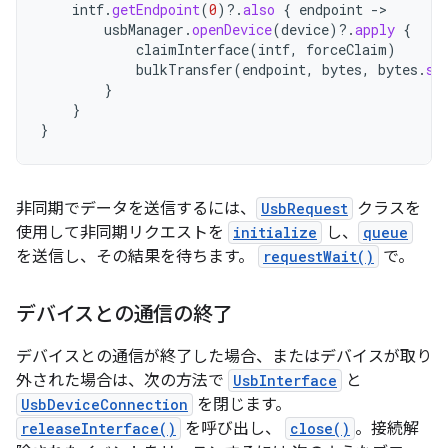
intf
.
getEndpoint
(
0
)
?.
also
{
endpoint
-
usbManager
.
openDevice
(
device
)
?.
apply
{
claimInterface
(
intf
,
forceClaim
)
bulkTransfer
(
endpoint
,
bytes
,
bytes
.
si
}
}
}
非同期でデータを送信するには、
UsbRequest
クラスを
使用して非同期リクエストを
initialize
し、
queue
を送信し、その結果を待ちます。
requestWait()
で。
デバイスとの通信の終了
デバイスとの通信が終了した場合、またはデバイスが取り
外された場合は、次の方法で
UsbInterface
と
UsbDeviceConnection
を閉じます。
releaseInterface()
を呼び出し、
close()
。接続解