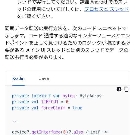
レッドで実行してください。詳細 Android でのスレ
ッドの使用について詳しくは、
プロセスと スレッド
をご覧ください。
同期データ転送の実行方法を、次のコード スニペットで
示します。コード 通信する適切なインターフェースとエン
ドポイントを正しく見つけるためのロジックが増加する必
要がある メイン UI スレッドとは別のスレッドでデータの
転送も行う必要があります。
Kotlin
Java
private
lateinit
var
bytes
:
ByteArray
private
val
TIMEOUT
=
0
private
val
forceClaim
=
true
...
device
?.
getInterface
(
0
)
?.
also
{
intf
-