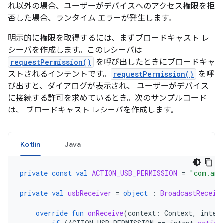
れ以外の場合、ユーザーがデバイスへのアクセス権限を拒
否した場合、ランタイム エラーが発生します。
明示的に権限を取得するには、まずブロードキャスト レ
シーバを作成します。このレシーバは
requestPermission()
を呼び出したときにブロードキャ
ストされるインテントです。
requestPermission()
を呼
び出すと、ダイアログが表示され、 ユーザーがデバイス
に接続する許可を求めているとき。次のサンプルコード
は、 ブロードキャスト レシーバを作成します。
Kotlin
Java
private
const
val
ACTION_USB_PERMISSION
=
"com.and
private
val
usbReceiver
=
object
:
BroadcastReceiv
override
fun
onReceive
(
context
:
Context
,
inten
if
(
ACTION_USB_PERMISSION
==
intent
.
action