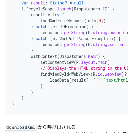
var
result
:
String?
=
null
lifecycleScope
.
launch
(
Dispatchers
.
IO
)
{
result
=
try
{
loadXmlFromNetwork
(
urls
[
0
]
)
}
catch
(
e
:
IOException
)
{
resources
.
getString
(
R
.
string
.
connectio
}
catch
(
e
:
XmlPullParserException
)
{
resources
.
getString
(
R
.
string
.
xml_error
}
withContext
(
Dispatchers
.
Main
)
{
setContentView
(
R
.
layout
.
main
)
// Displays the HTML string in the UI 
findViewById<WebView>
(
R
.
id
.
webview
)
?.
a
loadData
(
result?:
""
,
"text/html"
,
}
}
}
}
downloadXml
から呼び出される