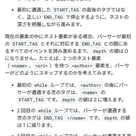
最初に遭遇した
START_TAG
の直後のタグではな
く、正しい
END_TAG
で停止するように、ネストの
深さを把握しながら進みます。
現在の要素の中にネスト要素がある場合、パーサーが最初
の
START_TAG
とそれに対応する
END_TAG
との間にあ
るすべてのイベントを読み進めるまで、
depth
の値は 0
になりません。たとえば、2 つのネスト要素
（
<name>
、
<uri>
）を持つ
<author>
要素を、パーサ
ーがどのようにスキップするのかを考えてみます。
最初の
while
ループでは、
<author>
の後にパー
サーが遭遇する次のタグは、
<name>
の
START_TAG
です。
depth
の値は 2 に増えます。
2 回目の
while
ループでは、パーサーが遭遇する
次のタグは
END_TAG
</name>
です。
depth
の値
は 1 に減ります。