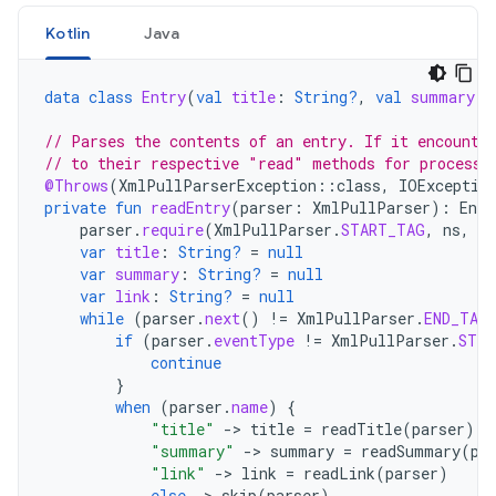
Kotlin
Java
data
class
Entry
(
val
title
:
String?
,
val
summary
:
// Parses the contents of an entry. If it encounte
// to their respective "read" methods for processi
@Throws
(
XmlPullParserException
::
class
,
IOExceptio
private
fun
readEntry
(
parser
:
XmlPullParser
):
Entr
parser
.
require
(
XmlPullParser
.
START_TAG
,
ns
,
"
var
title
:
String?
=
null
var
summary
:
String?
=
null
var
link
:
String?
=
null
while
(
parser
.
next
()
!=
XmlPullParser
.
END_TAG
if
(
parser
.
eventType
!=
XmlPullParser
.
STAR
continue
}
when
(
parser
.
name
)
{
"title"
-
>
title
=
readTitle
(
parser
)
"summary"
-
>
summary
=
readSummary
(
pa
"link"
-
>
link
=
readLink
(
parser
)
else
-
>
skip
(
parser
)