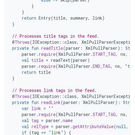
}
}
return
Entry
(
title
,
summary
,
link
)
}
// Processes title tags in the feed.
@Throws
(
IOException
::
class
,
XmlPullParserExceptio
private
fun
readTitle
(
parser
:
XmlPullParser
):
Stri
parser
.
require
(
XmlPullParser
.
START_TAG
,
ns
,
"
val
title
=
readText
(
parser
)
parser
.
require
(
XmlPullParser
.
END_TAG
,
ns
,
"tit
return
title
}
// Processes link tags in the feed.
@Throws
(
IOException
::
class
,
XmlPullParserExceptio
private
fun
readLink
(
parser
:
XmlPullParser
):
Strin
var
link
=
""
parser
.
require
(
XmlPullParser
.
START_TAG
,
ns
,
"
val
tag
=
parser
.
name
val
relType
=
parser
.
getAttributeValue
(
null
,
"
if
(
tag
==
"link"
)
{