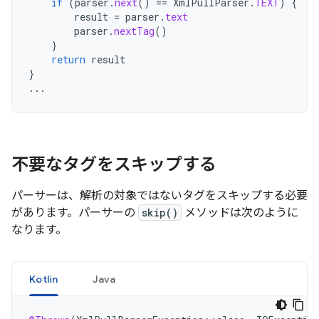
if
(
parser
.
next
()
==
XmlPullParser
.
TEXT
)
{
result
=
parser
.
text
parser
.
nextTag
()
}
return
result
}
...
不要なタグをスキップする
パーサーは、解析の対象ではないタグをスキップする必要
があります。パーサーの
skip()
メソッドは次のように
なります。
Kotlin
Java