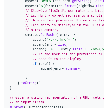
append
(
"<em>
${
resources
.
getString
(
R
.
string
append
(
"
${
formatter
.
format
(
rightNow
.
time
)
}
// StackOverflowXmlParser returns a List (
// Each Entry object represents a single p
// This section processes the entries list
// Each entry is displayed in the UI as a l
// a text summary.
entries
.
forEach
{
entry
-
append
(
"<p><a href='"
)
append
(
entry
.
link
)
append
(
"'>"
+
entry
.
title
+
"</a></p>"
// If the user set the preference to i
// adds it to the display.
if
(
pref
)
{
append
(
entry
.
summary
)
}
}
}.
toString
()
}
// Given a string representation of a URL, sets up
// an input stream.
@Throws
(
IOException
::
class
)