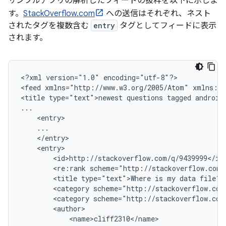
サンプルアプリの解析したフィードの抜粋を以下に示しま
す。
StackOverflow.com
への送信はそれぞれ、ネスト
されたタグを複数含む
entry
タグとしてフィードに表示
されます。
<?xml
version="1.0"
encoding="utf-8"?>

<feed
xmlns="http://www.w3.org/2005/Atom"
xmlns:cr
<title
type="text">newest
questions
tagged
android
<re:rank
<title
type="text">Where
is
my
data
<category
scheme="http://stackoverflow.com
<category
scheme="http://stackoverflow.com