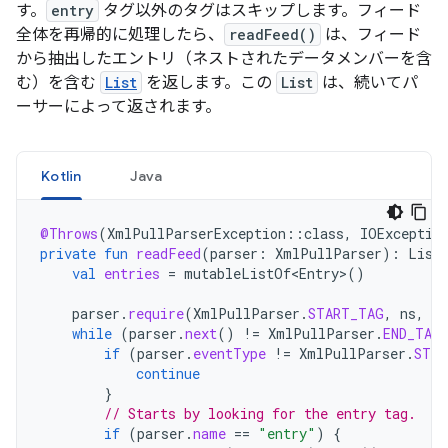
す。
entry
タグ以外のタグはスキップします。フィード
全体を再帰的に処理したら、
readFeed()
は、フィード
から抽出したエントリ（ネストされたデータメンバーを含
む）を含む
List
を返します。この
List
は、続いてパ
ーサーによって返されます。
Kotlin
Java
@Throws
(
XmlPullParserException
::
class
,
IOExceptio
private
fun
readFeed
(
parser
:
XmlPullParser
):
List
val
entries
=
mutableListOf<Entry>
()
parser
.
require
(
XmlPullParser
.
START_TAG
,
ns
,
"
while
(
parser
.
next
()
!=
XmlPullParser
.
END_TAG
if
(
parser
.
eventType
!=
XmlPullParser
.
STAR
continue
}
// Starts by looking for the entry tag.
if
(
parser
.
name
==
"entry"
)
{