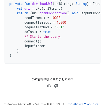
private
fun
downloadUrl
(
urlString
:
String
):
InputS
val
url
=
URL
(
urlString
)
return
(
url
.
openConnection
()
as?
HttpURLConnec
readTimeout
=
10000
connectTimeout
=
15000
requestMethod
=
"GET"
doInput
=
true
// Starts the query.
connect
()
inputStream
}
}
この情報は役に立ちましたか？
このページのコンテンツやコードサンプルは、
コンテンツ ライセンス