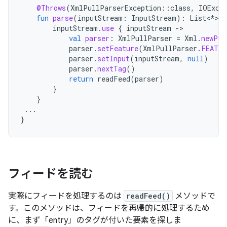
@Throws
(
XmlPullParserException
::
class
,
IOExce
fun
parse
(
inputStream
:
InputStream
):
List
<
*
>
{
inputStream
.
use
{
inputStream
-
val
parser
:
XmlPullParser
=
Xml
.
newPul
parser
.
setFeature
(
XmlPullParser
.
FEATUR
parser
.
setInput
(
inputStream
,
null
)
parser
.
nextTag
()
return
readFeed
(
parser
)
}
}
...
}
フィードを読む
実際にフィードを処理するのは
readFeed()
メソッドで
す。このメソッドは、フィードを再帰的に処理するため
に、まず「entry」のタグが付いた要素を探しま