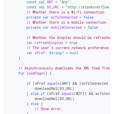
const
val
ANY
=
"Any"
const
val
SO_URL
=
"http://stackoverflow.c
// Whether there is a Wi-Fi connection.
private
var
wifiConnected
=
false
// Whether there is a mobile connection.
private
var
mobileConnected
=
false
// Whether the display should be refreshed.
var
refreshDisplay
=
true
// The user's current network preference s
var
sPref
:
String?
=
null
}
...
// Asynchronously downloads the XML feed from 
fun
loadPage
()
{
if
(
sPref
.
equals
(
ANY
)
 && 
(
wifiConnected
|
downloadXml
(
SO_URL
)
}
else
if
(
sPref
.
equals
(
WIFI
)
 && 
wifiConne
downloadXml
(
SO_URL
)
}
else
{
// Show error.
}