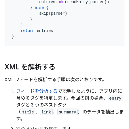
entries
.
add
(
readEntry
(
parser
))
}
else
{
skip
(
parser
)
}
}
return
entries
}
XML を解析する
XML フィードを解析する手順は次のとおりです。
フィードを分析する
で説明したように、アプリ内に
含めるタグを特定します。今回の例の場合、
entry
タグと 3 つのネストタグ
（
title
、
link
、
summary
）のデータを抽出しま
す。