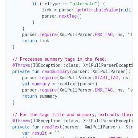
if
(
relType
==
"alternate"
)
{
link
=
parser
.
getAttributeValue
(
null
,
parser
.
nextTag
()
}
}
parser
.
require
(
XmlPullParser
.
END_TAG
,
ns
,
"lin
return
link
}
// Processes summary tags in the feed.
@Throws
(
IOException
::
class
,
XmlPullParserExceptio
private
fun
readSummary
(
parser
:
XmlPullParser
):
S
parser
.
require
(
XmlPullParser
.
START_TAG
,
ns
,
"
val
summary
=
readText
(
parser
)
parser
.
require
(
XmlPullParser
.
END_TAG
,
ns
,
"sum
return
summary
}
// For the tags title and summary, extracts their 
@Throws
(
IOException
::
class
,
XmlPullParserExceptio
private
fun
readText
(
parser
:
XmlPullParser
):
Strin
var
result
=
""