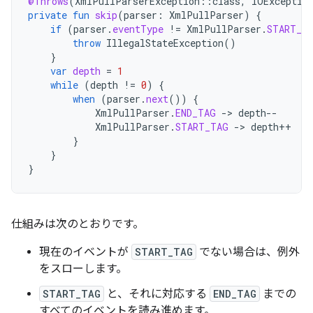
@Throws
(
XmlPullParserException
::
class
,
IOExceptio
private
fun
skip
(
parser
:
XmlPullParser
)
{
if
(
parser
.
eventType
!=
XmlPullParser
.
START_T
throw
IllegalStateException
()
}
var
depth
=
1
while
(
depth
!=
0
)
{
when
(
parser
.
next
())
{
XmlPullParser
.
END_TAG
-
>
depth
--
XmlPullParser
.
START_TAG
-
>
depth
++
}
}
}
仕組みは次のとおりです。
現在のイベントが
START_TAG
でない場合は、例外
をスローします。
START_TAG
と、それに対応する
END_TAG
までの
すべてのイベントを読み進めます。