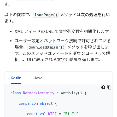
す。
以下の抜粋で、
loadPage()
メソッドは次の処理を行い
ます。
XML フィードの URL で文字列変数を初期化します。
ユーザー設定とネットワーク接続で許可されている
場合、
downloadXml(url)
メソッドを呼び出しま
す。このメソッドはフィードをダウンロードして解
析し、UI に表示される文字列結果を返します。
Kotlin
Java
class
NetworkActivity
:
Activity
()
{
companion
object
{
const
val
WIFI
=
"Wi-Fi"