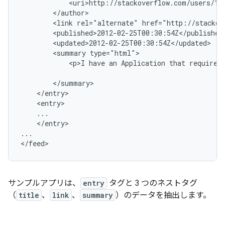
<link
rel="alternate"
href="http://stackov
<summary
<p>I
have
an
Application
that
requires
</entry>

...

</feed>
サンプルアプリは、
entry
タグと 3 つのネストタグ
（
title
、
link
、
summary
）のデータを抽出します。