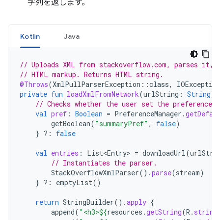
字列を返します。
Kotlin
Java
// Uploads XML from stackoverflow.com, parses it, 
// HTML markup. Returns HTML string.
@Throws
(
XmlPullParserException
::
class
,
IOExceptio
private
fun
loadXmlFromNetwork
(
urlString
:
String
):
// Checks whether the user set the preference 
val
pref
:
Boolean
=
PreferenceManager
.
getDefau
getBoolean
(
"summaryPref"
,
false
)
}
?:
false
val
entries
:
List<Entry>
=
downloadUrl
(
urlStri
// Instantiates the parser.
StackOverflowXmlParser
().
parse
(
stream
)
}
?:
emptyList
()
return
StringBuilder
().
apply
{
append
(
"<h3>
${
resources
.
getString
(
R
.
string