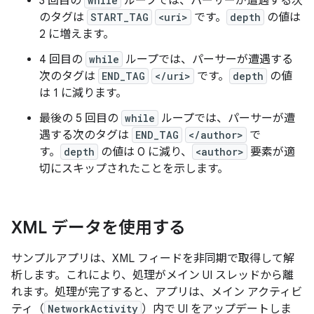
3 回目の
while
ループでは、パーサーが遭遇する次
のタグは
START_TAG
<uri>
です。
depth
の値は
2 に増えます。
4 回目の
while
ループでは、パーサーが遭遇する
次のタグは
END_TAG
</uri>
です。
depth
の値
は 1 に減ります。
最後の 5 回目の
while
ループでは、パーサーが遭
遇する次のタグは
END_TAG
</author>
で
す。
depth
の値は 0 に減り、
<author>
要素が適
切にスキップされたことを示します。
XML データを使用する
サンプルアプリは、XML フィードを非同期で取得して解
析します。これにより、処理がメイン UI スレッドから離
れます。処理が完了すると、アプリは、メイン アクティビ
ティ（
NetworkActivity
）内で UI をアップデートしま