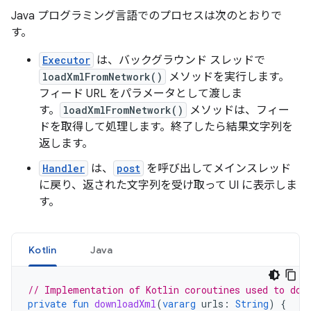
Java プログラミング言語でのプロセスは次のとおりで
す。
Executor
は、バックグラウンド スレッドで
loadXmlFromNetwork()
メソッドを実行します。
フィード URL をパラメータとして渡しま
す。
loadXmlFromNetwork()
メソッドは、フィー
ドを取得して処理します。終了したら結果文字列を
返します。
Handler
は、
post
を呼び出してメインスレッド
に戻り、返された文字列を受け取って UI に表示しま
す。
Kotlin
Java
// Implementation of Kotlin coroutines used to dow
private
fun
downloadXml
(
vararg
urls
:
String
)
{