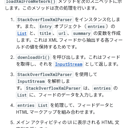
loadXmlFromNetwork()
メソッドを次のスニペットに示
します。このメソッドは次の処理を行います。
StackOverflowXmlParser
をインスタンス化しま
す。また、
Entry
オブジェクト（
entries
）の
List
と、
title
、
url
、
summary
の変数を作成
します。これは XML フィードから抽出する各フィー
ルドの値を保持するためです。
downloadUrl()
を呼び出します。これはフィード
を取得し、それを
InputStream
として返します。
StackOverflowXmlParser
を使用して
InputStream
を解析しま
す。
StackOverflowXmlParser
は、
entries
の
List
に、フィードのデータを入力します。
entries
List
を処理して、フィードデータと
HTML マークアップを組み合わせます。
メイン アクティビティの UI に表示される HTML 文