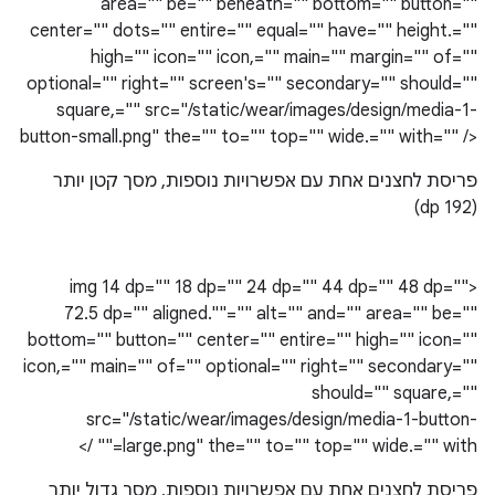
area="" be="" beneath="" bottom="" button=""
center="" dots="" entire="" equal="" have="" height.=""
high="" icon="" icon,="" main="" margin="" of=""
optional="" right="" screen's="" secondary="" should=""
square,="" src="/static/wear/images/design/media-1-
button-small.png" the="" to="" top="" wide.="" with="" />
פריסת לחצנים אחת עם אפשרויות נוספות, מסך קטן יותר
(192 dp)
<img 14 dp="" 18 dp="" 24 dp="" 44 dp="" 48 dp=""
72.5 dp="" aligned.""="" alt="" and="" area="" be=""
bottom="" button="" center="" entire="" high="" icon=""
icon,="" main="" of="" optional="" right="" secondary=""
should="" square,=""
src="/static/wear/images/design/media-1-button-
large.png" the="" to="" top="" wide.="" with="" />
פריסת לחצנים אחת עם אפשרויות נוספות, מסך גדול יותר