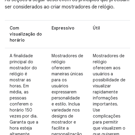
ser considerados ao criar mostradores de relógio.
Com
Expressivo
Útil
visualização do
horário
A finalidade
Mostradores de
Mostradores de
principal do
relógio
relógio
mostrador do
oferecem
oferecem aos
relógio é
maneiras únicas
usuários a
mostrar as
para os
possibilidade de
horas. Em
usuários
visualizar
média, as
expressarem
rapidamente
pessoas
personalidade
informações
conferem o
e estilo. Inclua
importantes.
horário 150
variedade nos
Use
vezes por dia.
designs de
complicações
Garanta que a
mostrador e
para permitir
hora esteja
facilite a
que visualizem o
altamente
personalização.
que quiserem.