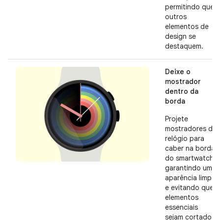
permitindo que
outros
elementos de
design se
destaquem.
Deixe o
mostrador
dentro da
borda
Projete
mostradores de
relógio para
caber na borda
do smartwatch,
garantindo uma
aparência limpa
e evitando que
elementos
essenciais
sejam cortados