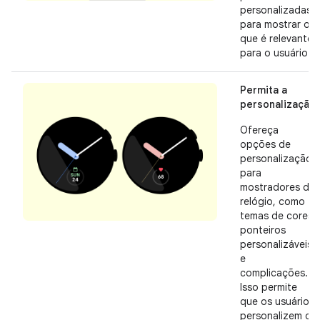
personalizadas
para mostrar o
que é relevante
para o usuário.
Permita a
personalização
Ofereça
opções de
personalização
para
mostradores de
relógio, como
temas de cores,
ponteiros
personalizáveis
e
complicações.
Isso permite
que os usuários
personalizem o