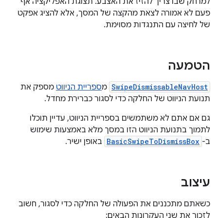
למרחק שבו צריך להזיז את האצבע. תצוגת האפליקציה אף
פעם לא אמורה לצאת מהקצה של המסך, אלא להציג אפקט
של לחיצה עם התנגדות מסוימת.
הטמעה
SwipeDismissableNavHost
מ
ספריית הניווט
מספק את
תנועת הניווט של החלקה כדי לסגור כברירת מחדל.
גם אם אתם לא משתמשים בספריית הניווט, עדיין תוכלו
לתמוך בתנועת הניווט הזו במסך מלא באמצעות שימוש
ב-
BasicSwipeToDismissBox
באופן ישיר.
עיצוב
כשאתם מתכננים את הפעולה של החלקה כדי לסגור, חשוב
לזכור את שני העקרונות הבאים: