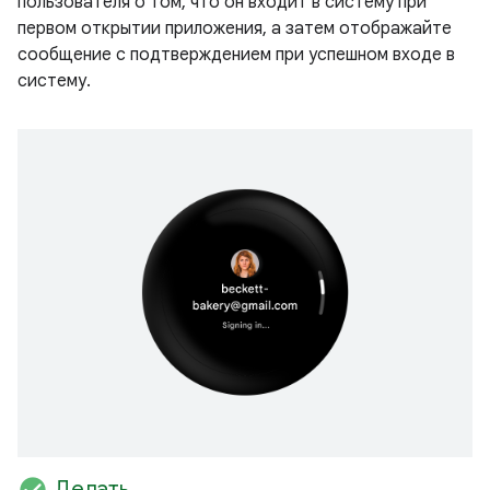
пользователя о том, что он входит в систему при
первом открытии приложения, а затем отображайте
сообщение с подтверждением при успешном входе в
систему.
check_circle
Делать