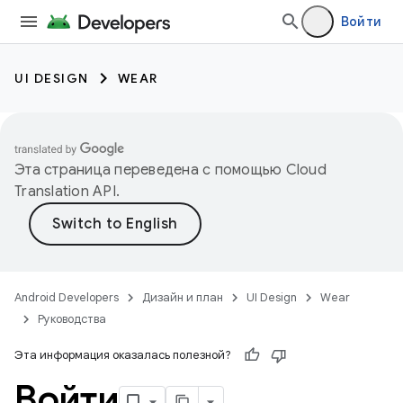
Войти
UI DESIGN
WEAR
Эта страница переведена с помощью
Cloud
Translation API
.
Android Developers
Дизайн и план
UI Design
Wear
Руководства
Эта информация оказалась полезной?
Войти