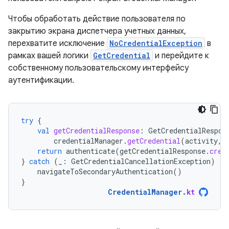
Чтобы обработать действие пользователя по
закрытию экрана диспетчера учетных данных,
перехватите исключение
NoCredentialException
в
рамках вашей логики
GetCredential
и перейдите к
собственному пользовательскому интерфейсу
аутентификации.
try
{
val
getCredentialResponse
:
GetCredentialRespon
credentialManager
.
getCredential
(
activity
,
return
authenticate
(
getCredentialResponse
.
cred
}
catch
(
_
:
GetCredentialCancellationException
)
{
navigateToSecondaryAuthentication
()
}
CredentialManager
.
kt