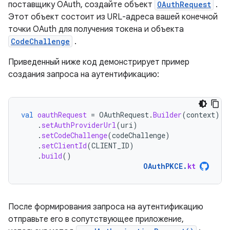
поставщику OAuth, создайте объект
OAuthRequest
.
Этот объект состоит из URL-адреса вашей конечной
точки OAuth для получения токена и объекта
CodeChallenge
.
Приведенный ниже код демонстрирует пример
создания запроса на аутентификацию:
val
oauthRequest
=
OAuthRequest
.
Builder
(
context
)
.
setAuthProviderUrl
(
uri
)
.
setCodeChallenge
(
codeChallenge
)
.
setClientId
(
CLIENT_ID
)
.
build
()
OAuthPKCE
.
kt
После формирования запроса на аутентификацию
отправьте его в сопутствующее приложение,