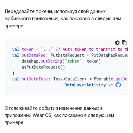
Передавайте токены, используя слой данных
мобильного приложения, как показано в следующем
примере:
val
token
=
"..."
// Auth token to transmit to the
val
putDataReq
:
PutDataRequest
=
PutDataMapRequest
dataMap
.
putString
(
"token"
,
token
)
asPutDataRequest
()
}
val
putDataTask
:
Task<DataItem>
=
Wearable
.
getData
DataLayerActivity
.
kt
Отслеживайте события изменения данных в
приложении Wear OS, как показано в следующем
примере: