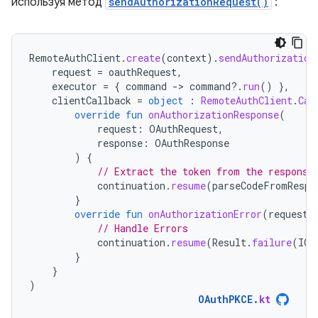
используя метод
sendAuthorizationRequest()
:
RemoteAuthClient
.
create
(
context
).
sendAuthorization
request
=
oauthRequest
,
executor
=
{
command
-
>
command
?.
run
()
},
clientCallback
=
object
:
RemoteAuthClient
.
Cal
override
fun
onAuthorizationResponse
(
request
:
OAuthRequest
,
response
:
OAuthResponse
)
{
// Extract the token from the response
continuation
.
resume
(
parseCodeFromRespo
}
override
fun
onAuthorizationError
(
request
:
// Handle Errors
continuation
.
resume
(
Result
.
failure
(
IOE
}
}
)
OAuthPKCE
.
kt