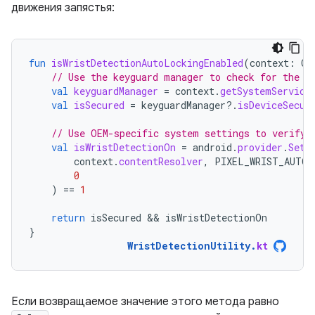
движения запястья:
fun
isWristDetectionAutoLockingEnabled
(
context
:
Co
// Use the keyguard manager to check for the p
val
keyguardManager
=
context
.
getSystemService
val
isSecured
=
keyguardManager
?.
isDeviceSecur
// Use OEM-specific system settings to verify 
val
isWristDetectionOn
=
android
.
provider
.
Sett
context
.
contentResolver
,
PIXEL_WRIST_AUTOL
0
)
==
1
return
isSecured
 && 
isWristDetectionOn
}
WristDetectionUtility
.
kt
Если возвращаемое значение этого метода равно