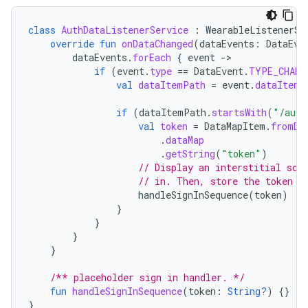
class
AuthDataListenerService
:
WearableListenerSe
override
fun
onDataChanged
(
dataEvents
:
DataEve
dataEvents
.
forEach
{
event
-
if
(
event
.
type
==
DataEvent
.
TYPE_CHANG
val
dataItemPath
=
event
.
dataItem
.
if
(
dataItemPath
.
startsWith
(
"/auth
val
token
=
DataMapItem
.
fromDa
.
dataMap
.
getString
(
"token"
)
// Display an interstitial scr
// in. Then, store the token a
handleSignInSequence
(
token
)
}
}
}
}
/** placeholder sign in handler. */
fun
handleSignInSequence
(
token
:
String?
)
{}
}