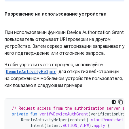
Разрешение на использование устройства
При использовании функции Device Authorization Grant
пользователь открывает URI проверки на другом
устройстве. Затем сервер авторизации запрашивает у
него подтверждение или отклонение запроса.
Чтобы упростить этот процесс, используйте
RemoteActivityHelper
для открытия веб-страницы
на сопряженном мобильном устройстве пользователя,
как показано в следующем примере:
// Request access from the authorization server an
private
fun
verifyDeviceAuthGrant
(
verificationUri
:
RemoteActivityHelper
(
context
).
startRemoteActiv
Intent
(
Intent
.
ACTION_VIEW
).
apply
{