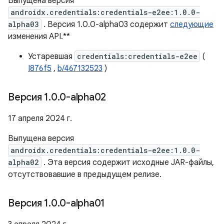
Выпущена версия
androidx.credentials:credentials-e2ee:1.0.0-
alpha03
. Версия 1.0.0-alpha03 содержит
следующие
изменения API.**
Устаревшая
credentials:credentials-e2ee
(
I876f5
,
b/467132523
)
Версия 1
.
0
.
0-alpha02
17 апреля 2024 г.
Выпущена версия
androidx.credentials:credentials-e2ee:1.0.0-
alpha02
. Эта версия содержит исходные JAR-файлы,
отсутствовавшие в предыдущем релизе.
Версия 1
.
0
.
0-alpha01