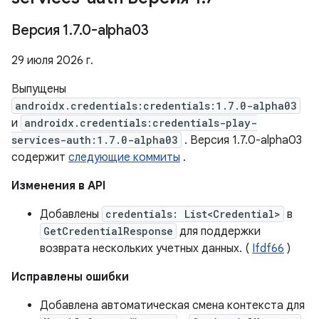
Версия 1
.
7
.
0-alpha03
29 июля 2026 г.
Выпущены
androidx.credentials:credentials:1.7.0-alpha03
и
androidx.credentials:credentials-play-
services-auth:1.7.0-alpha03
. Версия 1.7.0-alpha03
содержит
следующие коммиты
.
Изменения в API
Добавлены
credentials: List<Credential>
в
GetCredentialResponse
для поддержки
возврата нескольких учетных данных. (
Ifdf66
)
Исправлены ошибки
Добавлена ​​автоматическая смена контекста для