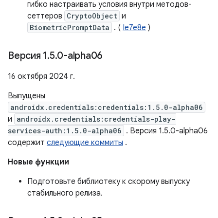
гибко настраивать условия внутри методов-
сеттеров
CryptoObject
и
BiometricPromptData
. (
Ie7e8e
)
Версия 1
.
5
.
0-alpha06
16 октября 2024 г.
Выпущены
androidx.credentials:credentials:1.5.0-alpha06
и
androidx.credentials:credentials-play-
services-auth:1.5.0-alpha06
. Версия 1.5.0-alpha06
содержит
следующие коммиты
.
Новые функции
Подготовьте библиотеку к скорому выпуску
стабильного релиза.