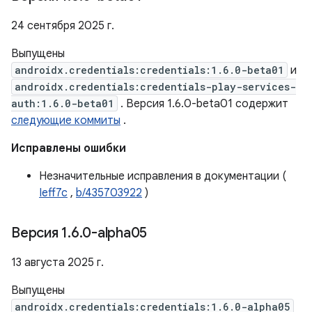
24 сентября 2025 г.
Выпущены
androidx.credentials:credentials:1.6.0-beta01
и
androidx.credentials:credentials-play-services-
auth:1.6.0-beta01
. Версия 1.6.0-beta01 содержит
следующие коммиты
.
Исправлены ошибки
Незначительные исправления в документации (
Ieff7c
,
b/435703922
)
Версия 1
.
6
.
0-alpha05
13 августа 2025 г.
Выпущены
androidx.credentials:credentials:1.6.0-alpha05