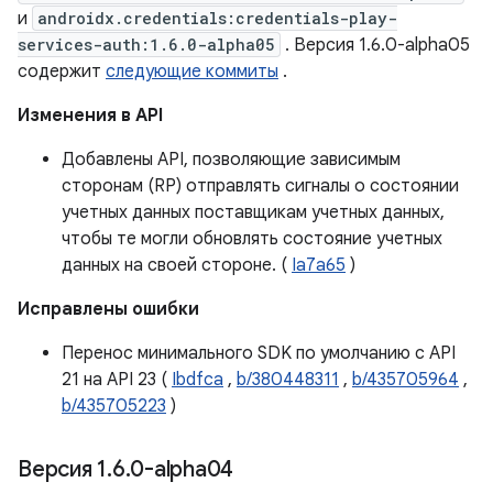
и
androidx.credentials:credentials-play-
services-auth:1.6.0-alpha05
. Версия 1.6.0-alpha05
содержит
следующие коммиты
.
Изменения в API
Добавлены API, позволяющие зависимым
сторонам (RP) отправлять сигналы о состоянии
учетных данных поставщикам учетных данных,
чтобы те могли обновлять состояние учетных
данных на своей стороне. (
Ia7a65
)
Исправлены ошибки
Перенос минимального SDK по умолчанию с API
21 на API 23 (
Ibdfca
,
b/380448311
,
b/435705964
,
b/435705223
)
Версия 1
.
6
.
0-alpha04