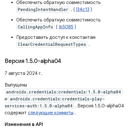
Обеспечить обратную совместимость
PendingIntentHandler
. (
I34c13
)
Обеспечить обратную совместимость
CallingAppInfo
(
I65085
)
Предоставить доступ к константам
ClearCredentialRequestTypes
.
Версия 1
.
5
.
0-alpha04
7 августа 2024 г.
Выпущены
androidx.credentials:credentials:1.5.0-alpha04
и
androidx.credentials:credentials-play-
services-auth:1.5.0-alpha04
. Версия 1.5.0-alpha04
содержит
следующие коммиты
.
Изменения в API