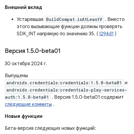
Внешний вклад
Устаревшая
BuildCompat.isAtLeastV
. Вместо
этого вызывающие функции должны проверять
SDK_INT напрямую по значению 35. (
I294d1
)
Версия 1
.
5
.
0-beta01
30 октября 2024 г.
Выпущены
androidx.credentials:credentials:1.5.0-beta01
и
androidx.credentials:credentials-play-services-
auth:1.5.0-beta01
. Версия 1.5.0-beta01 содержит
следующие коммиты
.
Новые функции
Бета-версия следующих новых функций: