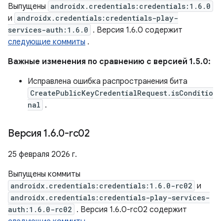
Выпущены
androidx.credentials:credentials:1.6.0
и
androidx.credentials:credentials-play-
services-auth:1.6.0
. Версия 1.6.0 содержит
следующие коммиты
.
Важные изменения по сравнению с версией 1.5.0:
Исправлена ​​ошибка распространения бита
CreatePublicKeyCredentialRequest.isConditio
nal
.
Версия 1
.
6
.
0-rc02
25 февраля 2026 г.
Выпущены коммиты
androidx.credentials:credentials:1.6.0-rc02
и
androidx.credentials:credentials-play-services-
auth:1.6.0-rc02
. Версия 1.6.0-rc02 содержит