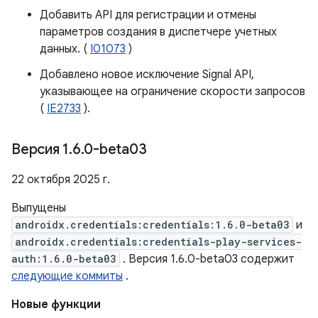
Добавить API для регистрации и отмены
параметров создания в диспетчере учетных
данных. (
I01073
)
Добавлено новое исключение Signal API,
указывающее на ограничение скорости запросов
(
IE2733
).
Версия 1
.
6
.
0-beta03
22 октября 2025 г.
Выпущены
androidx.credentials:credentials:1.6.0-beta03
и
androidx.credentials:credentials-play-services-
auth:1.6.0-beta03
. Версия 1.6.0-beta03 содержит
следующие коммиты
.
Новые функции