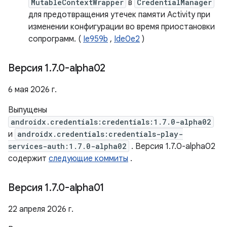
MutableContextWrapper
в
CredentialManager
для предотвращения утечек памяти Activity при
изменении конфигурации во время приостановки
сопрограмм. (
Ie959b
,
Ide0e2
)
Версия 1
.
7
.
0-alpha02
6 мая 2026 г.
Выпущены
androidx.credentials:credentials:1.7.0-alpha02
и
androidx.credentials:credentials-play-
services-auth:1.7.0-alpha02
. Версия 1.7.0-alpha02
содержит
следующие коммиты
.
Версия 1
.
7
.
0-alpha01
22 апреля 2026 г.