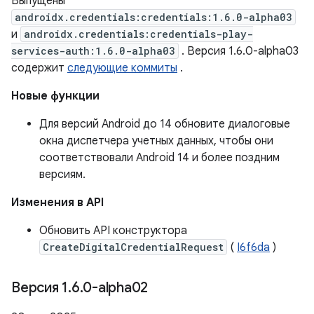
Выпущены
androidx.credentials:credentials:1.6.0-alpha03
и
androidx.credentials:credentials-play-
services-auth:1.6.0-alpha03
. Версия 1.6.0-alpha03
содержит
следующие коммиты
.
Новые функции
Для версий Android до 14 обновите диалоговые
окна диспетчера учетных данных, чтобы они
соответствовали Android 14 и более поздним
версиям.
Изменения в API
Обновить API конструктора
CreateDigitalCredentialRequest
(
I6f6da
)
Версия 1
.
6
.
0-alpha02