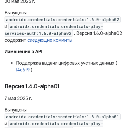
20 мая 2025 г.
Выпущены
androidx.credentials:credentials:1.6.0-alpha02
и
androidx.credentials:credentials-play-
services-auth:1.6.0-alpha02
. Версия 1.6.0-alpha02
содержит
следующие коммиты
.
Изменения в API
Поддержка выдачи цифровых учетных данных (
I4e6f9
)
Версия 1
.
6
.
0-alpha01
7 мая 2025 г.
Выпущены
androidx.credentials:credentials:1.6.0-alpha01
и
androidx.credentials:credentials-play-