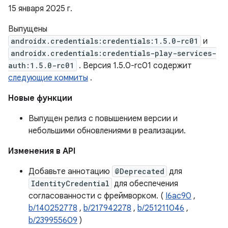
15 января 2025 г.
Выпущены
androidx.credentials:credentials:1.5.0-rc01
и
androidx.credentials:credentials-play-services-
auth:1.5.0-rc01
. Версия 1.5.0-rc01 содержит
следующие коммиты
.
Новые функции
Выпущен релиз с повышением версии и
небольшими обновлениями в реализации.
Изменения в API
Добавьте аннотацию
@Deprecated
для
IdentityCredential
для обеспечения
согласованности с фреймворком. (
I6ac90
,
b/140252778
,
b/217942278
,
b/251211046
,
b/239955609
)