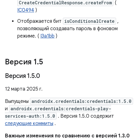
CreateCredentialResponse.createFrom
(
IC0494
)
Отображается бит
isConditionalCreate
,
позволяющий создавать пароль в фоновом
режиме. (
I3a1bb
)
Версия 1
.
5
Версия 1
.
5
.
0
12 марта 2025 г.
Выпущены
androidx.credentials:credentials:1.5.0
и
androidx.credentials:credentials-play-
services-auth:1.5.0
. Версия 1.5.0 содержит
следующие коммиты
.
Важные изменения по сравнению с версией 1.3.0