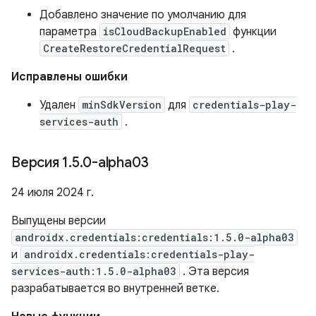
Добавлено значение по умолчанию для
параметра
isCloudBackupEnabled
функции
CreateRestoreCredentialRequest
.
Исправлены ошибки
Удален
minSdkVersion
для
credentials-play-
services-auth
.
Версия 1
.
5
.
0-alpha03
24 июля 2024 г.
Выпущены версии
androidx.credentials:credentials:1.5.0-alpha03
и
androidx.credentials:credentials-play-
services-auth:1.5.0-alpha03
. Эта версия
разрабатывается во внутренней ветке.