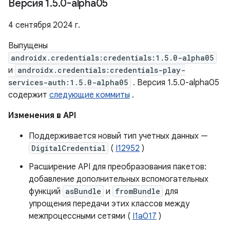
Версия 1
.
5
.
0-alpha05
4 сентября 2024 г.
Выпущены
androidx.credentials:credentials:1.5.0-alpha05
и
androidx.credentials:credentials-play-
services-auth:1.5.0-alpha05
. Версия 1.5.0-alpha05
содержит
следующие коммиты
.
Изменения в API
Поддерживается новый тип учетных данных —
DigitalCredential
(
I12952
)
Расширение API для преобразования пакетов:
добавление дополнительных вспомогательных
функций
asBundle
и
fromBundle
для
упрощения передачи этих классов между
межпроцессными сетями (
I1a017
)