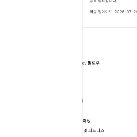
등록 상표입니다.
최종 업데이트: 2025-07-26
X
X에서 @AndroidDev 팔로우
ANDROID 자세히 알아보기
탐색
Android
게임
엔터프라이즈용 Android
머신러닝
보안
건강 및 피트니스