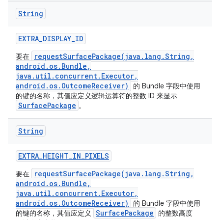
String
EXTRA
_
DISPLAY
_
ID
requestSurfacePackage(java.lang.String,
要在
android.os.Bundle,
java.util.concurrent.Executor,
android.os.OutcomeReceiver)
的 Bundle 字段中使用
的键的名称，其值应定义逻辑运算符的整数 ID 来显示
SurfacePackage
。
String
EXTRA
_
HEIGHT
_
IN
_
PIXELS
requestSurfacePackage(java.lang.String,
要在
android.os.Bundle,
java.util.concurrent.Executor,
android.os.OutcomeReceiver)
的 Bundle 字段中使用
SurfacePackage
的键的名称，其值应定义
的整数高度