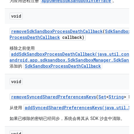
AppOwnedSdkSandboxInterface
为应用进程注册
。
void
remove
Sdk
Sandbox
Process
Death
Callback
(
Sdk
Sandbox
M
Process
Death
Callback
callback)
移除之前使用
addSdkSandboxProcessDeathCallback(java.util.conc
android.app.sdksandbox.SdkSandboxManager.SdkSandb
SdkSandboxProcessDeathCallback
添加的
void
remove
Synced
Shared
Preferences
Keys
(
Set
<
String
> ke
addSyncedSharedPreferencesKeys(java.util.Se
从使用
如果已移除的密钥已经同步，系统会将其从 SDK 沙盒中清除。
void