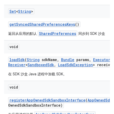
Set
<
String
>
get
Synced
Shared
Preferences
Keys
()
SharedPreferences
返回从应用的默认
同步到 SDK 沙盒
void
load
Sdk
(
String
sdk
Name
,
Bundle
params
,
Executor
e
Receiver
<
Sandboxed
Sdk
,
Load
Sdk
Exception
> receive
在 SDK 沙盒 Java 进程中加载 SDK。
void
register
App
Owned
Sdk
Sandbox
Interface
(
App
Owned
Sdk
Owned
Sdk
Sandbox
Interface)