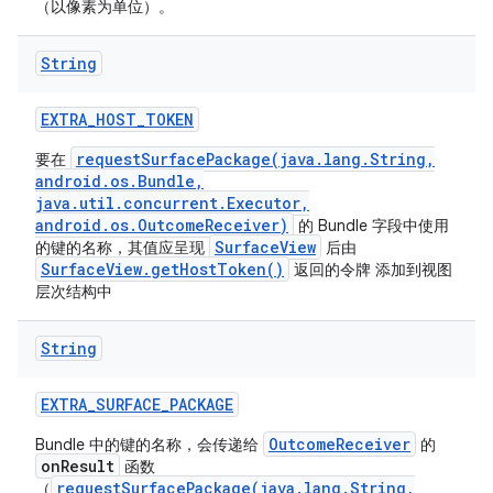
（以像素为单位）。
String
EXTRA
_
HOST
_
TOKEN
requestSurfacePackage(java.lang.String,
要在
android.os.Bundle,
java.util.concurrent.Executor,
android.os.OutcomeReceiver)
的 Bundle 字段中使用
SurfaceView
的键的名称，其值应呈现
后由
SurfaceView.getHostToken()
返回的令牌 添加到视图
层次结构中
String
EXTRA
_
SURFACE
_
PACKAGE
OutcomeReceiver
Bundle 中的键的名称，会传递给
的
onResult
函数
requestSurfacePackage(java.lang.String,
（