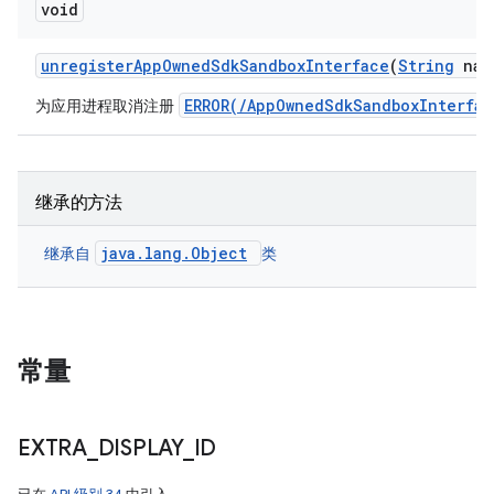
void
unregister
App
Owned
Sdk
Sandbox
Interface
(
String
nam
ERROR(/AppOwnedSdkSandboxInterfac
为应用进程取消注册
继承的方法
java.lang.Object
继承自
类
常量
EXTRA
_
DISPLAY
_
ID