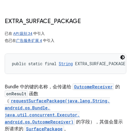
EXTRA
_
SURFACE
_
PACKAGE
已在
API 级别 34
中引入
也已在
广告服务扩展 4
中引入
public static final 
String
 EXTRA_SURFACE_PACKAGE
Bundle 中的键的名称，会传递给
OutcomeReceiver
的
onResult
函数
（
requestSurfacePackage(java.lang.String,
android.os.Bundle,
java.util.concurrent.Executor,
android.os.OutcomeReceiver)
的字段），其值会显示
所请求的
SurfacePackage
。