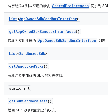
SharedPreferences
将密钥添加到从应用的默认
同步到 SDK
List
<
App
Owned
Sdk
Sandbox
Interface
>
get
App
Owned
Sdk
Sandbox
Interfaces
()
AppOwnedSdkSandboxInterface
获取为应用注册的
列表
List
<
Sandboxed
Sdk
>
get
Sandboxed
Sdks
()
获取沙盒中加载的 SDK 的相关信息。
static int
get
Sdk
Sandbox
State
()
返回 SDK 沙盒功能的当前状态。