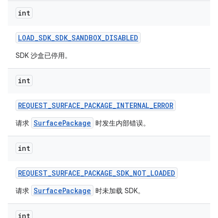
int
LOAD
_
SDK
_
SDK
_
SANDBOX
_
DISABLED
SDK 沙盒已停用。
int
REQUEST
_
SURFACE
_
PACKAGE
_
INTERNAL
_
ERROR
SurfacePackage
请求
时发生内部错误。
int
REQUEST
_
SURFACE
_
PACKAGE
_
SDK
_
NOT
_
LOADED
SurfacePackage
请求
时未加载 SDK。
int