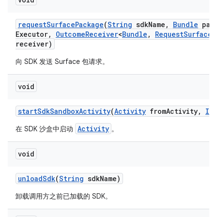
request
Surface
Package
(
String
sdk
Name
,
Bundle
para
Executor
,
Outcome
Receiver
<
Bundle
,
Request
Surface
P
receiver)
向 SDK 发送 Surface 包请求。
void
start
Sdk
Sandbox
Activity
(
Activity
from
Activity
,
IB
Activity
在 SDK 沙盒中启动
。
void
unload
Sdk
(
String
sdk
Name)
卸载调用方之前已加载的 SDK。