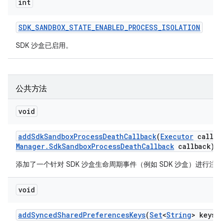
int
SDK
_
SANDBOX
_
STATE
_
ENABLED
_
PROCESS
_
ISOLATION
SDK 沙盒已启用。
公共方法
void
add
Sdk
Sandbox
Process
Death
Callback
(
Executor
callba
Manager
.
Sdk
Sandbox
Process
Death
Callback
callback)
添加了一个针对 SDK 沙盒生命周期事件（例如 SDK 沙盒）进行注
void
add
Synced
Shared
Preferences
Keys
(
Set
<
String
> keys)