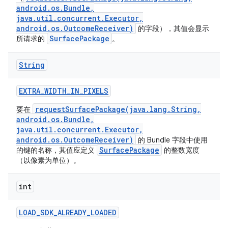
android.os.Bundle,
java.util.concurrent.Executor,
android.os.OutcomeReceiver)
的字段），其值会显示
SurfacePackage
所请求的
。
String
EXTRA
_
WIDTH
_
IN
_
PIXELS
requestSurfacePackage(java.lang.String,
要在
android.os.Bundle,
java.util.concurrent.Executor,
android.os.OutcomeReceiver)
的 Bundle 字段中使用
SurfacePackage
的键的名称，其值应定义
的整数宽度
（以像素为单位）。
int
LOAD
_
SDK
_
ALREADY
_
LOADED