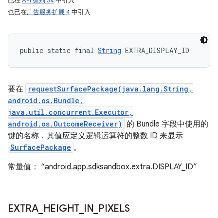
已在
API 级别 34
中引入
也已在
广告服务扩展 4
中引入
public static final 
String
 EXTRA_DISPLAY_ID
要在
requestSurfacePackage(java.lang.String,
android.os.Bundle,
java.util.concurrent.Executor,
android.os.OutcomeReceiver)
的 Bundle 字段中使用的
键的名称，其值应定义逻辑运算符的整数 ID 来显示
SurfacePackage
。
常量值： “android.app.sdksandbox.extra.DISPLAY_ID”
EXTRA
_
HEIGHT
_
IN
_
PIXELS