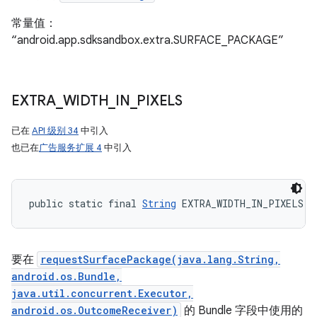
常量值：
“android.app.sdksandbox.extra.SURFACE_PACKAGE”
EXTRA
_
WIDTH
_
IN
_
PIXELS
已在
API 级别 34
中引入
也已在
广告服务扩展 4
中引入
public static final 
String
 EXTRA_WIDTH_IN_PIXELS
要在
requestSurfacePackage(java.lang.String,
android.os.Bundle,
java.util.concurrent.Executor,
android.os.OutcomeReceiver)
的 Bundle 字段中使用的