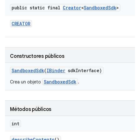
public static final
Creator
<
Sandboxed
Sdk
>
CREATOR
Constructores públicos
Sandboxed
Sdk
(
IBinder
sdk
Interface)
SandboxedSdk
Crea un objeto
.
Métodos públicos
int
describe
Contents
()