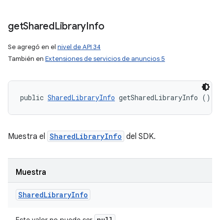
get
Shared
Library
Info
Se agregó en el
nivel de API 34
También en
Extensiones de servicios de anuncios 5
public 
SharedLibraryInfo
 getSharedLibraryInfo ()
Muestra el
SharedLibraryInfo
del SDK.
Muestra
Shared
Library
Info
null