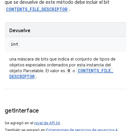
que se devuelve de este método debe incluir el bit
CONTENTS_FILE_DESCRIPTOR
.
Devuelve
int
una máscara de bits que indica el conjunto de tipos de
objetos especiales ordenados por esta instancia del
0
CONTENTS
_
FILE
_
objeto Parcelable. El valor es
o
DESCRIPTOR
.
get
Interface
Se agregó en el
nivel de API 34
.
También se agregó en
Extensiones de servicios de anuncios 4
.