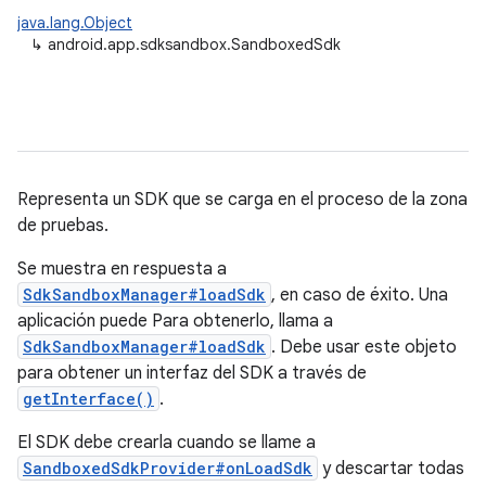
java.lang.Object
↳
android.app.sdksandbox.SandboxedSdk
Representa un SDK que se carga en el proceso de la zona
de pruebas.
Se muestra en respuesta a
SdkSandboxManager#loadSdk
, en caso de éxito. Una
aplicación puede Para obtenerlo, llama a
SdkSandboxManager#loadSdk
. Debe usar este objeto
para obtener un interfaz del SDK a través de
getInterface()
.
El SDK debe crearla cuando se llame a
SandboxedSdkProvider#onLoadSdk
y descartar todas