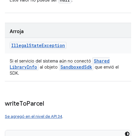
Este valor no puede ser
.
Arroja
Illegal
State
Exception
Shared
Si el servicio del sistema aún no conectó
Library
Info
Sandboxed
Sdk
al objeto
que envió el
SDK.
write
To
Parcel
Se agregó en el nivel de API 34
.