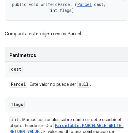
public void writeToParcel (
Parcel
 dest, 

                int flags)
Compacta este objeto en un Parcel.
Parámetros
dest
Parcel
null
: Este valor no puede ser
.
flags
int
: Marcas adicionales sobre cómo se debe escribir el
Parcelable
.
PARCELABLE
_
WRITE
_
objeto. Puede ser 0 o
RETURN
_
VALUE
0
. El valor es
o una combinación de