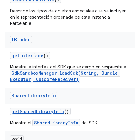
Describe los tipos de objetos especiales que se incluyen
en la representación ordenada de esta instancia
Parcelable.
IBinder
get
Interface
()
Muestra la interfaz del SDK que se cargó en respuesta a
SdkSandboxManager.loadSdk(String, Bundle,
Executor, OutcomeReceiver)
.
Shared
Library
Info
get
Shared
Library
Info
()
SharedLibraryInfo
Muestra el
del SDK.
void