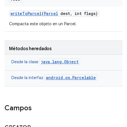
write
To
Parcel
(
Parcel
dest
,
int flags)
Compacta este objeto en un Parcel.
Métodos heredados
java.lang.Object
Desde la clase
android.os.Parcelable
Desde la interfaz
Campos