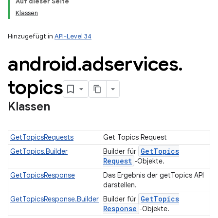
Auf dieser Seite
Klassen
ation
Hinzugefügt in
API-Level 34
android
.
adservices
.
topics
Klassen
GetTopicsRequests
Get Topics Request
Get
Topics
GetTopics.Builder
Builder für
Request
-Objekte.
GetTopicsResponse
Das Ergebnis der getTopics API
darstellen.
Get
Topics
GetTopicsResponse.Builder
Builder für
Response
-Objekte.