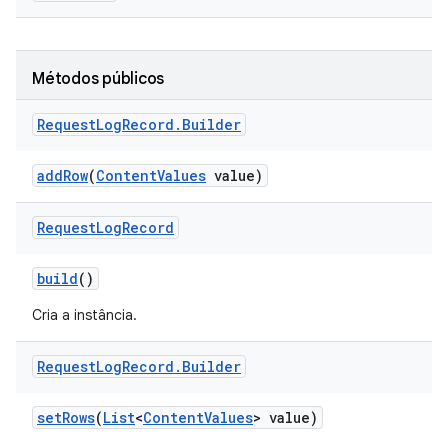
Métodos públicos
Request
Log
Record
.
Builder
add
Row
(
Content
Values
value)
Request
Log
Record
build
()
Cria a instância.
Request
Log
Record
.
Builder
set
Rows
(
List
<
Content
Values
> value)