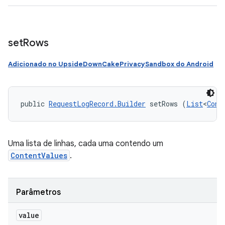
set
Rows
Adicionado no UpsideDownCakePrivacySandbox do Android
public 
RequestLogRecord.Builder
 setRows (
List
<
Cont
Uma lista de linhas, cada uma contendo um
ContentValues
.
Parâmetros
value