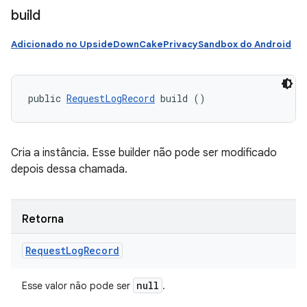
build
Adicionado no UpsideDownCakePrivacySandbox do Android
public 
RequestLogRecord
 build ()
Cria a instância. Esse builder não pode ser modificado
depois dessa chamada.
Retorna
Request
Log
Record
null
Esse valor não pode ser
.