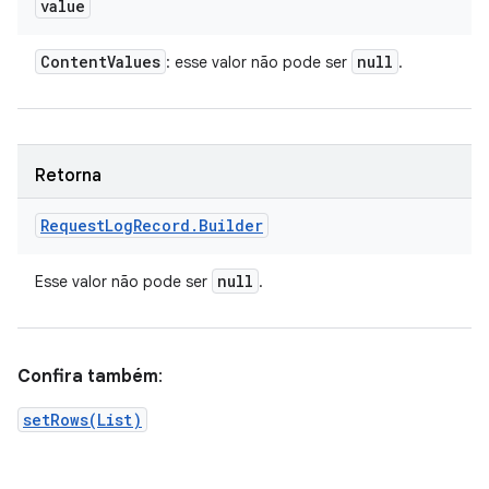
value
Content
Values
null
: esse valor não pode ser
.
Retorna
Request
Log
Record
.
Builder
null
Esse valor não pode ser
.
Confira também
:
setRows(List)