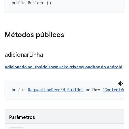
public Builder ()
Métodos públicos
adicionar
Linha
Adicionado no UpsideDownCakePrivacySandbox do Android
public 
RequestLogRecord.Builder
 addRow (
ContentVal
Parâmetros