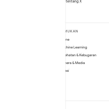
Ikuti @AndroidDev tentang X
SELENGKAPNYA
TEMUKAN
TENTANG ANDROID
Game
Android
Machine Learning
Android untuk Perusahaan
Kesehatan & Kebugaran
Keamanan
Kamera & Media
Source
Privasi
Berita
5G
Blog
Podcast