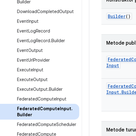
Konstruktor 
Builder
Download
Completed
Output
Builder
()
Event
Input
Event
Log
Record
Event
Log
Record
.
Builder
Metode publ
Event
Output
Federated
C
Event
Url
Provider
Input
Execute
Input
Execute
Output
Federated
C
Execute
Output
.
Builder
Input
.
Build
Federated
Compute
Input
Federated
Compute
Input
.
Builder
Federated
Compute
Scheduler
Metode turu
Federated
Compute