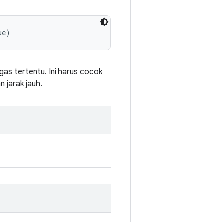
ue)
as tertentu. Ini harus cocok
 jarak jauh.