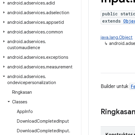
android
.
adservices
.
adid
android
.
adservices
.
adselection
public stati
extends
Obje
android
.
adservices
.
appsetid
android
.
adservices
.
common
java.lang.Object
android
.
adservices
.
↳
android.adse
customaudience
android
.
adservices
.
exceptions
android
.
adservices
.
measurement
android
.
adservices
.
ondevicepersonalization
Builder untuk
F
Ringkasan
Classes
Ringkasa
App
Info
Download
Completed
Input
Download
Completed
Input
.