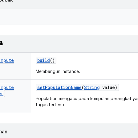
publik
ik
ompute
build
()
Membangun instance.
ompute
set
Population
Name
(
String
value)
er
Population mengacu pada kumpulan perangkat ya
tugas tertentu.
nan