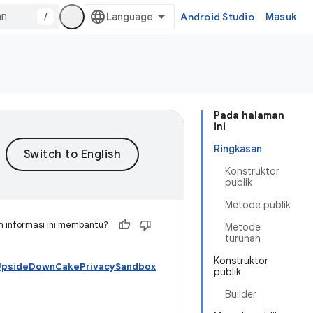
/
Android Studio
Masuk
Pada halaman
ini
Ringkasan
Konstruktor
publik
Metode publik
 informasi ini membantu?
Metode
turunan
Konstruktor
 UpsideDownCakePrivacySandbox
publik
Builder