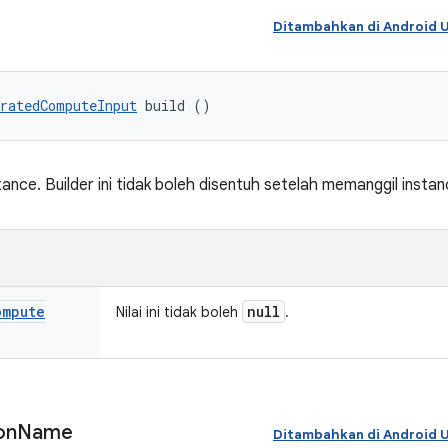
Ditambahkan di Android
ratedComputeInput
 build ()
ce. Builder ini tidak boleh disentuh setelah memanggil instance
ompute
null
Nilai ini tidak boleh
.
on
Name
Ditambahkan di Android