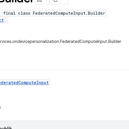
c final class FederatedComputeInput.Builder
ct
rvices.ondevicepersonalization.FederatedComputeInput.Builder
ederatedComputeInput
n