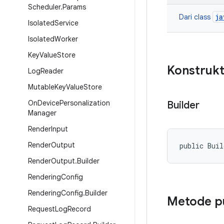
Scheduler
.
Params
ja
Dari class
Isolated
Service
Isolated
Worker
Key
Value
Store
Konstrukt
Log
Reader
Mutable
Key
Value
Store
On
Device
Personalization
Builder
Manager
Render
Input
Render
Output
public Bui
Render
Output
.
Builder
Rendering
Config
Rendering
Config
.
Builder
Metode p
Request
Log
Record