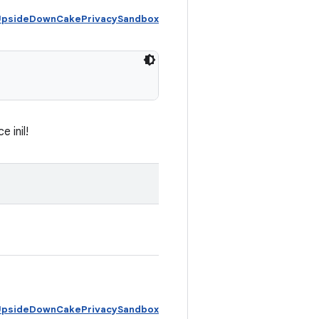
 UpsideDownCakePrivacySandbox
 inil!
 UpsideDownCakePrivacySandbox