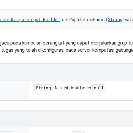
ratedComputeInput.Builder
 setPopulationName (
String
 val
acu pada kumpulan perangkat yang dapat menjalankan grup tug
tugas yang telah dikonfigurasi pada server komputasi gabungan
String
null
: Nilai ini tidak boleh
.