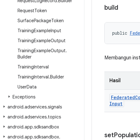
Request
Log
Record
.
Builder
build
Request
Token
Surface
Package
Token
Training
Example
Input
public 
Fede
Training
Example
Output
Training
Example
Output
.
Builder
Membangun instan
Training
Interval
Training
Interval
.
Builder
Hasil
User
Data
Exceptions
Federated
C
Input
android
.
adservices
.
signals
android
.
adservices
.
topics
android
.
app
.
sdksandbox
set
Populati
android
.
app
.
sdksandbox
.