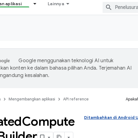
 aplikasi
Lainnya
Google menggunakan teknologi AI untuk
an konten ke dalam bahasa pilihan Anda. Terjemahan AI
ngandung kesalahan.
s
Mengembangkan aplikasi
API reference
Apakah
ated
Compute
Ditambahkan di Android
Builder