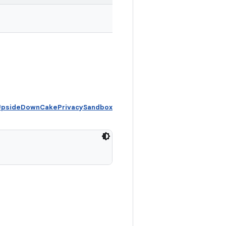
 UpsideDownCakePrivacySandbox