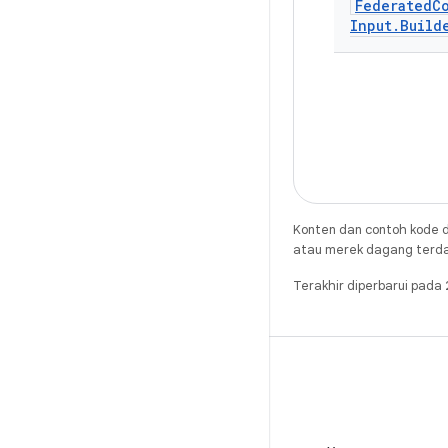
Federated
C
Input
.
Build
Konten dan contoh kode d
atau merek dagang terdaft
Terakhir diperbarui pad
X