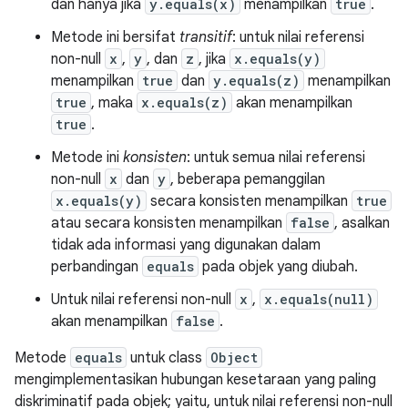
dan hanya jika
y.equals(x)
menampilkan
true
.
Metode ini bersifat
transitif
: untuk nilai referensi
non-null
x
,
y
, dan
z
, jika
x.equals(y)
menampilkan
true
dan
y.equals(z)
menampilkan
true
, maka
x.equals(z)
akan menampilkan
true
.
Metode ini
konsisten
: untuk semua nilai referensi
non-null
x
dan
y
, beberapa pemanggilan
x.equals(y)
secara konsisten menampilkan
true
atau secara konsisten menampilkan
false
, asalkan
tidak ada informasi yang digunakan dalam
perbandingan
equals
pada objek yang diubah.
Untuk nilai referensi non-null
x
,
x.equals(null)
akan menampilkan
false
.
Metode
equals
untuk class
Object
mengimplementasikan hubungan kesetaraan yang paling
diskriminatif pada objek; yaitu, untuk nilai referensi non-null