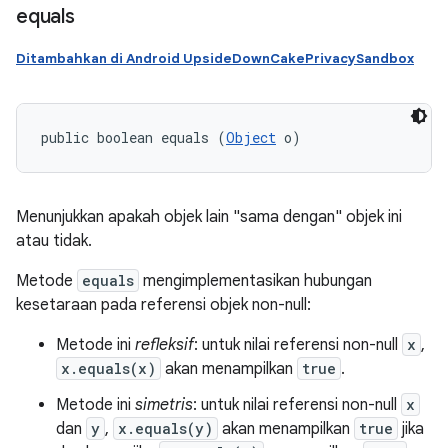
equals
Ditambahkan di Android UpsideDownCakePrivacySandbox
public boolean equals (
Object
 o)
Menunjukkan apakah objek lain "sama dengan" objek ini
atau tidak.
Metode
equals
mengimplementasikan hubungan
kesetaraan pada referensi objek non-null:
Metode ini
refleksif
: untuk nilai referensi non-null
x
,
x.equals(x)
akan menampilkan
true
.
Metode ini
simetris
: untuk nilai referensi non-null
x
dan
y
,
x.equals(y)
akan menampilkan
true
jika