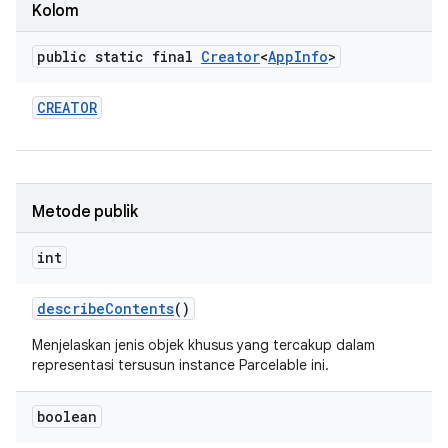
Kolom
public static final
Creator
<
App
Info
>
CREATOR
Metode publik
int
describe
Contents
()
Menjelaskan jenis objek khusus yang tercakup dalam
representasi tersusun instance Parcelable ini.
boolean