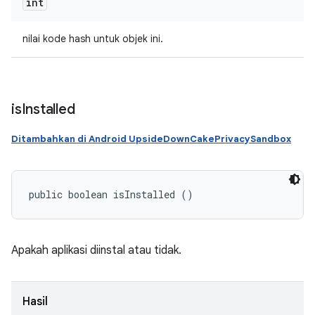
int
nilai kode hash untuk objek ini.
is
Installed
Ditambahkan di Android UpsideDownCakePrivacySandbox
public boolean isInstalled ()
Apakah aplikasi diinstal atau tidak.
Hasil