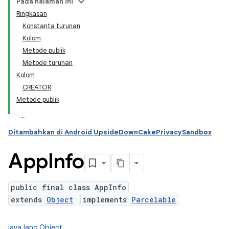
Pada halaman ini
Ringkasan
Konstanta turunan
ation
Kolom
Metode publik
Metode turunan
Kolom
CREATOR
Metode publik
Ditambahkan di Android UpsideDownCakePrivacySandbox
App
Info
public final class AppInfo
extends
Object
implements
Parcelable
java.lang.Object