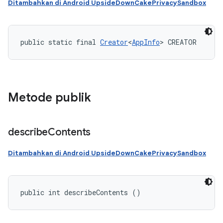
Ditambahkan di Android UpsideDownCakePrivacySandbox
public static final 
Creator
<
AppInfo
> CREATOR
Metode publik
describe
Contents
Ditambahkan di Android UpsideDownCakePrivacySandbox
public int describeContents ()