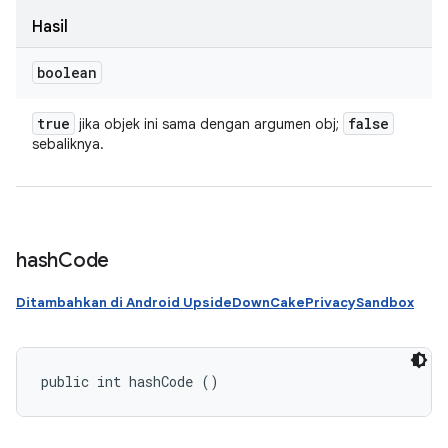
Hasil
boolean
true
false
jika objek ini sama dengan argumen obj;
sebaliknya.
hash
Code
Ditambahkan di Android UpsideDownCakePrivacySandbox
public int hashCode ()