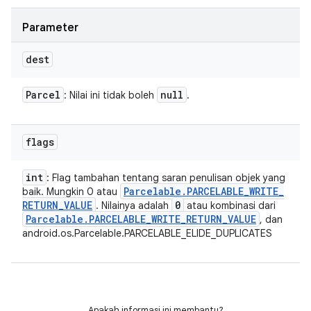
Parameter
dest
Parcel
null
: Nilai ini tidak boleh
.
flags
int
: Flag tambahan tentang saran penulisan objek yang
Parcelable
.
PARCELABLE
_
WRITE
_
baik. Mungkin 0 atau
RETURN
_
VALUE
0
. Nilainya adalah
atau kombinasi dari
Parcelable
.
PARCELABLE
_
WRITE
_
RETURN
_
VALUE
, dan
android.os.Parcelable.PARCELABLE_ELIDE_DUPLICATES
Apakah informasi ini membantu?