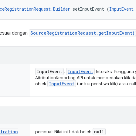
ceRegistrationRequest.Builder
 setInputEvent (
InputEvent
sesuai dengan
SourceRegistrationRequest.getInputEvent(
Input
Event
Input
Event
:
Interaksi Pengguna 
AttributionReporting API untuk membedakan klik dar
Input
Event
objek
(untuk peristiwa klik) atau nu
stration
null
pembuat Nilai ini tidak boleh
.