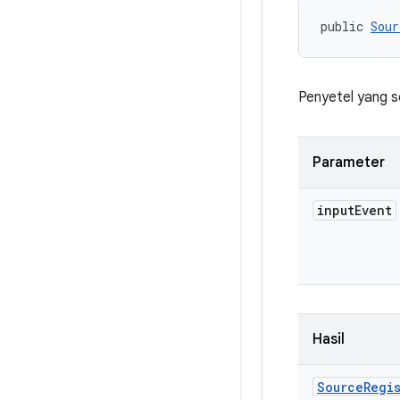
public 
Sour
Penyetel yang 
Parameter
input
Event
Hasil
Source
Regi