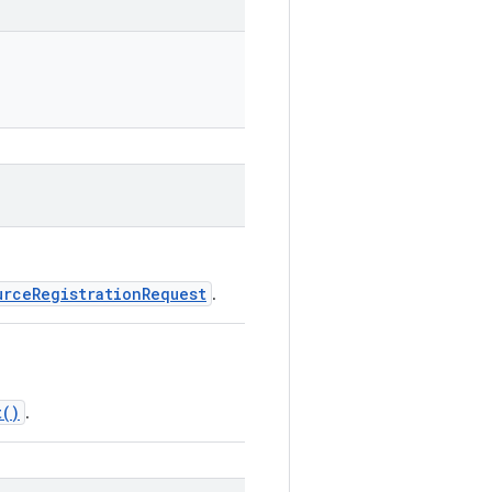
urceRegistrationRequest
.
t()
.