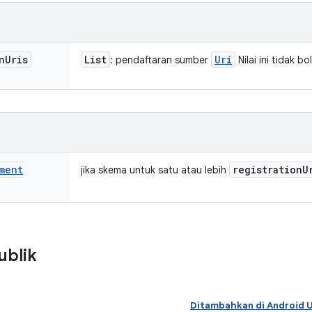
n
Uris
List
Uri
: pendaftaran sumber
Nilai ini tidak b
n
ment
registration
U
jika skema untuk satu atau lebih
ublik
Ditambahkan di Android