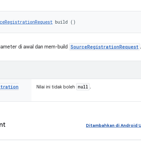
ceRegistrationRequest
 build ()
rameter di awal dan mem-build
SourceRegistrationRequest
stration
null
Nilai ini tidak boleh
.
nt
Ditambahkan di Android