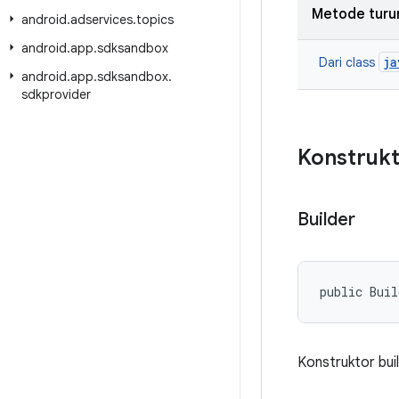
Metode turu
android
.
adservices
.
topics
android
.
app
.
sdksandbox
ja
Dari class
android
.
app
.
sdksandbox
.
sdkprovider
Konstrukt
Builder
public Buil
Konstruktor bui