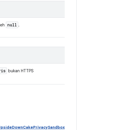
null
oleh
.
ris
bukan HTTPS
 UpsideDownCakePrivacySandbox