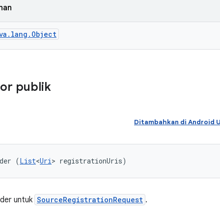
nan
va.lang.Object
or publik
Ditambahkan di Android
der (
List
<
Uri
> registrationUris)
lder untuk
SourceRegistrationRequest
.