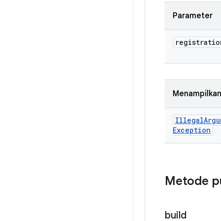
Parameter
registratio
Menampilka
Illegal
Argu
Exception
Metode p
build