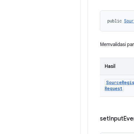
public 
Sour
Memvalidasi pa
Hasil
Source
Regi
Request
set
Input
Eve