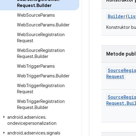
Konstruktor 
Request
.
Builder
Web
Source
Params
Builder
(
Lis
Web
Source
Params
.
Builder
Konstruktor bu
Web
Source
Registration
Request
Web
Source
Registration
Metode publ
Request
.
Builder
Web
Trigger
Params
Source
Regi
Web
Trigger
Params
.
Builder
Request
Web
Trigger
Registration
Request
Source
Regi
Web
Trigger
Registration
Request
.
Bui
Request
.
Builder
android
.
adservices
.
ondevicepersonalization
android
.
adservices
.
signals