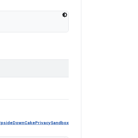
.
 UpsideDownCakePrivacySandbox