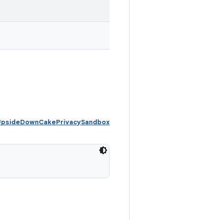
 UpsideDownCakePrivacySandbox