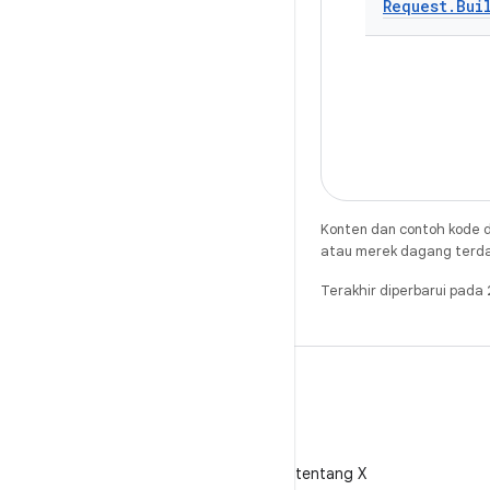
Request
.
Bui
Konten dan contoh kode d
atau merek dagang terdaft
Terakhir diperbarui pad
X
Ikuti @AndroidDev tentang X