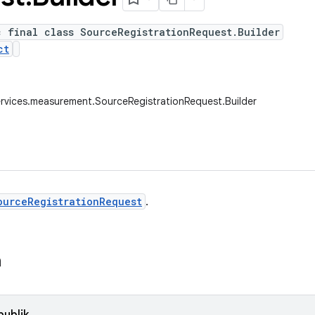
c final class SourceRegistrationRequest.Builder
ct
rvices.measurement.SourceRegistrationRequest.Builder
ourceRegistrationRequest
.
n