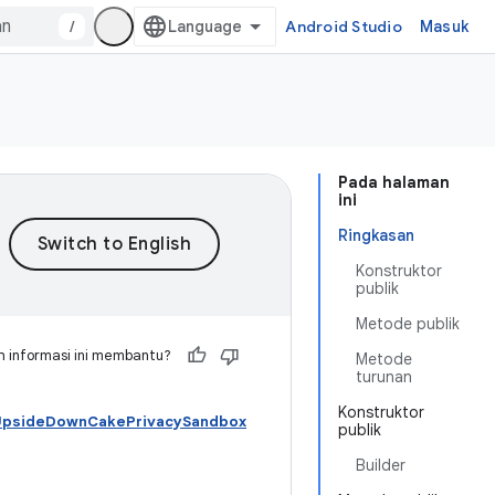
/
Android Studio
Masuk
Pada halaman
ini
Ringkasan
Konstruktor
publik
Metode publik
 informasi ini membantu?
Metode
turunan
Konstruktor
 UpsideDownCakePrivacySandbox
publik
Builder