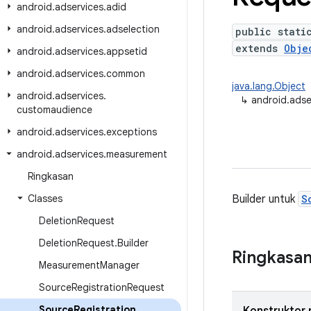
android
.
adservices
.
adid
android
.
adservices
.
adselection
public stati
extends
Obje
android
.
adservices
.
appsetid
android
.
adservices
.
common
java.lang.Object
android
.
adservices
.
↳
android.adse
customaudience
android
.
adservices
.
exceptions
android
.
adservices
.
measurement
Ringkasan
Classes
Builder untuk
S
Deletion
Request
Deletion
Request
.
Builder
Ringkasa
Measurement
Manager
Source
Registration
Request
Source
Registration