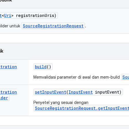
publik
t
<
Uri
> registration
Uris)
SourceRegistrationRequest
ilder untuk
.
ik
stration
build
()
So
Memvalidasi parameter di awal dan mem-build
stration
set
Input
Event
(
Input
Event
input
Event)
lder
Penyetel yang sesuai dengan
SourceRegistrationRequest.getInputEven