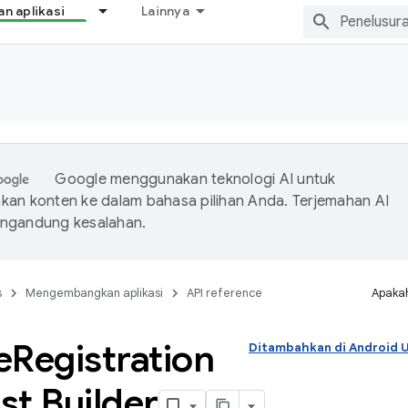
 aplikasi
Lainnya
Google menggunakan teknologi AI untuk
an konten ke dalam bahasa pilihan Anda. Terjemahan AI
ngandung kesalahan.
s
Mengembangkan aplikasi
API reference
Apakah
e
Registration
Ditambahkan di Android
st
.
Builder