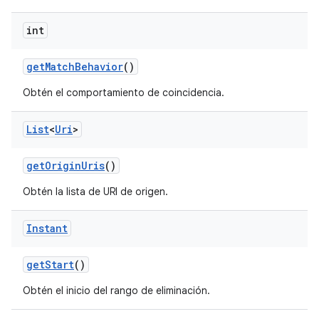
int
get
Match
Behavior
()
Obtén el comportamiento de coincidencia.
List
<
Uri
>
get
Origin
Uris
()
Obtén la lista de URI de origen.
Instant
get
Start
()
Obtén el inicio del rango de eliminación.