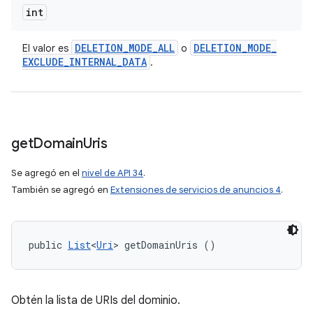
int
DELETION
_
MODE
_
ALL
DELETION
_
MODE
_
El valor es
o
EXCLUDE
_
INTERNAL
_
DATA
.
get
Domain
Uris
Se agregó en el
nivel de API 34
.
También se agregó en
Extensiones de servicios de anuncios 4
.
public 
List
<
Uri
> getDomainUris ()
Obtén la lista de URIs del dominio.