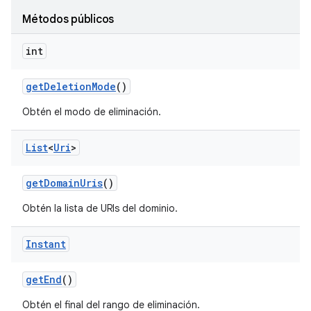
Métodos públicos
int
get
Deletion
Mode
()
Obtén el modo de eliminación.
List
<
Uri
>
get
Domain
Uris
()
Obtén la lista de URIs del dominio.
Instant
get
End
()
Obtén el final del rango de eliminación.