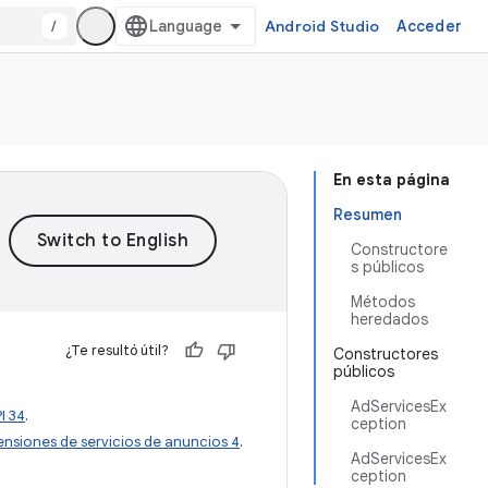
/
Android Studio
Acceder
En esta página
Resumen
Constructore
s públicos
Métodos
heredados
¿Te resultó útil?
Constructores
públicos
AdServicesEx
I 34
.
ception
ensiones de servicios de anuncios 4
.
AdServicesEx
ception