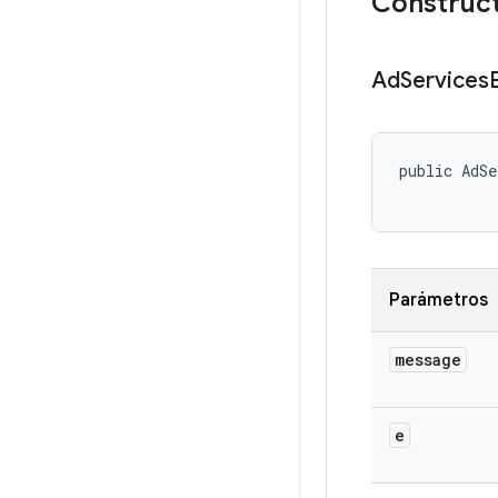
Construct
Ad
Services
public AdSe
Parámetros
message
e