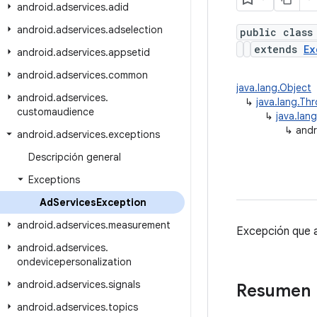
android
.
adservices
.
adid
android
.
adservices
.
adselection
public class
extends
Ex
android
.
adservices
.
appsetid
android
.
adservices
.
common
java.lang.Object
android
.
adservices
.
↳
java.lang.Th
customaudience
↳
java.lan
↳
andr
android
.
adservices
.
exceptions
Descripción general
Exceptions
Ad
Services
Exception
android
.
adservices
.
measurement
Excepción que a
android
.
adservices
.
ondevicepersonalization
android
.
adservices
.
signals
Resumen
android
.
adservices
.
topics