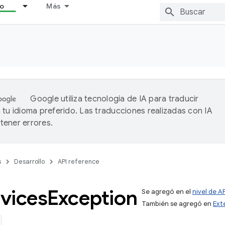
lo
Más
Google utiliza tecnología de IA para traducir
 tu idioma preferido. Las traducciones realizadas con IA
ener errores.
s
Desarrollo
API reference
vices
Exception
Se agregó en el
nivel de AP
También se agregó en
Ext