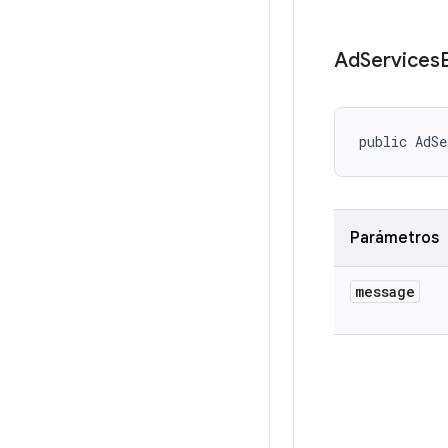
Ad
Services
public AdSe
Parámetros
message