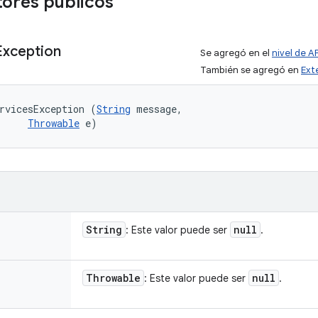
ores públicos
Exception
Se agregó en el
nivel de AP
También se agregó en
Ext
rvicesException (
String
 message, 

Throwable
 e)
String
null
: Este valor puede ser
.
Throwable
null
: Este valor puede ser
.