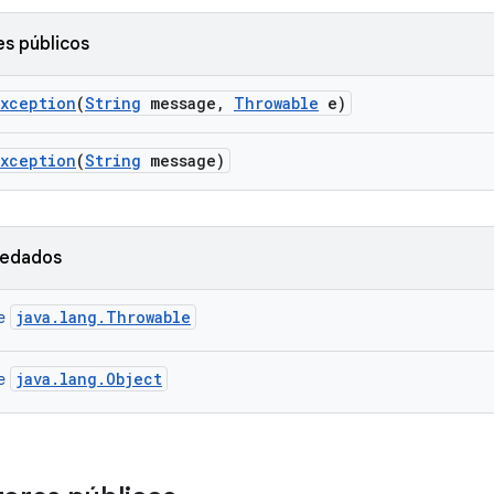
s públicos
Exception
(
String
message
,
Throwable
e)
Exception
(
String
message)
redados
java.lang.Throwable
se
java.lang.Object
se