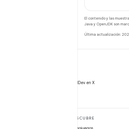
El contenido y las muestr
Java y OpenJDK son marca
Última actualización: 2
X
Sigue a @AndroidDev en X
MÁS ANDROID
DESCUBRE
Android
Videojuegos