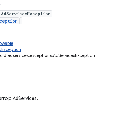
 AdServicesException
ception
rowable
g.Exception
oid.adservices.exceptions.AdServicesException
rroja AdServices.