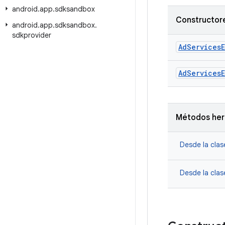
android
.
app
.
sdksandbox
Constructore
android
.
app
.
sdksandbox
.
sdkprovider
Ad
Services
Ad
Services
Métodos he
Desde la cla
Desde la cla