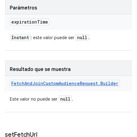
Parámetros
expiration
Time
Instant
null
: este valor puede ser
.
Resultado que se muestra
Fetch
And
Join
Custom
Audience
Request
.
Builder
null
Este valor no puede ser
.
set
Fetch
Uri