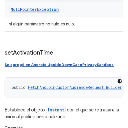
Null
Pointer
Exception
si algún parámetro no nulo es nulo.
set
Activation
Time
Se agregó en Android UpsideDownCakePrivacySandbox
.
public 
FetchAndJoinCustomAudienceRequest.Builder
 s
Establece el objeto
Instant
con el que se retrasará la
unión al público personalizado.