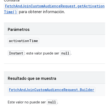
Consulta
FetchAndJoinCustomAudienceRequest.getActivation
Time()
para obtener información.
Parámetros
activation
Time
Instant
null
: este valor puede ser
.
Resultado que se muestra
Fetch
And
Join
Custom
Audience
Request
.
Builder
null
Este valor no puede ser
.