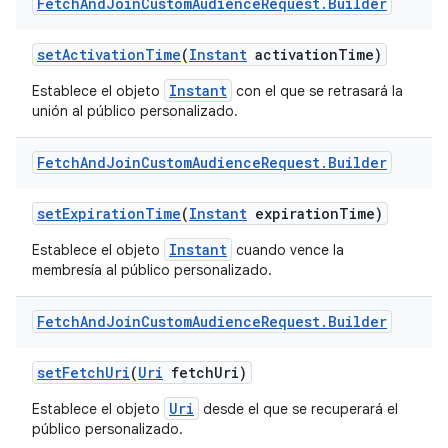
Fetch
And
Join
Custom
Audience
Request
.
Builder
set
Activation
Time
(
Instant
activation
Time)
Instant
Establece el objeto
con el que se retrasará la
unión al público personalizado.
Fetch
And
Join
Custom
Audience
Request
.
Builder
set
Expiration
Time
(
Instant
expiration
Time)
Instant
Establece el objeto
cuando vence la
membresía al público personalizado.
Fetch
And
Join
Custom
Audience
Request
.
Builder
set
Fetch
Uri
(
Uri
fetch
Uri)
Uri
Establece el objeto
desde el que se recuperará el
público personalizado.