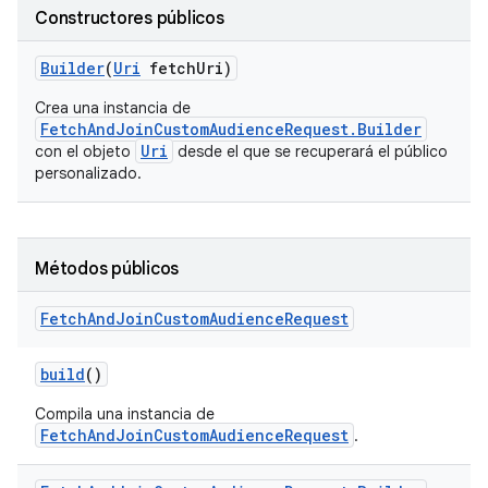
Constructores públicos
Builder
(
Uri
fetch
Uri)
Crea una instancia de
FetchAndJoinCustomAudienceRequest.Builder
Uri
con el objeto
desde el que se recuperará el público
personalizado.
Métodos públicos
Fetch
And
Join
Custom
Audience
Request
build
()
Compila una instancia de
FetchAndJoinCustomAudienceRequest
.