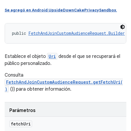
Se agregó en Android UpsideDownCakePrivacySandbox
.
public 
FetchAndJoinCustomAudienceRequest.Builder
 s
Establece el objeto
Uri
desde el que se recuperará el
público personalizado.
Consulta
FetchAndJoinCustomAudienceRequest.getFetchUri(
)
()} para obtener información.
Parámetros
fetch
Uri