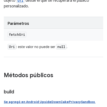
objeto
Uri
desde el que se recuperará el público
personalizado.
Parámetros
fetch
Uri
Uri
null
: este valor no puede ser
.
Métodos públicos
build
Se agregó en Android UpsideDownCakePrivacySandbox
.