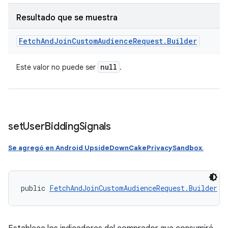
Resultado que se muestra
Fetch
And
Join
Custom
Audience
Request
.
Builder
null
Este valor no puede ser
.
set
User
Bidding
Signals
Se agregó en Android UpsideDownCakePrivacySandbox
.
public 
FetchAndJoinCustomAudienceRequest.Builder
 s