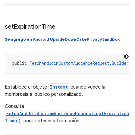
set
Expiration
Time
Se agregó en Android UpsideDownCakePrivacySandbox
.
public 
FetchAndJoinCustomAudienceRequest.Builder
 s
Establece el objeto
Instant
cuando vence la
membresía al público personalizado.
Consulta
FetchAndJoinCustomAudienceRequest.getExpiration
Time()
para obtener información.