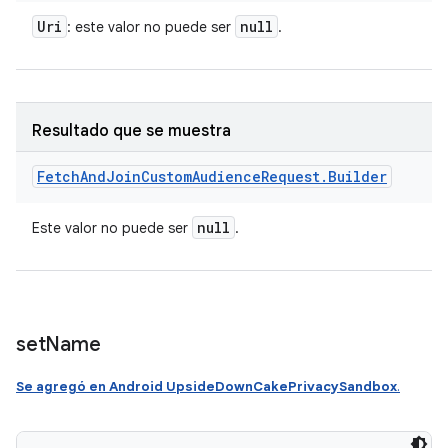
Uri
null
: este valor no puede ser
.
Resultado que se muestra
Fetch
And
Join
Custom
Audience
Request
.
Builder
null
Este valor no puede ser
.
set
Name
Se agregó en Android UpsideDownCakePrivacySandbox
.