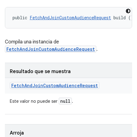
public 
FetchAndJoinCustomAudienceRequest
 build ()
Compila una instancia de
FetchAndJoinCustomAudienceRequest
.
Resultado que se muestra
Fetch
And
Join
Custom
Audience
Request
null
Este valor no puede ser
.
Arroja