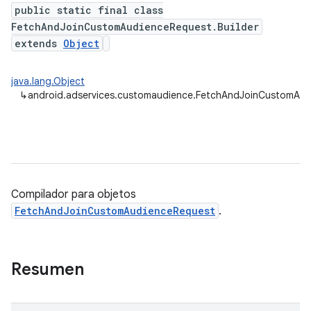
public static final class
FetchAndJoinCustomAudienceRequest.Builder
extends
Object
java.lang.Object
↳
android.adservices.customaudience.FetchAndJoinCustomAud
Compilador para objetos
FetchAndJoinCustomAudienceRequest
.
Resumen
ation