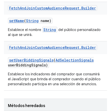
Fetch
And
Join
Custom
Audience
Request
.
Builder
set
Name
(
String
name)
String
Establece el nombre
del público personalizado
al que se unirá.
Fetch
And
Join
Custom
Audience
Request
.
Builder
set
User
Bidding
Signals
(
Ad
Selection
Signals
user
Bidding
Signals)
Establece los indicadores del comprador que consumirá
el JavaScript que brinda el comprador cuando el público
personalizado participa en una selección de anuncios.
Métodos heredados