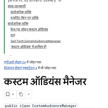
इस पेज पर, यह जानकारी उपलब्ध है
खास जानकारी
सार्वजनिक तरीके
इनहेरिट किए गए तरीके
सार्वजनिक तरीके
फ़ेच एंड जॉइन कस्टम ऑडियंस
पाएं
GetTestCustomAudienceManager
'कस्टम ऑडियंस' में शामिल हों
एपीआई लेवल 34
में जोड़ा गया
विज्ञापन सेवाएं एक्सटेंशन 4
में भी जोड़ा गया
कस्टम ऑडियंस मैनेजर
public class CustomAudienceManager