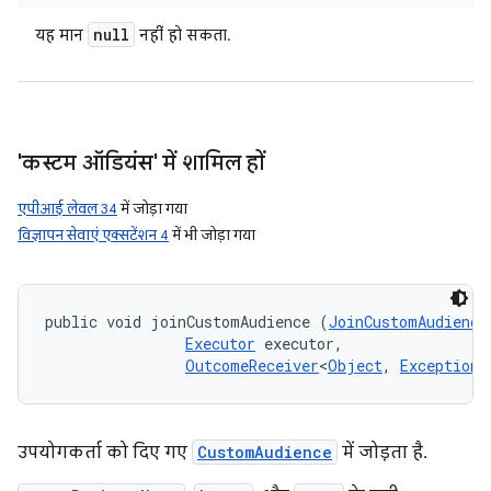
null
यह मान
नहीं हो सकता.
'कस्टम ऑडियंस' में शामिल हों
एपीआई लेवल 34
में जोड़ा गया
विज्ञापन सेवाएं एक्सटेंशन 4
में भी जोड़ा गया
public void joinCustomAudience (
JoinCustomAudience
Executor
 executor, 

OutcomeReceiver
<
Object
, 
Exception
>
उपयोगकर्ता को दिए गए
CustomAudience
में जोड़ता है.