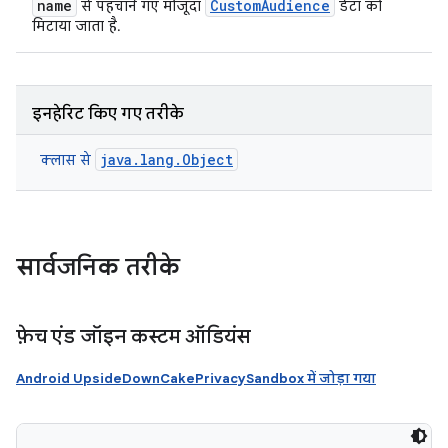
name
CustomAudience
से पहचाने गए मौजूदा
डेटा को
मिटाया जाता है.
इनहेरिट किए गए तरीके
java.lang.Object
क्लास से
सार्वजनिक तरीके
फ़ेच एंड जॉइन कस्टम ऑडियंस
Android UpsideDownCakePrivacySandbox में जोड़ा गया