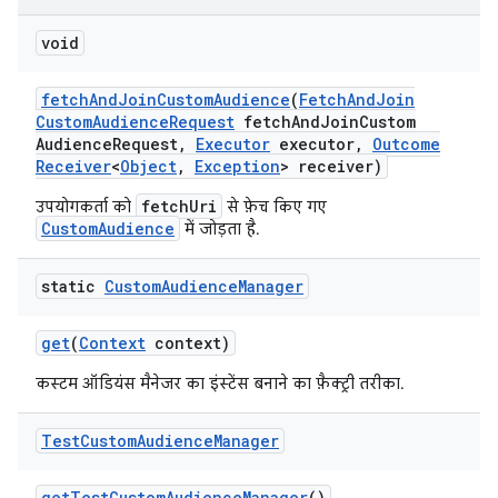
void
fetch
And
Join
Custom
Audience
(
Fetch
And
Join
Custom
Audience
Request
fetch
And
Join
Custom
Audience
Request
,
Executor
executor
,
Outcome
Receiver
<
Object
,
Exception
> receiver)
fetchUri
उपयोगकर्ता को
से फ़ेच किए गए
CustomAudience
में जोड़ता है.
static
Custom
Audience
Manager
get
(
Context
context)
कस्टम ऑडियंस मैनेजर का इंस्टेंस बनाने का फ़ैक्ट्री तरीका.
Test
Custom
Audience
Manager
get
Test
Custom
Audience
Manager
()