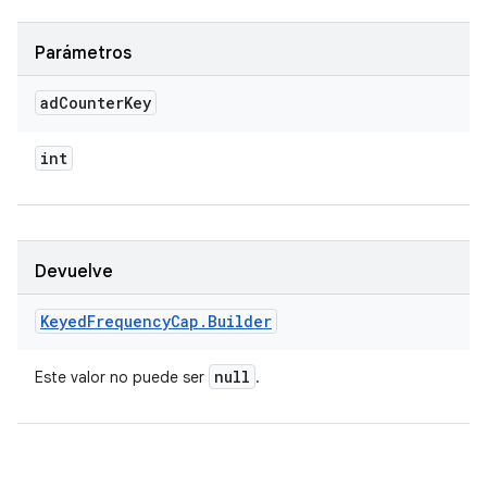
Parámetros
ad
Counter
Key
int
Devuelve
Keyed
Frequency
Cap
.
Builder
null
Este valor no puede ser
.