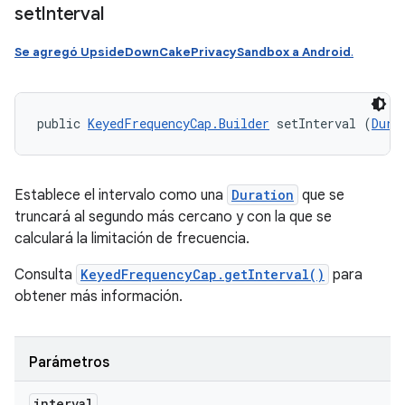
set
Interval
Se agregó UpsideDownCakePrivacySandbox a Android
.
public 
KeyedFrequencyCap.Builder
 setInterval (
Dura
Establece el intervalo como una
Duration
que se
truncará al segundo más cercano y con la que se
calculará la limitación de frecuencia.
Consulta
KeyedFrequencyCap.getInterval()
para
obtener más información.
Parámetros
interval