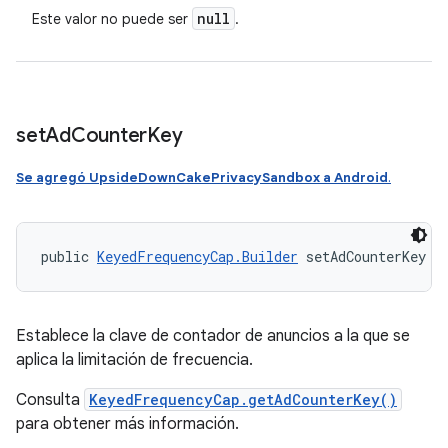
null
Este valor no puede ser
.
set
Ad
Counter
Key
Se agregó UpsideDownCakePrivacySandbox a Android
.
public 
KeyedFrequencyCap.Builder
 setAdCounterKey (
Establece la clave de contador de anuncios a la que se
aplica la limitación de frecuencia.
Consulta
KeyedFrequencyCap.getAdCounterKey()
para obtener más información.