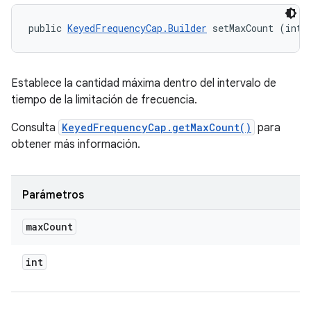
public 
KeyedFrequencyCap.Builder
 setMaxCount (int 
Establece la cantidad máxima dentro del intervalo de
tiempo de la limitación de frecuencia.
Consulta
KeyedFrequencyCap.getMaxCount()
para
obtener más información.
Parámetros
max
Count
int