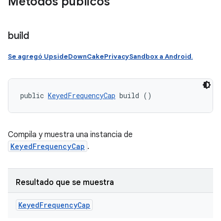
Métodos públicos
build
Se agregó UpsideDownCakePrivacySandbox a Android
.
public 
KeyedFrequencyCap
 build ()
Compila y muestra una instancia de
KeyedFrequencyCap
.
Resultado que se muestra
Keyed
Frequency
Cap