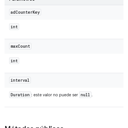
ad
Counter
Key
int
max
Count
int
interval
Duration
null
: este valor no puede ser
.