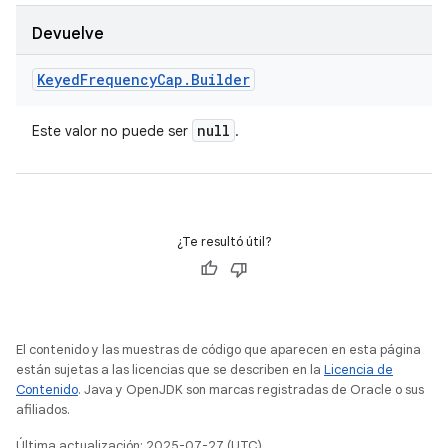
Devuelve
Keyed
Frequency
Cap
.
Builder
null
Este valor no puede ser
.
¿Te resultó útil?
El contenido y las muestras de código que aparecen en esta página
están sujetas a las licencias que se describen en la
Licencia de
Contenido
. Java y OpenJDK son marcas registradas de Oracle o sus
afiliados.
Última actualización: 2025-07-27 (UTC)