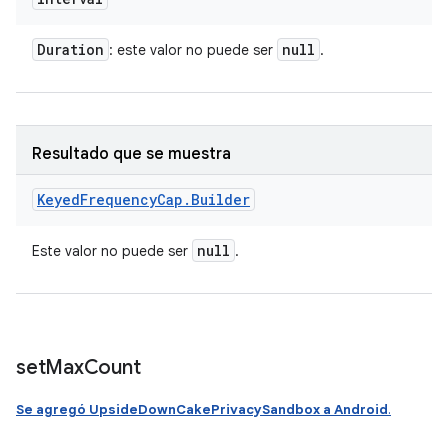
Duration
null
: este valor no puede ser
.
Resultado que se muestra
Keyed
Frequency
Cap
.
Builder
null
Este valor no puede ser
.
set
Max
Count
Se agregó UpsideDownCakePrivacySandbox a Android
.