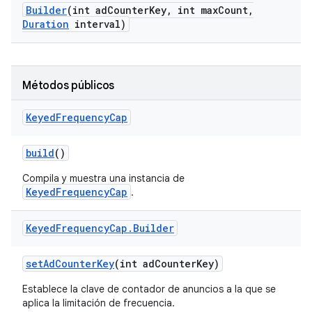
Builder
(int ad
Counter
Key
,
int max
Count
,
Duration
interval)
Métodos públicos
Keyed
Frequency
Cap
build
()
Compila y muestra una instancia de
KeyedFrequencyCap
.
Keyed
Frequency
Cap
.
Builder
set
Ad
Counter
Key
(int ad
Counter
Key)
Establece la clave de contador de anuncios a la que se
aplica la limitación de frecuencia.