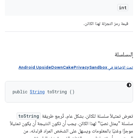
int
قيمة رمز التجزئة لهذا الكائن.
إلىسلسلة
تمت الإضافة في Android UpsideDownCakePrivacySandbox
public 
String
 toString ()
تعرض تمثيلاً سلسلة للكائن. بشكل عام، تُرجع طريقة
toString
سلسلة "يمثل نصيًا" لهذا الكائن. يجب أن تكون النتيجة أن يكون تمثيلاً
موجزًا وغنيًا بالمعلومات ويسهل على الشخص المراد قراءته. من