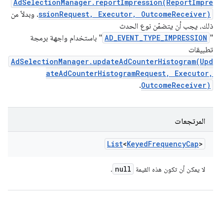
AdSelectionManager.reportImpression(ReportImpre
ssionRequest, Executor, OutcomeReceiver)
. وبدلاً من
ذلك، يجب أن يتضمّن نوع الحدث
"
AD_EVENT_TYPE_IMPRESSION
" باستخدام واجهة برمجة
تطبيقات
AdSelectionManager.updateAdCounterHistogram(Upd
ateAdCounterHistogramRequest, Executor,
.
OutcomeReceiver)
المرتجعات
List
<
Keyed
Frequency
Cap
>
null
لا يمكن أن تكون هذه القيمة
.