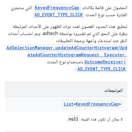
الحصول على قائمة بكائنات
KeyedFrequencyCap
التي ستجري
الفلترة حسب نوع الحدث
AD_EVENT_TYPE_CLICK
تنطبق هذه الحدود القصوى لعدد مرات الظهور على الأحداث المرتبطة
بنقرة على النحو الذي تم تفسيره بواسطة adtech. يتم احتساب أحداث
النقر عند استدعاء واجهة برمجة التطبيقات
AdSelectionManager.updateAdCounterHistogram(Upd
ateAdCounterHistogramRequest, Executor,
OutcomeReceiver)
باستخدام نوع الحدث
.
AD_EVENT_TYPE_CLICK
المرتجعات
List
<
Keyed
Frequency
Cap
>
null
لا يمكن أن تكون هذه القيمة
.