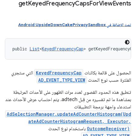
get
Keyed
Frequency
Caps
For
View
Events
تمت الإضافة في Android UpsideDownCakePrivacySandbox
public 
List
<
KeyedFrequencyCap
> getKeyedFrequencyCa
الحصول على قائمة بكائنات
KeyedFrequencyCap
التي ستجري
الفلترة حسب نوع الحدث
AD_EVENT_TYPE_VIEW
تنطبق هذه الحدود القصوى لعدد مرات الظهور على الأحداث المرتبطة
بمشاهدة ما تم تفسيره من قِبل adtech. يتم احتساب عرض الأحداث عند
استدعاء واجهة برمجة التطبيقات
AdSelectionManager.updateAdCounterHistogram(Upd
ateAdCounterHistogramRequest, Executor,
OutcomeReceiver)
باستخدام نوع الحدث
AD_EVENT_TYPE_VIEW