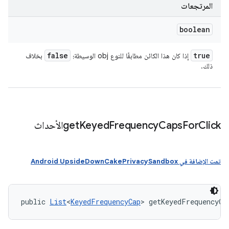
المرتجعات
boolean
false
true
إذا كان هذا الكائن مطابقًا للنوع obj الوسيطة؛
بخلاف
ذلك.
Clickالأحداث
For
Caps
Frequency
Keyed
get
تمت الإضافة في Android UpsideDownCakePrivacySandbox
public 
List
<
KeyedFrequencyCap
> getKeyedFrequencyCa