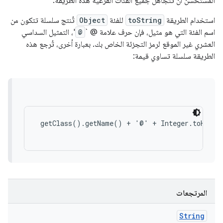
المستحسن أن تتجاهل جميع الفئات الفرعية هذه الطريقة.
استخدام الطريقة
toString
للفئة
Object
تُنتج سلسلة تتكون من
اسم الفئة التي هو مثيل، فإن حرف علامة @ `
@
'، التمثيل السداسي
العشري غير الموقع لرمز التجزئة الخاص بك. بعبارة أخرى، تُرجع هذه
الطريقة سلسلة تساوي قيمة:
 getClass().getName() + '@' + Integer.toHexStr
المرتجعات
String