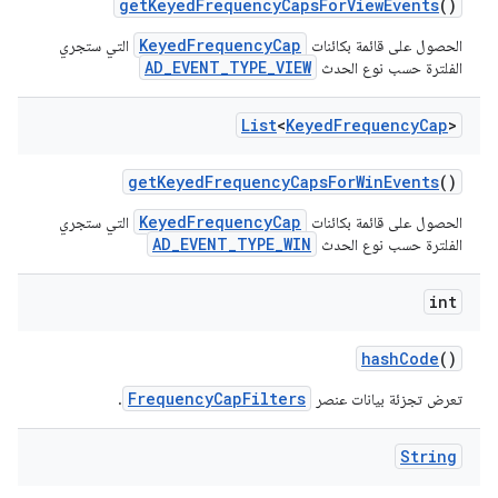
get
Keyed
Frequency
Caps
For
View
Events
()
KeyedFrequencyCap
الحصول على قائمة بكائنات
التي ستجري
AD_EVENT_TYPE_VIEW
الفلترة حسب نوع الحدث
List
<
Keyed
Frequency
Cap
>
get
Keyed
Frequency
Caps
For
Win
Events
()
KeyedFrequencyCap
الحصول على قائمة بكائنات
التي ستجري
AD_EVENT_TYPE_WIN
الفلترة حسب نوع الحدث
int
hash
Code
()
FrequencyCapFilters
تعرض تجزئة بيانات عنصر
.
String