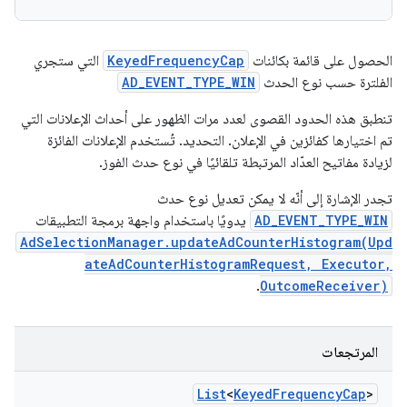
الحصول على قائمة بكائنات
KeyedFrequencyCap
التي ستجري
الفلترة حسب نوع الحدث
AD_EVENT_TYPE_WIN
تنطبق هذه الحدود القصوى لعدد مرات الظهور على أحداث الإعلانات التي
تم اختيارها كفائزين في الإعلان. التحديد. تُستخدم الإعلانات الفائزة
لزيادة مفاتيح العدّاد المرتبطة تلقائيًا في نوع حدث الفوز.
تجدر الإشارة إلى أنّه لا يمكن تعديل نوع حدث
AD_EVENT_TYPE_WIN
يدويًا باستخدام واجهة برمجة التطبيقات
AdSelectionManager.updateAdCounterHistogram(Upd
ateAdCounterHistogramRequest, Executor,
.
OutcomeReceiver)
المرتجعات
List
<
Keyed
Frequency
Cap
>