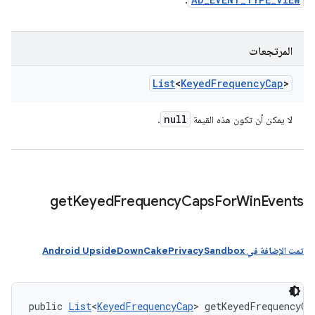
.
المرتجعات
List
<
Keyed
Frequency
Cap
>
null
لا يمكن أن تكون هذه القيمة
.
get
Keyed
Frequency
Caps
For
Win
Events
تمت الإضافة في Android UpsideDownCakePrivacySandbox
public 
List
<
KeyedFrequencyCap
> getKeyedFrequencyCa