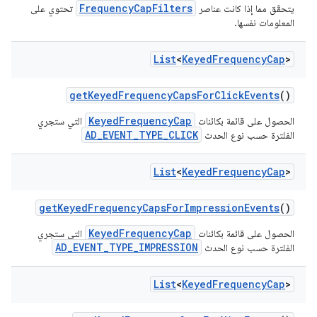
FrequencyCapFilters
يتحقّق مما إذا كانت عناصر
تحتوي على
المعلومات نفسها.
List
<
Keyed
Frequency
Cap
>
get
Keyed
Frequency
Caps
For
Click
Events
()
KeyedFrequencyCap
الحصول على قائمة بكائنات
التي ستجري
AD_EVENT_TYPE_CLICK
الفلترة حسب نوع الحدث
List
<
Keyed
Frequency
Cap
>
get
Keyed
Frequency
Caps
For
Impression
Events
()
KeyedFrequencyCap
الحصول على قائمة بكائنات
التي ستجري
AD_EVENT_TYPE_IMPRESSION
الفلترة حسب نوع الحدث
List
<
Keyed
Frequency
Cap
>