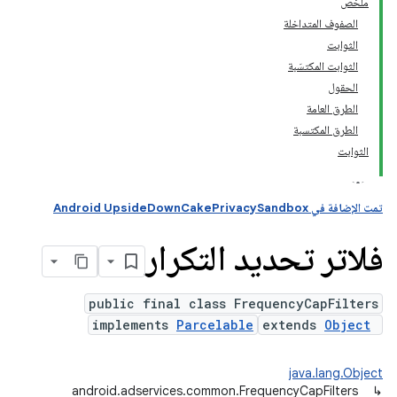
ملخّص
الصفوف المتداخلة
الثوابت
الثوابت المكتسَبة
الحقول
الطرق العامة
الطرق المكتسبة
الثوابت
تمت الإضافة في Android UpsideDownCakePrivacySandbox
فلاتر تحديد التكرار
public final class FrequencyCapFilters
implements
Parcelable
extends
Object
java.lang.Object
android.adservices.common.FrequencyCapFilters
andr
↳