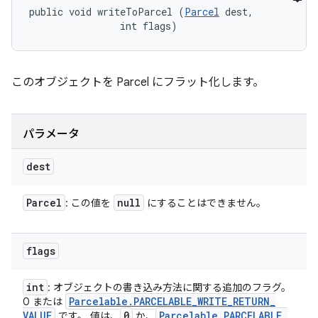
public void writeToParcel (
Parcel
 dest, 

                int flags)
このオブジェクトを Parcel にフラット化します。
パラメータ
dest
Parcel
null
: この値を
にすることはできません。
flags
int
: オブジェクトの書き込み方法に関する追加のフラグ。
Parcelable
.
PARCELABLE
_
WRITE
_
RETURN
_
0 または
VALUE
0
Parcelable
.
PARCELABLE
_
です。 値は、
か、