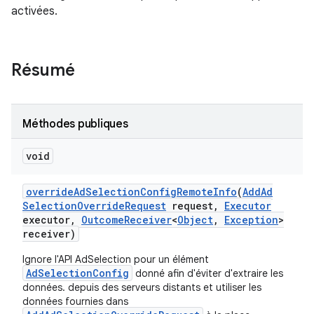
activées.
ation
Résumé
Méthodes publiques
void
override
Ad
Selection
Config
Remote
Info
(
Add
Ad
Selection
Override
Request
request
,
Executor
executor
,
Outcome
Receiver
<
Object
,
Exception
>
receiver)
Ignore l'API AdSelection pour un élément
AdSelectionConfig
donné afin d'éviter d'extraire les
données. depuis des serveurs distants et utiliser les
données fournies dans