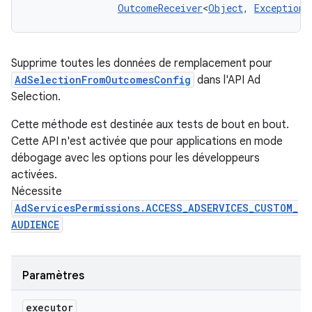
OutcomeReceiver
<
Object
, 
Exception
>
Supprime toutes les données de remplacement pour
AdSelectionFromOutcomesConfig
dans l'API Ad
Selection.
Cette méthode est destinée aux tests de bout en bout.
Cette API n'est activée que pour applications en mode
débogage avec les options pour les développeurs
activées.
Nécessite
AdServicesPermissions.ACCESS_ADSERVICES_CUSTOM_
AUDIENCE
Paramètres
executor