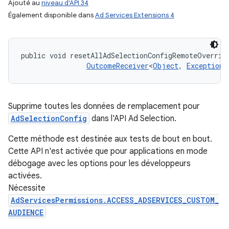
Ajouté au
niveau d'API 34
Également disponible dans
Ad Services Extensions 4
public void resetAllAdSelectionConfigRemoteOverrid
OutcomeReceiver
<
Object
, 
Exception
>
Supprime toutes les données de remplacement pour
AdSelectionConfig
dans l'API Ad Selection.
Cette méthode est destinée aux tests de bout en bout.
Cette API n'est activée que pour applications en mode
débogage avec les options pour les développeurs
activées.
Nécessite
AdServicesPermissions.ACCESS_ADSERVICES_CUSTOM_
AUDIENCE