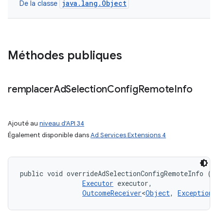
java.lang.Object
De la classe
Méthodes publiques
remplacer
Ad
Selection
Config
Remote
Info
Ajouté au
niveau d'API 34
Également disponible dans
Ad Services Extensions 4
public void overrideAdSelectionConfigRemoteInfo (
A
Executor
 executor, 

OutcomeReceiver
<
Object
, 
Exception
>