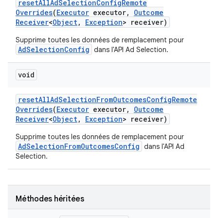
reset
All
Ad
Selection
Config
Remote
Overrides
(
Executor
executor
,
Outcome
Receiver
<
Object
,
Exception
> receiver)
Supprime toutes les données de remplacement pour
AdSelectionConfig
dans l'API Ad Selection.
void
reset
All
Ad
Selection
From
Outcomes
Config
Remote
Overrides
(
Executor
executor
,
Outcome
Receiver
<
Object
,
Exception
> receiver)
Supprime toutes les données de remplacement pour
AdSelectionFromOutcomesConfig
dans l'API Ad
Selection.
Méthodes héritées