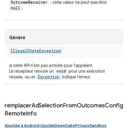
Outcome
Receiver
: cette valeur ne peut pas être
null
.
Génère
Illegal
State
Exception
si cette API n'est pas activée pour l'appelant
void
Le récepteur renvoie un
pour une exécution
Exception
réussie, ou un
indique l'erreur.
remplacer
Ad
Selection
From
Outcomes
Config
Remote
Info
Ajoutée à Android UpsideDownCakePrivacySandbox