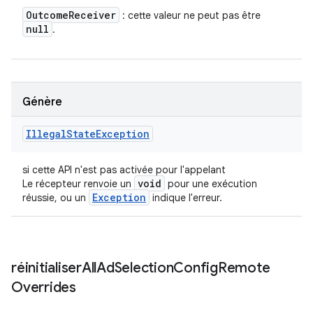
Outcome
Receiver
: cette valeur ne peut pas être
null
.
Génère
Illegal
State
Exception
si cette API n'est pas activée pour l'appelant
void
Le récepteur renvoie un
pour une exécution
Exception
réussie, ou un
indique l'erreur.
réinitialiser
All
Ad
Selection
Config
Remote
Overrides