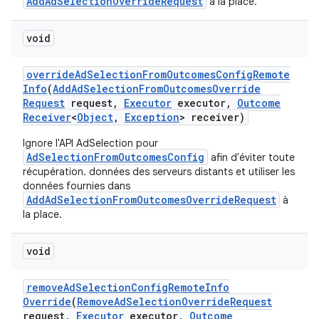
AddAdSelectionOverrideRequest
à la place.
void
override
Ad
Selection
From
Outcomes
Config
Remote
Info
(
Add
Ad
Selection
From
Outcomes
Override
Request
request
,
Executor
executor
,
Outcome
Receiver
<
Object
,
Exception
> receiver)
Ignore l'API AdSelection pour
AdSelectionFromOutcomesConfig
afin d'éviter toute
récupération. données des serveurs distants et utiliser les
données fournies dans
AddAdSelectionFromOutcomesOverrideRequest
à
la place.
void
remove
Ad
Selection
Config
Remote
Info
Override
(
Remove
Ad
Selection
Override
Request
request
,
Executor
executor
,
Outcome