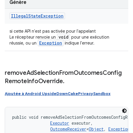
Génère
Illegal
State
Exception
si cette API n'est pas activée pour l'appelant
void
Le récepteur renvoie un
pour une exécution
Exception
réussie, ou un
indique l'erreur.
remove
Ad
Selection
From
Outcomes
Config
Remote
Info
Override
.
Ajoutée à Android UpsideDownCakePrivacySandbox
public void removeAdSelectionFromOutcomesConfigRem
Executor
 executor, 

OutcomeReceiver
<
Object
, 
Exception
>