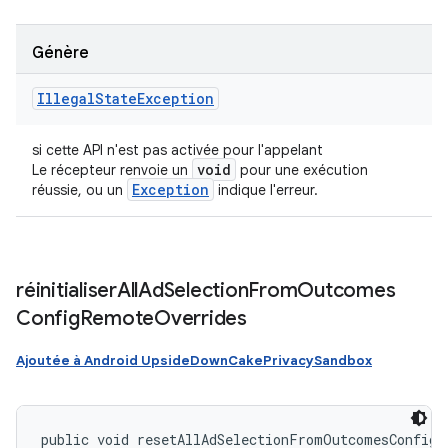
Génère
Illegal
State
Exception
si cette API n'est pas activée pour l'appelant
void
Le récepteur renvoie un
pour une exécution
Exception
réussie, ou un
indique l'erreur.
réinitialiser
All
Ad
Selection
From
Outcomes
Config
Remote
Overrides
Ajoutée à Android UpsideDownCakePrivacySandbox
public void resetAllAdSelectionFromOutcomesConfigR