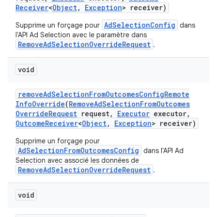
Receiver
<
Object
,
Exception
> receiver)
AdSelectionConfig
Supprime un forçage pour
dans
l'API Ad Selection avec le paramètre dans
RemoveAdSelectionOverrideRequest
.
void
remove
Ad
Selection
From
Outcomes
Config
Remote
Info
Override
(
Remove
Ad
Selection
From
Outcomes
Override
Request
request
,
Executor
executor
,
Outcome
Receiver
<
Object
,
Exception
> receiver)
Supprime un forçage pour
AdSelectionFromOutcomesConfig
dans l'API Ad
Selection avec associé les données de
RemoveAdSelectionOverrideRequest
.
void