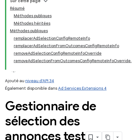
Sur cette page
Résumé
Méthodes publiques
Méthodes héritées
Méthodes publiques
remplacerAdSelectionConfigRemoteInfo
remplacerAdSelectionFromOutcomesConfigRemoteInfo
removeAdSelectionConfigRemoteInfoOverride
removeAdSelectionFromOutcomesConfigRemoteInfoOverride.
Ajouté au
niveau d'API 34
Également disponible dans
Ad Services Extensions 4
Gestionnaire de
sélection des
annonces test