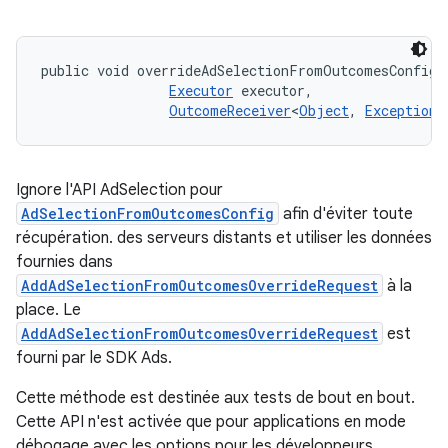
public void overrideAdSelectionFromOutcomesConfigR
Executor
 executor, 

OutcomeReceiver
<
Object
, 
Exception
>
Ignore l'API AdSelection pour
AdSelectionFromOutcomesConfig
afin d'éviter toute
récupération. des serveurs distants et utiliser les données
fournies dans
AddAdSelectionFromOutcomesOverrideRequest
à la
place. Le
AddAdSelectionFromOutcomesOverrideRequest
est
fourni par le SDK Ads.
Cette méthode est destinée aux tests de bout en bout.
Cette API n'est activée que pour applications en mode
débogage avec les options pour les développeurs