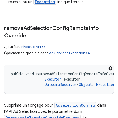
Exception
réussie, ou un
indique l'erreur.
remove
Ad
Selection
Config
Remote
Info
Override
Ajouté au
niveau d'API 34
Également disponible dans
Ad Services Extensions 4
public void removeAdSelectionConfigRemoteInfoOverr
Executor
 executor, 

OutcomeReceiver
<
Object
, 
Exception
>
Supprime un forçage pour
AdSelectionConfig
dans
l'API Ad Selection avec le paramètre dans
RemoveAdSelectionOverrideRequest