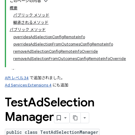
このページの内容
概要
パブリック メソッド
継承されるメソッド
パブリック メソッド
overridesAdSelectionConfigRemoteInfo
overridesAdSelectionFromOutcomesConfigRemoteInfo
removeAdSelectionConfigRemoteInfoOverride
removeAdSelectionFromOutcomesConfigRemoteInfoOverride
API レベル 34
で追加されました。
Ad Services Extensions 4
にも追加
Test
Ad
Selection
Manager
public class TestAdSelectionManager