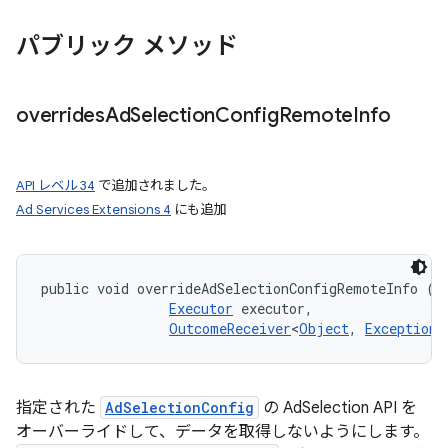
パブリック メソッド
overrides
Ad
Selection
Config
Remote
Info
API レベル 34
で追加されました。
Ad Services Extensions 4
にも追加
public void overrideAdSelectionConfigRemoteInfo (
A
Executor
 executor, 

OutcomeReceiver
<
Object
, 
Exception
>
指定された
AdSelectionConfig
の AdSelection API を
オーバーライドして、データを取得しないようにします。