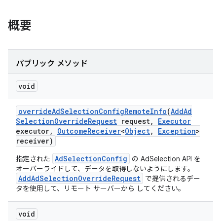
概要
ation
パブリック メソッド
void
override
Ad
Selection
Config
Remote
Info
(
Add
Ad
Selection
Override
Request
request
,
Executor
executor
,
Outcome
Receiver
<
Object
,
Exception
>
receiver)
AdSelectionConfig
指定された
の AdSelection API を
オーバーライドして、データを取得しないようにします。
AddAdSelectionOverrideRequest
で提供されるデー
タを使用して、リモート サーバーから してください。
void