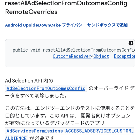
reset
All
Ad
Selection
From
Outcomes
Config
Remote
Overrides
Android UpsideDownCake プライバシー サンドボックスで追加
public void resetAllAdSelectionFromOutcomesConfigR
OutcomeReceiver
<
Object
, 
Exception
>
Ad Selection API 内の
AdSelectionFromOutcomesConfig
のオーバーライド デ
ータをすべて削除しました。
この方法は、エンドツーエンドのテストに使用することを
目的としています。この API は、 開発者向けオプション
が有効になっているデバッグモードのアプリ
AdServicesPermissions.ACCESS_ADSERVICES_CUSTOM_
AUDIENCE
が必要です