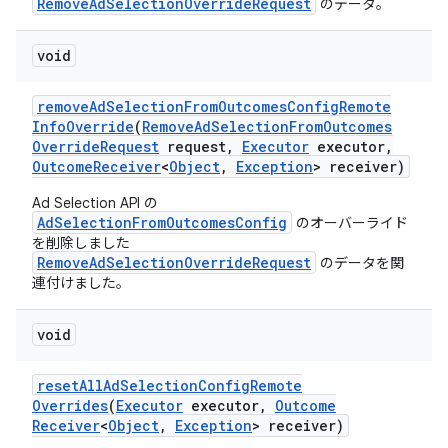
RemoveAdSelectionOverrideRequest
のデータ。
void
remove
Ad
Selection
From
Outcomes
Config
Remote
Info
Override
(
Remove
Ad
Selection
From
Outcomes
Override
Request
request
,
Executor
executor
,
Outcome
Receiver
<
Object
,
Exception
> receiver)
Ad Selection API の
AdSelectionFromOutcomesConfig
のオーバーライド
を削除しました
RemoveAdSelectionOverrideRequest
のデータを関
連付けました。
void
reset
All
Ad
Selection
Config
Remote
Overrides
(
Executor
executor
,
Outcome
Receiver
<
Object
,
Exception
> receiver)