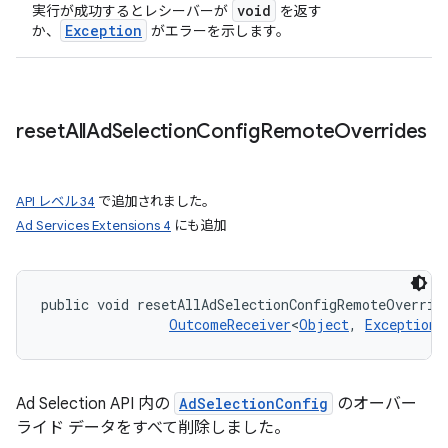
void
実行が成功するとレシーバーが
を返す
Exception
か、
がエラーを示します。
reset
All
Ad
Selection
Config
Remote
Overrides
API レベル 34
で追加されました。
Ad Services Extensions 4
にも追加
public void resetAllAdSelectionConfigRemoteOverrid
OutcomeReceiver
<
Object
, 
Exception
>
Ad Selection API 内の
AdSelectionConfig
のオーバー
ライド データをすべて削除しました。