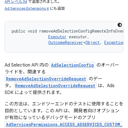
API レベル 34
で追加されました。
Ad Services Extensions 4
にも追加
public void removeAdSelectionConfigRemoteInfoOverr
Executor
 executor, 

OutcomeReceiver
<
Object
, 
Exception
>
Ad Selection API 内の
AdSelectionConfig
のオーバー
ライドを、関連する
RemoveAdSelectionOverrideRequest
のデー
タ。
RemoveAdSelectionOverrideRequest
は、Ads
SDK によって提供されます。
この方法は、エンドツーエンドのテストに使用することを
目的としています。この API は、 開発者向けオプション
が有効になっているデバッグモードのアプリ
AdServicesPermissions.ACCESS_ADSERVICES_CUSTOM_