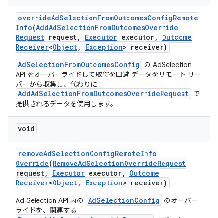
override
Ad
Selection
From
Outcomes
Config
Remote
Info
(
Add
Ad
Selection
From
Outcomes
Override
Request
request
,
Executor
executor
,
Outcome
Receiver
<
Object
,
Exception
> receiver)
AdSelectionFromOutcomesConfig
の AdSelection
API をオーバーライドして取得を回避 データをリモート サー
バーから収集し、代わりに
AddAdSelectionFromOutcomesOverrideRequest
で
提供されるデータを使用します。
void
remove
Ad
Selection
Config
Remote
Info
Override
(
Remove
Ad
Selection
Override
Request
request
,
Executor
executor
,
Outcome
Receiver
<
Object
,
Exception
> receiver)
AdSelectionConfig
Ad Selection API 内の
のオーバー
ライドを、関連する