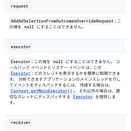
request
Add
Ad
Selection
From
Outcomes
Override
Request
: こ
null
の値を
にすることはできません。
executor
Executor
null
: この値を
にすることはできません。 コ
ールバック イベントとリスナー イベントは、この
Executor
: どのスレッドを表示するかを簡単に制御できま
す。 分析できますアプリケーションのメインスレッドを介し
てイベントをディスパッチするには、 作成する場合は、
Context
.
get
Main
Executor(
)
。 それ以外の場合は、適
Executor
切なスレッドにディスパッチする
を提供しま
す。
receiver