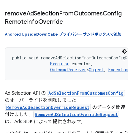
remove
Ad
Selection
From
Outcomes
Config
Remote
Info
Override
Android UpsideDownCake プライバシー サンドボックスで追加
public void removeAdSelectionFromOutcomesConfigRem
Executor
 executor, 

OutcomeReceiver
<
Object
, 
Exception
>
Ad Selection API の
AdSelectionFromOutcomesConfig
のオーバーライドを削除しました
RemoveAdSelectionOverrideRequest
のデータを関連
付けました。
RemoveAdSelectionOverrideRequest
は、Ads SDK によって提供されます。