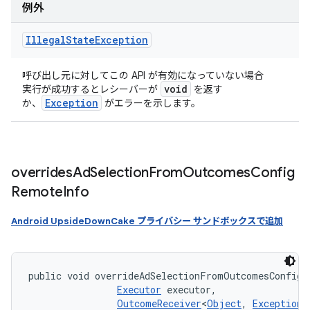
例外
Illegal
State
Exception
呼び出し元に対してこの API が有効になっていない場合
void
実行が成功するとレシーバーが
を返す
Exception
か、
がエラーを示します。
overrides
Ad
Selection
From
Outcomes
Config
Remote
Info
Android UpsideDownCake プライバシー サンドボックスで追加
public void overrideAdSelectionFromOutcomesConfigR
Executor
 executor, 

OutcomeReceiver
<
Object
, 
Exception
>