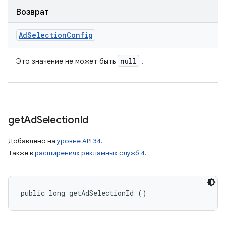
Возврат
Ad
Selection
Config
null
Это значение не может быть
.
get
Ad
Selection
Id
Добавлено на
уровне API 34.
Также в
расширениях рекламных служб 4.
public long getAdSelectionId ()