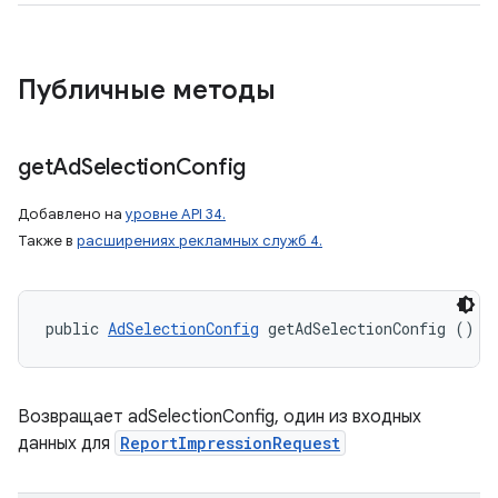
Публичные методы
get
Ad
Selection
Config
Добавлено на
уровне API 34.
Также в
расширениях рекламных служб 4.
public 
AdSelectionConfig
 getAdSelectionConfig ()
Возвращает adSelectionConfig, один из входных
данных для
ReportImpressionRequest