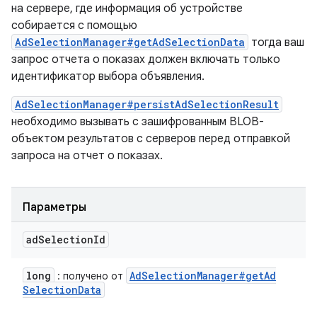
на сервере, где информация об устройстве
собирается с помощью
AdSelectionManager#getAdSelectionData
тогда ваш
запрос отчета о показах должен включать только
идентификатор выбора объявления.
AdSelectionManager#persistAdSelectionResult
необходимо вызывать с зашифрованным BLOB-
объектом результатов с серверов перед отправкой
запроса на отчет о показах.
Параметры
ad
Selection
Id
long
Ad
Selection
Manager#get
Ad
: получено от
Selection
Data