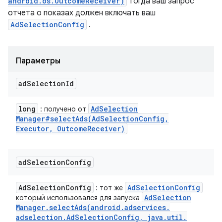
android.os.OutcomeReceiver)
тогда ваш запрос
отчета о показах должен включать ваш
AdSelectionConfig
.
Параметры
ad
Selection
Id
long
Ad
Selection
: получено от
Manager#
selectAds(
Ad
Selection
Config
,
Executor
,
Outcome
Receiver)
ad
Selection
Config
Ad
Selection
Config
Ad
Selection
Config
: тот же
Ad
Selection
который использовался для запуска
Manager
.
selectAds(
android
.
adservices
.
adselection
.
Ad
Selection
Config
,
java
.
util
.