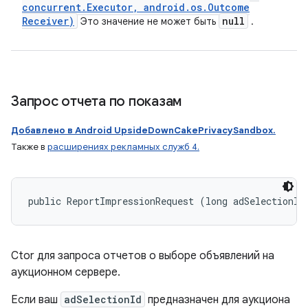
concurrent
.
Executor
,
android
.
os
.
Outcome
Receiver)
null
Это значение не может быть
.
Запрос отчета по показам
Добавлено в Android UpsideDownCakePrivacySandbox.
Также в
расширениях рекламных служб 4.
public ReportImpressionRequest (long adSelectionId
Ctor для запроса отчетов о выборе объявлений на
аукционном сервере.
Если ваш
adSelectionId
предназначен для аукциона