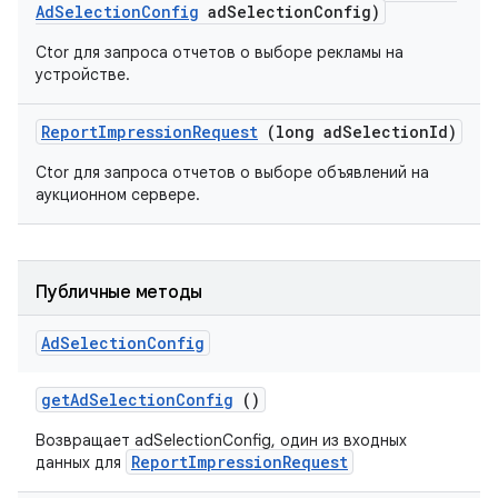
Ad
Selection
Config
ad
Selection
Config)
Ctor для запроса отчетов о выборе рекламы на
ation
устройстве.
Report
Impression
Request
(long ad
Selection
Id)
Ctor для запроса отчетов о выборе объявлений на
аукционном сервере.
Публичные методы
Ad
Selection
Config
get
Ad
Selection
Config
()
Возвращает adSelectionConfig, один из входных
ReportImpressionRequest
данных для