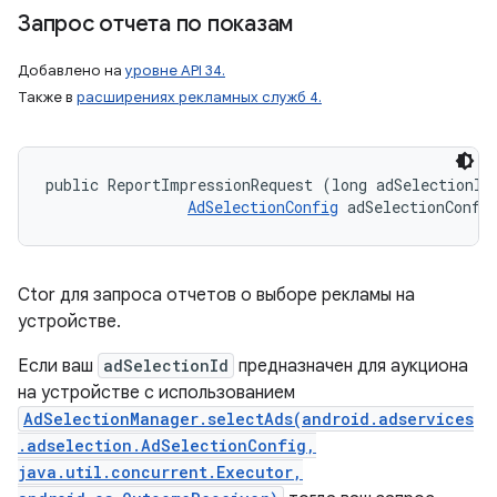
Запрос отчета по показам
Добавлено на
уровне API 34.
Также в
расширениях рекламных служб 4.
public ReportImpressionRequest (long adSelectionId,
AdSelectionConfig
 adSelectionConfi
Ctor для запроса отчетов о выборе рекламы на
устройстве.
Если ваш
adSelectionId
предназначен для аукциона
на устройстве с использованием
AdSelectionManager.selectAds(android.adservices
.adselection.AdSelectionConfig,
java.util.concurrent.Executor,