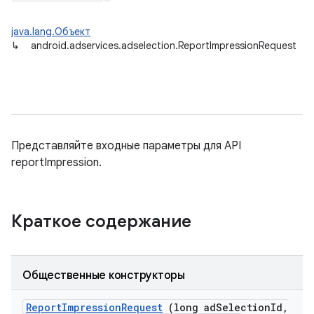
java.lang.Объект
↳
android.adservices.adselection.ReportImpressionRequest
Представляйте входные параметры для API
reportImpression.
Краткое содержание
Общественные конструкторы
Report
Impression
Request
(long ad
Selection
Id
,