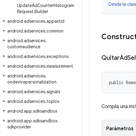
Desde la cla
Update
Ad
Counter
Histogram
Request
.
Builder
android
.
adservices
.
appsetid
android
.
adservices
.
common
Construct
android
.
adservices
.
customaudience
android
.
adservices
.
exceptions
Quitar
Ad
Se
android
.
adservices
.
measurement
android
.
adservices
.
ondevicepersonalization
public Remo
android
.
adservices
.
signals
android
.
adservices
.
topics
Compila una ins
android
.
app
.
sdksandbox
android
.
app
.
sdksandbox
.
sdkprovider
Parámetros