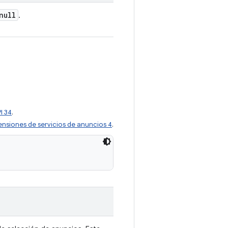
null
.
I 34
.
ensiones de servicios de anuncios 4
.