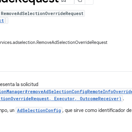
 RemoveAdSelectionOverrideRequest
ct
rvices.adselection.RemoveAdSelectionOverrideRequest
senta la solicitud
ionManager#removeAdSelectionConfigRemoteInfoOverrid
tionOverrideRequest, Executor, OutcomeReceiver)
.
mpo, un
AdSelectionConfig
, que sirve como identificador de 