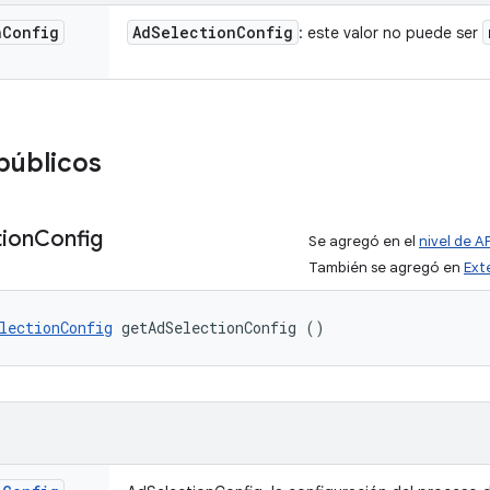
n
Config
Ad
Selection
Config
: este valor no puede ser
públicos
tion
Config
Se agregó en el
nivel de AP
También se agregó en
Ext
lectionConfig
 getAdSelectionConfig ()