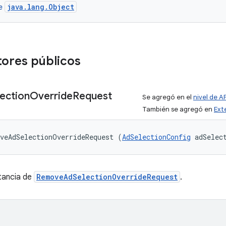
java.lang.Object
se
ores públicos
lection
Override
Request
Se agregó en el
nivel de AP
También se agregó en
Ext
veAdSelectionOverrideRequest (
AdSelectionConfig
 adSelec
tancia de
RemoveAdSelectionOverrideRequest
.