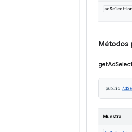
ad
Selectio
Métodos 
get
Ad
Selec
public 
AdSe
Muestra