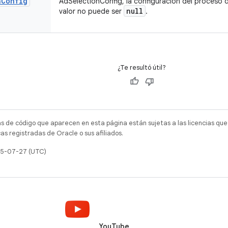
n
Config
AdSelectionConfig, la configuración del proceso 
null
valor no puede ser
.
¿Te resultó útil?
as de código que aparecen en esta página están sujetas a las licencias que
s registradas de Oracle o sus afiliados.
025-07-27 (UTC)
YouTube