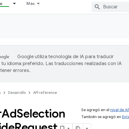
lo
Más
Google utiliza tecnología de IA para traducir
 tu idioma preferido. Las traducciones realizadas con IA
ener errores.
s
Desarrollo
API reference
r
Ad
Selection
Se agregó en el
nivel de AP
También se agregó en
Ext
ide
Request