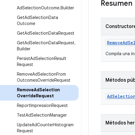
Resumen
Ad
Selection
Outcome
.
Builder
Get
Ad
Selection
Data
Outcome
Constructore
Get
Ad
Selection
Data
Request
Remove
Ad
Se
Get
Ad
Selection
Data
Request
.
Builder
Compila una i
Persist
Ad
Selection
Result
Request
Remove
Ad
Selection
From
Métodos púb
Outcomes
Override
Request
Remove
Ad
Selection
Override
Request
Ad
Selectio
Report
Impression
Request
Test
Ad
Selection
Manager
Métodos he
Update
Ad
Counter
Histogram
Request