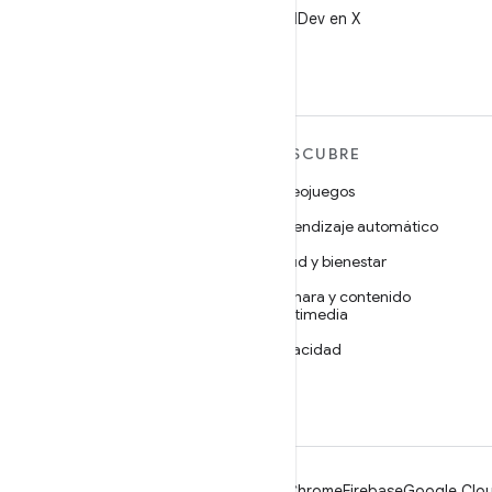
Sigue a @AndroidDev en X
MÁS ANDROID
DESCUBRE
Android
Videojuegos
Android para empresas
Aprendizaje automático
Seguridad
Salud y bienestar
Código abierto
Cámara y contenido
multimedia
Noticias
Privacidad
Blog
5G
Podcasts
Android
Chrome
Firebase
Google Clou