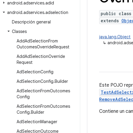
android
.
adservices
.
adid
android
.
adservices
.
adselection
public class
extends
Obje
Descripción general
Classes
java.lang.Object
Add
Ad
Selection
From
↳
android.adse
Outcomes
Override
Request
Add
Ad
Selection
Override
Request
Ad
Selection
Config
Ad
Selection
Config
.
Builder
Este POJO repre
Ad
Selection
From
Outcomes
TestAdSelect
Config
RemoveAdSelec
Ad
Selection
From
Outcomes
Contiene un ca
Config
.
Builder
Ad
Selection
Manager
Ad
Selection
Outcome