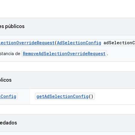
s públicos
lection
Override
Request
(
Ad
Selection
Config
ad
Selection
C
RemoveAdSelectionOverrideRequest
nstancia de
.
licos
n
Config
get
Ad
Selection
Config
()
redados