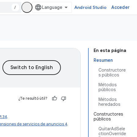
/
Android Studio
Acceder
En esta página
Resumen
Constructore
s públicos
Métodos
públicos
¿Te resultó útil?
Métodos
heredados
Constructores
I 34
.
públicos
ensiones de servicios de anuncios 4
.
QuitarAdSele
ctionOverride