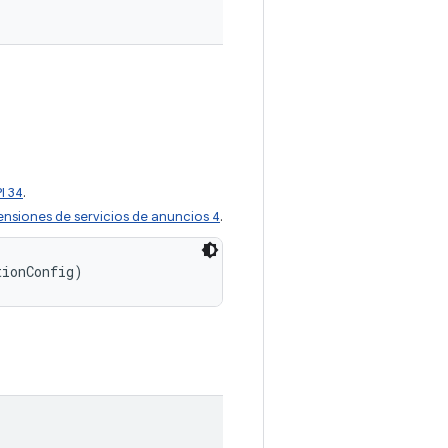
I 34
.
ensiones de servicios de anuncios 4
.
tionConfig)