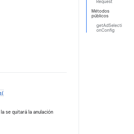
Request
Métodos
públicos
getAdSelecti
onConfig
e(
la se quitará la anulación