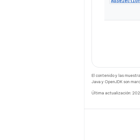
Ad
Selectio
El contenido y las muestr
Java y OpenJDK son marca
Última actualización: 2
X