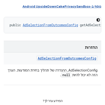
נוסף ב-Android UpsideDownCakePrivacySandbox
public 
AdSelectionFromOutcomesConfig
 getAdSelectio
החזרות
Ad
Selection
From
Outcomes
Config
AdSelectionConfig, ההגדרה של תהליך בחירת המודעות. הערך
null
הזה לא יכול להיות
.
המידע עזר לך?