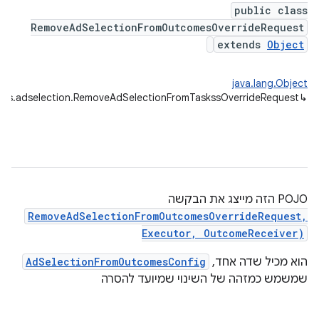
public class
RemoveAdSelectionFromOutcomesOverrideRequest
extends
Object
java.lang.Object
ices.adselection.RemoveAdSelectionFromTaskssOverrideRequest
↳
POJO הזה מייצג את הבקשה
RemoveAdSelectionFromOutcomesOverrideRequest,
Executor, OutcomeReceiver)
הוא מכיל שדה אחד,
AdSelectionFromOutcomesConfig
שמשמש כמזהה של השינוי שמיועד להסרה