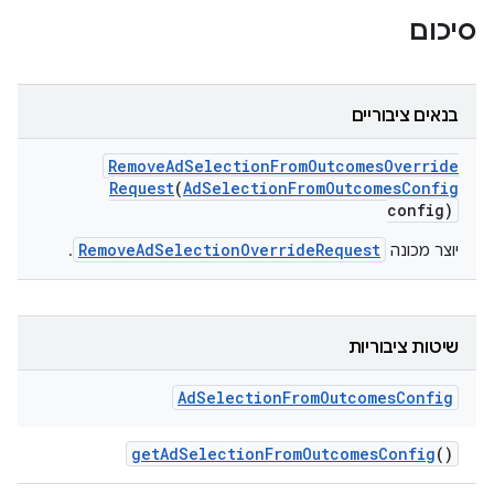
סיכום
בנאים ציבוריים
Remove
Ad
Selection
From
Outcomes
Override
Request
(
Ad
Selection
From
Outcomes
Config
config)
RemoveAdSelectionOverrideRequest
יוצר מכונה
.
שיטות ציבוריות
Ad
Selection
From
Outcomes
Config
get
Ad
Selection
From
Outcomes
Config
()