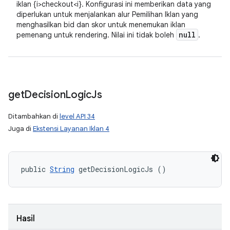
iklan {i>checkout<i}. Konfigurasi ini memberikan data yang
diperlukan untuk menjalankan alur Pemilihan Iklan yang
menghasilkan bid dan skor untuk menemukan iklan
null
pemenang untuk rendering. Nilai ini tidak boleh
.
get
Decision
Logic
Js
Ditambahkan di
level API 34
Juga di
Ekstensi Layanan Iklan 4
public 
String
 getDecisionLogicJs ()
Hasil