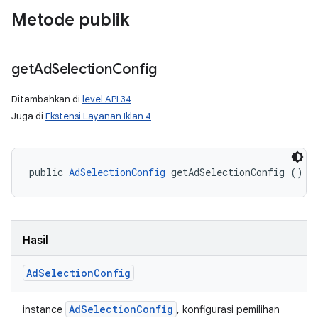
Metode publik
get
Ad
Selection
Config
Ditambahkan di
level API 34
Juga di
Ekstensi Layanan Iklan 4
public 
AdSelectionConfig
 getAdSelectionConfig ()
Hasil
Ad
Selection
Config
Ad
Selection
Config
instance
, konfigurasi pemilihan