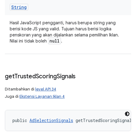
String
Hasil JavaScript pengganti, harus berupa string yang
berisi kode JS yang valid. Tujuan harus berisi logika
penskoran yang akan dijalankan selama pemilihan Iklan.
null
Nilai ini tidak boleh
.
get
Trusted
Scoring
Signals
Ditambahkan di
level API 34
Juga di
Ekstensi Layanan Iklan 4
public 
AdSelectionSignals
 getTrustedScoringSignals