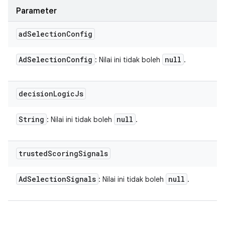
Parameter
ad
Selection
Config
Ad
Selection
Config
null
: Nilai ini tidak boleh
.
decision
Logic
Js
String
null
: Nilai ini tidak boleh
.
trusted
Scoring
Signals
Ad
Selection
Signals
null
: Nilai ini tidak boleh
.