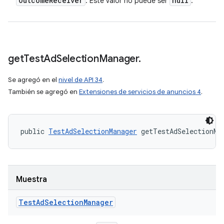
Outcome
Receiver
null
: Este valor no puede ser
.
get
Test
Ad
Selection
Manager
.
Se agregó en el
nivel de API 34
.
También se agregó en
Extensiones de servicios de anuncios 4
.
public 
TestAdSelectionManager
 getTestAdSelectionMa
Muestra
Test
Ad
Selection
Manager