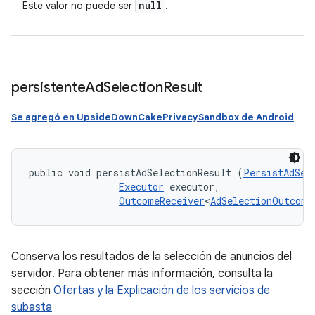
null
Este valor no puede ser
.
persistente
Ad
Selection
Result
Se agregó en UpsideDownCakePrivacySandbox de Android
public void persistAdSelectionResult (
PersistAdSel
Executor
 executor, 

OutcomeReceiver
<
AdSelectionOutcome
Conserva los resultados de la selección de anuncios del
servidor. Para obtener más información, consulta la
sección
Ofertas y la Explicación de los servicios de
subasta