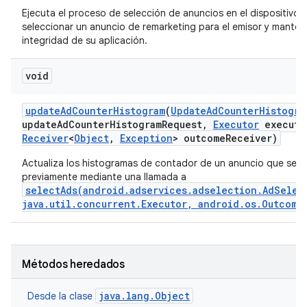
Ejecuta el proceso de selección de anuncios en el dispositivo 
seleccionar un anuncio de remarketing para el emisor y mantene
integridad de su aplicación.
void
update
Ad
Counter
Histogram
(
Update
Ad
Counter
Histogra
update
Ad
Counter
Histogram
Request
,
Executor
executo
Receiver
<
Object
,
Exception
> outcome
Receiver)
Actualiza los histogramas de contador de un anuncio que se s
previamente mediante una llamada a
selectAds(android.adservices.adselection.AdSelec
java.util.concurrent.Executor, android.os.Outcome
Métodos heredados
java.lang.Object
Desde la clase