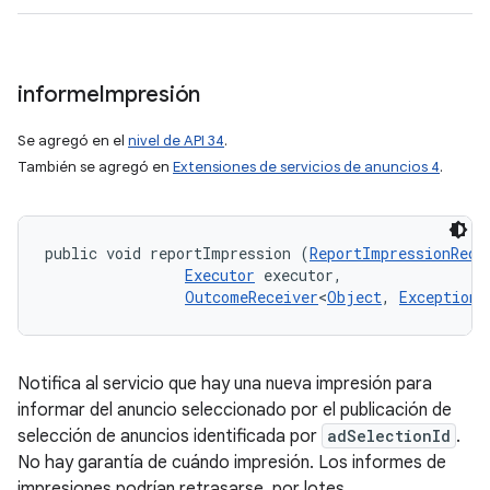
informe
Impresión
Se agregó en el
nivel de API 34
.
También se agregó en
Extensiones de servicios de anuncios 4
.
public void reportImpression (
ReportImpressionRequ
Executor
 executor, 

OutcomeReceiver
<
Object
, 
Exception
>
Notifica al servicio que hay una nueva impresión para
informar del anuncio seleccionado por el publicación de
selección de anuncios identificada por
adSelectionId
.
No hay garantía de cuándo impresión. Los informes de
impresiones podrían retrasarse, por lotes.