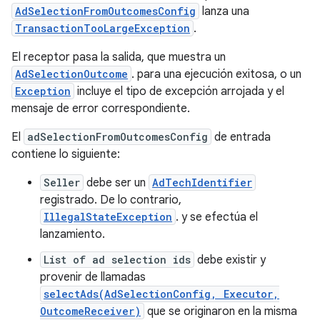
AdSelectionFromOutcomesConfig
lanza una
TransactionTooLargeException
.
El receptor pasa la salida, que muestra un
AdSelectionOutcome
. para una ejecución exitosa, o un
Exception
incluye el tipo de excepción arrojada y el
mensaje de error correspondiente.
El
adSelectionFromOutcomesConfig
de entrada
contiene lo siguiente:
Seller
debe ser un
AdTechIdentifier
registrado. De lo contrario,
IllegalStateException
. y se efectúa el
lanzamiento.
List of ad selection ids
debe existir y
provenir de llamadas
selectAds(AdSelectionConfig, Executor,
OutcomeReceiver)
que se originaron en la misma