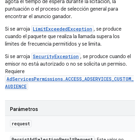
agota el tiempo de espera durante la licitación, la
puntuación o el proceso de selección general para
encontrar el anuncio ganador.
Si se arroja
LimitExceededException
, se produce
cuando el paquete que realiza la llamada supera los
límites de frecuencia permitidos y se limita.
Si se arroja
SecurityException
, se produce cuando el
emisor no está autorizado o no se solicita un permiso.
Requiere
AdServicesPermissions.ACCESS_ADSERVICES_CUSTOM_
AUDIENCE
Parámetros
request
Persist
Ad
Selection
Result
Request
: Este valor no