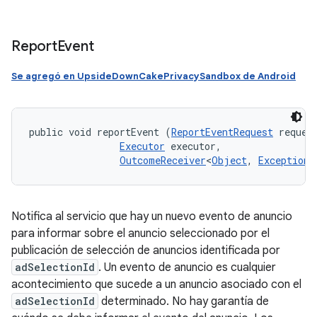
Report
Event
Se agregó en UpsideDownCakePrivacySandbox de Android
public void reportEvent (
ReportEventRequest
 request
Executor
 executor, 

OutcomeReceiver
<
Object
, 
Exception
>
Notifica al servicio que hay un nuevo evento de anuncio
para informar sobre el anuncio seleccionado por el
publicación de selección de anuncios identificada por
adSelectionId
. Un evento de anuncio es cualquier
acontecimiento que sucede a un anuncio asociado con el
adSelectionId
determinado. No hay garantía de