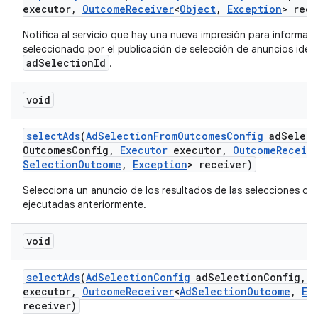
executor
,
Outcome
Receiver
<
Object
,
Exception
> rece
Notifica al servicio que hay una nueva impresión para informar 
seleccionado por el publicación de selección de anuncios iden
adSelectionId
.
void
select
Ads
(
Ad
Selection
From
Outcomes
Config
ad
Select
Outcomes
Config
,
Executor
executor
,
Outcome
Receiv
Selection
Outcome
,
Exception
> receiver)
Selecciona un anuncio de los resultados de las selecciones de
ejecutadas anteriormente.
void
select
Ads
(
Ad
Selection
Config
ad
Selection
Config
,
E
executor
,
Outcome
Receiver
<
Ad
Selection
Outcome
,
Ex
receiver)