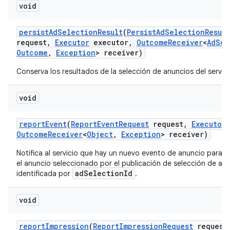
void
persist
Ad
Selection
Result
(
Persist
Ad
Selection
Result
request
,
Executor
executor
,
Outcome
Receiver
<
Ad
Sel
Outcome
,
Exception
> receiver)
Conserva los resultados de la selección de anuncios del servido
void
report
Event
(
Report
Event
Request
request
,
Executor
Outcome
Receiver
<
Object
,
Exception
> receiver)
Notifica al servicio que hay un nuevo evento de anuncio para i
el anuncio seleccionado por el publicación de selección de an
adSelectionId
identificada por
.
void
report
Impression
(
Report
Impression
Request
request