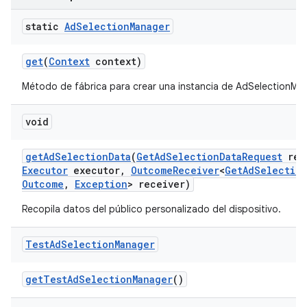
static
Ad
Selection
Manager
ation
get
(
Context
context)
Método de fábrica para crear una instancia de AdSelectionMa
void
get
Ad
Selection
Data
(
Get
Ad
Selection
Data
Request
req
Executor
executor
,
Outcome
Receiver
<
Get
Ad
Selectio
Outcome
,
Exception
> receiver)
Recopila datos del público personalizado del dispositivo.
Test
Ad
Selection
Manager
get
Test
Ad
Selection
Manager
()