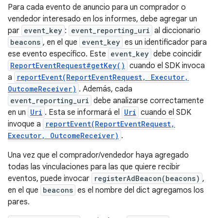
Para cada evento de anuncio para un comprador o
vendedor interesado en los informes, debe agregar un
par
event_key
:
event_reporting_uri
al diccionario
beacons
, en el que
event_key
es un identificador para
ese evento específico. Este
event_key
debe coincidir
ReportEventRequest#getKey()
cuando el SDK invoca
a
reportEvent(ReportEventRequest, Executor,
OutcomeReceiver)
. Además, cada
event_reporting_uri
debe analizarse correctamente
en un
Uri
. Esta se informará el
Uri
cuando el SDK
invoque a
reportEvent(ReportEventRequest,
Executor, OutcomeReceiver)
.
Una vez que el comprador/vendedor haya agregado
todas las vinculaciones para las que quiere recibir
eventos, puede invocar
registerAdBeacon(beacons)
,
en el que
beacons
es el nombre del dict agregamos los
pares.