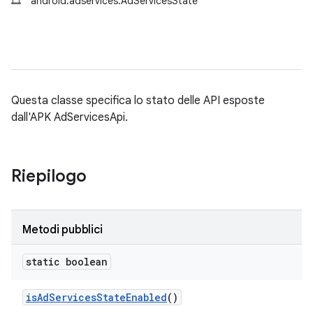
🎞
android.adservices.AdServicesState
Questa classe specifica lo stato delle API esposte
dall'APK AdServicesApi.
Riepilogo
Metodi pubblici
static boolean
is
Ad
Services
State
Enabled
()