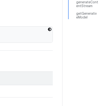
generateCont
entStream
getGenerativ
eModel