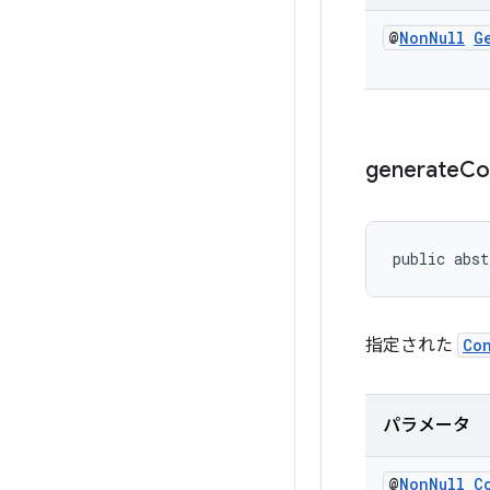
@
Non
Null
G
generate
Co
public abst
指定された
Co
パラメータ
@
Non
Null
C