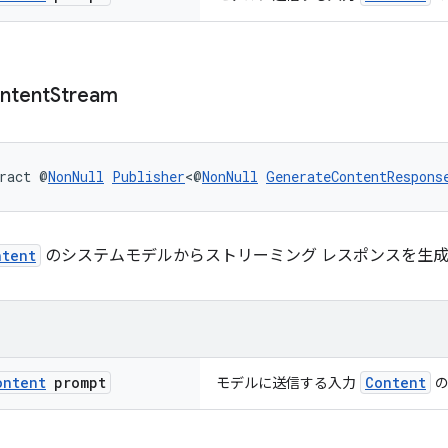
ntent
Stream
ract @
NonNull
Publisher
<@
NonNull
GenerateContentRespons
ntent
のシステムモデルからストリーミング レスポンスを生
ontent
prompt
Content
モデルに送信する入力
の