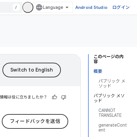
/
Android Studio
ログイン
このページの内
容
概要
パブリック メ
ソッド
パブリック メソ
情報は役に立ちましたか？
ッド
CANNOT
TRANSLATE
フィードバックを送信
generateCont
ent