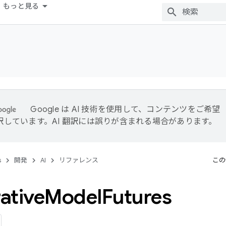
もっと見る
Google は AI 技術を使用して、コンテンツをご希望
訳しています。AI 翻訳には誤りが含まれる場合があります。
s
開発
AI
リファレンス
この
ative
Model
Futures