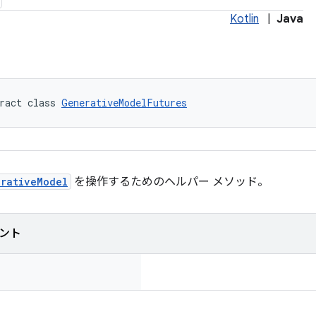
Kotlin
|
Java
ract class 
GenerativeModelFutures
rativeModel
を操作するためのヘルパー メソッド。
ント