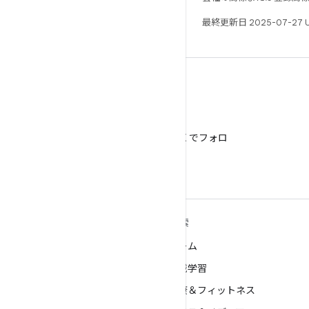
最終更新日 2025-07-27 
X
@AndroidDev を X でフォロ
ー
ANDROID の詳細
探索
Android
ゲーム
エンタープライズ向け Android
機械学習
セキュリティ
健康＆フィットネス