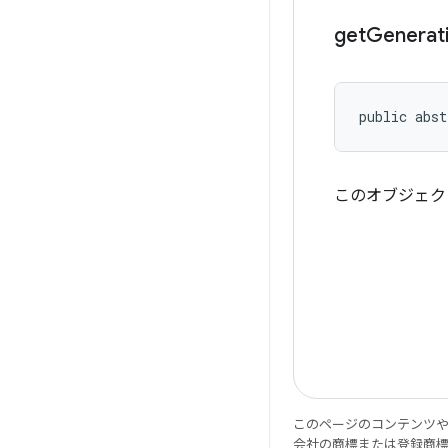
get
Generat
public abst
このオブジェク
このページのコンテンツ
会社の商標または登録商