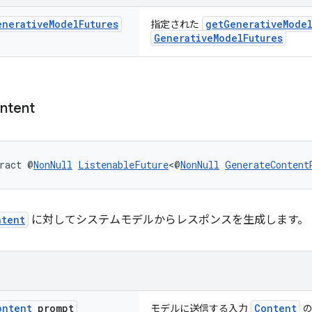
enerative
Model
Futures
getGenerativeMode
指定された
GenerativeModelFutures
ntent
ract @
NonNull
ListenableFuture
<@
NonNull
GenerateContent
ntent
に対してシステムモデルからレスポンスを生成します。
ontent
prompt
Content
モデルに送信する入力
の