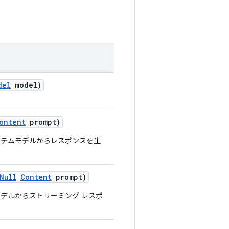
del
model)
ontent
prompt)
テムモデルからレスポンスを生
Null
Content
prompt)
デルからストリーミング レスポ