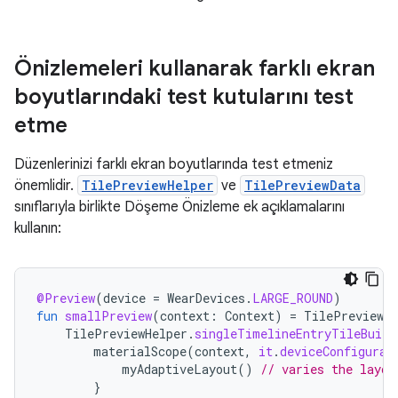
Önizlemeleri kullanarak farklı ekran
boyutlarındaki test kutularını test
etme
Düzenlerinizi farklı ekran boyutlarında test etmeniz
önemlidir.
TilePreviewHelper
ve
TilePreviewData
sınıflarıyla birlikte Döşeme Önizleme ek açıklamalarını
kullanın:
@Preview
(
device
=
WearDevices
.
LARGE_ROUND
)
fun
smallPreview
(
context
:
Context
)
=
TilePreviewDa
TilePreviewHelper
.
singleTimelineEntryTileBuild
materialScope
(
context
,
it
.
deviceConfigurat
myAdaptiveLayout
()
// varies the layou
}