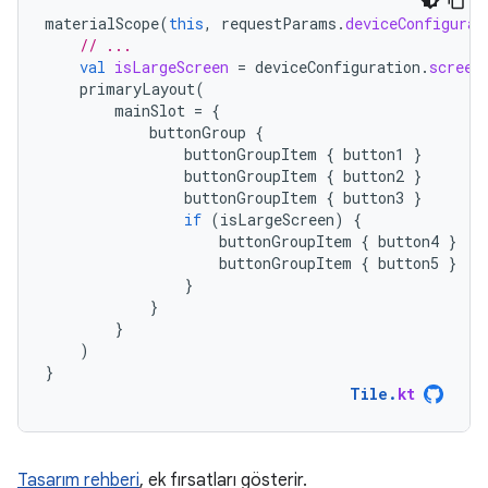
materialScope
(
this
,
requestParams
.
deviceConfigurat
// ...
val
isLargeScreen
=
deviceConfiguration
.
screen
primaryLayout
(
mainSlot
=
{
buttonGroup
{
buttonGroupItem
{
button1
}
buttonGroupItem
{
button2
}
buttonGroupItem
{
button3
}
if
(
isLargeScreen
)
{
buttonGroupItem
{
button4
}
buttonGroupItem
{
button5
}
}
}
}
)
}
Tile
.
kt
Tasarım rehberi
, ek fırsatları gösterir.