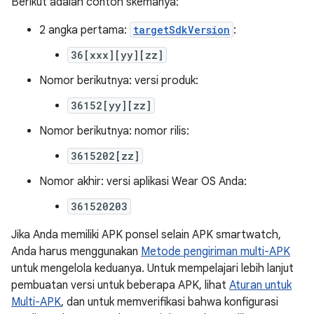
Berikut adalah contoh skemanya:
2 angka pertama:
targetSdkVersion
:
36[xxx][yy][zz]
Nomor berikutnya: versi produk:
36152[yy][zz]
Nomor berikutnya: nomor rilis:
3615202[zz]
Nomor akhir: versi aplikasi Wear OS Anda:
361520203
Jika Anda memiliki APK ponsel selain APK smartwatch,
Anda harus menggunakan
Metode pengiriman multi-APK
untuk mengelola keduanya. Untuk mempelajari lebih lanjut
pembuatan versi untuk beberapa APK, lihat
Aturan untuk
Multi-APK
, dan untuk memverifikasi bahwa konfigurasi