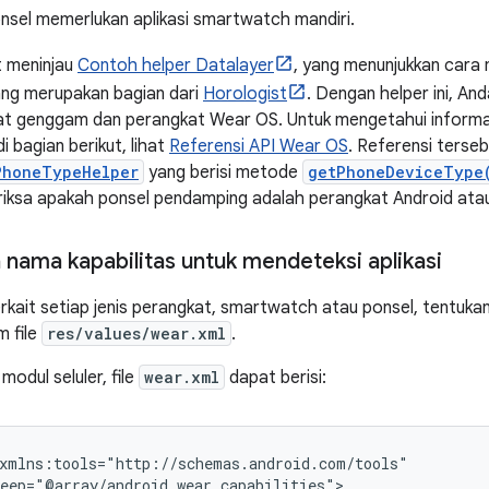
onsel memerlukan aplikasi smartwatch mandiri.
t meninjau
Contoh helper Datalayer
, yang menunjukkan car
ang merupakan bagian dari
Horologist
. Dengan helper ini, A
at genggam dan perangkat Wear OS. Untuk mengetahui informa
di bagian berikut, lihat
Referensi API Wear OS
. Referensi terse
PhoneTypeHelper
yang berisi metode
getPhoneDeviceType
ksa apakah ponsel pendamping adalah perangkat Android atau
nama kapabilitas untuk mendeteksi aplikasi
erkait setiap jenis perangkat, smartwatch atau ponsel, tentukan
m file
res/values/wear.xml
.
modul seluler, file
wear.xml
dapat berisi: