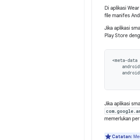
Di aplikasi Wear
file manifes An
Jika aplikasi s
Play Store deng
androi
Jika aplikasi sm
com.google.a
memerlukan pera
Catatan:
Mes