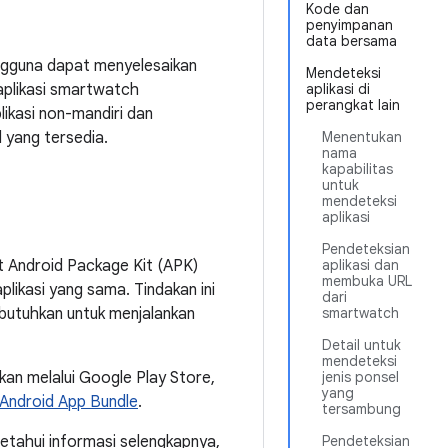
Kode dan
penyimpanan
data bersama
engguna dapat menyelesaikan
Mendeteksi
aplikasi smartwatch
aplikasi di
perangkat lain
ikasi non-mandiri dan
 yang tersedia.
Menentukan
nama
kapabilitas
untuk
mendeteksi
aplikasi
Pendeteksian
 Android Package Kit (APK)
aplikasi dan
membuka URL
plikasi yang sama. Tindakan ini
dari
utuhkan untuk menjalankan
smartwatch
Detail untuk
mendeteksi
kan melalui Google Play Store,
jenis ponsel
yang
Android App Bundle
.
tersambung
ngetahui informasi selengkapnya,
Pendeteksian