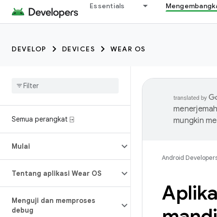
Essentials
Mengembangkan
DEVELOP
DEVICES
WEAR OS
menerjemahk
Semua perangkat ⍈
mungkin me
Mulai
Android Developer
Tentang aplikasi Wear OS
Aplik
Menguji dan memproses
mandi
debug