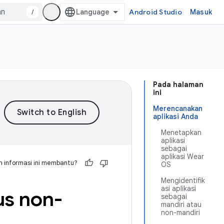
/
Android Studio
Masuk
Pada halaman
ini
Merencanakan
aplikasi Anda
Menetapkan
aplikasi
sebagai
aplikasi Wear
 informasi ini membantu?
OS
Mengidentifik
asi aplikasi
us non-
sebagai
mandiri atau
non-mandiri