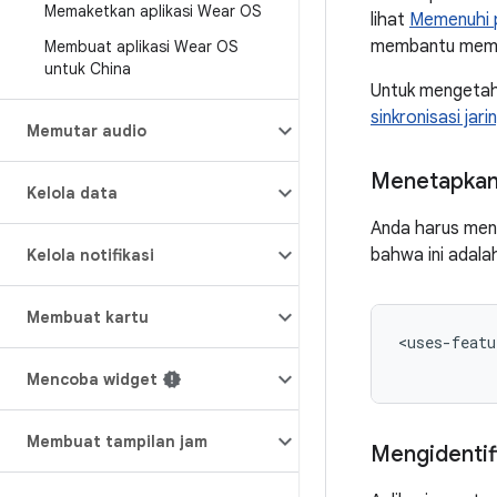
Memaketkan aplikasi Wear OS
lihat
Memenuhi p
membantu memast
Membuat aplikasi Wear OS
untuk China
Untuk mengetahu
sinkronisasi jar
Memutar audio
Menetapkan 
Kelola data
Anda harus men
bahwa ini adala
Kelola notifikasi
Membuat kartu
<uses-featu
Mencoba widget
Membuat tampilan jam
Mengidentifi