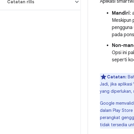
Aplikasi smartw
Catatan rilis
Mandiri
: 
Meskipun p
pengguna 
pada pons
Non-mand
Opsi ini p
seperti ko
Catatan:
Bah
Jadi, jika aplik
yang diperlukan,
Google memvalidas
dalam Play Store
perangkat gengga
tidak tersedia un