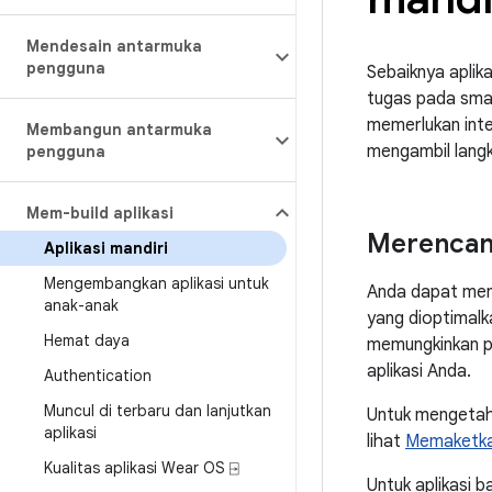
Mendesain antarmuka
pengguna
Sebaiknya aplik
tugas pada smar
memerlukan inte
Membangun antarmuka
mengambil langk
pengguna
Mem-build aplikasi
Merencan
Aplikasi mandiri
Mengembangkan aplikasi untuk
Anda dapat me
anak-anak
yang dioptimalk
Hemat daya
memungkinkan p
aplikasi Anda.
Authentication
Muncul di terbaru dan lanjutkan
Untuk mengetahu
aplikasi
lihat
Memaketkan
Kualitas aplikasi Wear OS ⍈
Untuk aplikasi b