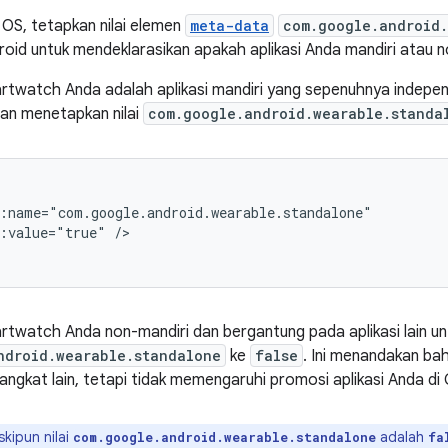
 OS, tetapkan nilai elemen
meta-data
com.google.android.
droid untuk mendeklarasikan apakah aplikasi Anda mandiri atau n
martwatch Anda adalah aplikasi mandiri yang sepenuhnya independ
an menetapkan nilai
com.google.android.wearable.standa
d:value="true"
/>
artwatch Anda non-mandiri dan bergantung pada aplikasi lain untuk
ndroid.wearable.standalone
ke
false
. Ini menandakan ba
ngkat lain, tetapi tidak memengaruhi promosi aplikasi Anda di
kipun nilai
adalah
com.google.android.wearable.standalone
fa