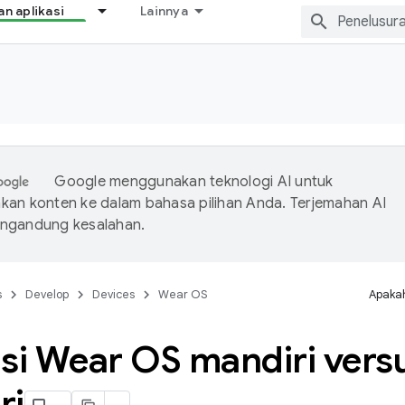
 aplikasi
Lainnya
Google menggunakan teknologi AI untuk
an konten ke dalam bahasa pilihan Anda. Terjemahan AI
ngandung kesalahan.
s
Develop
Devices
Wear OS
Apakah
asi Wear OS mandiri vers
ri