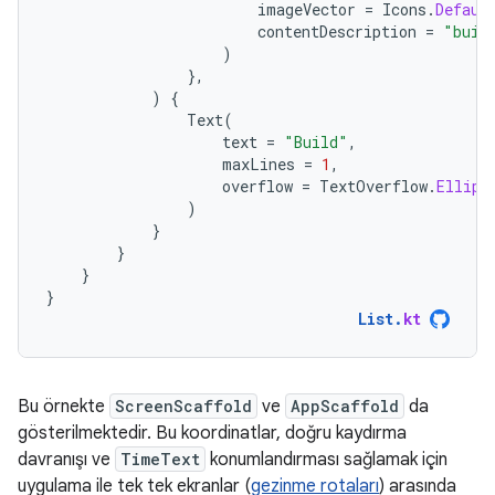
imageVector
=
Icons
.
Defaul
contentDescription
=
"buil
)
},
)
{
Text
(
text
=
"Build"
,
maxLines
=
1
,
overflow
=
TextOverflow
.
Ellips
)
}
}
}
}
List
.
kt
Bu örnekte
ScreenScaffold
ve
AppScaffold
da
gösterilmektedir. Bu koordinatlar, doğru kaydırma
davranışı ve
TimeText
konumlandırması sağlamak için
uygulama ile tek tek ekranlar (
gezinme rotaları
) arasında