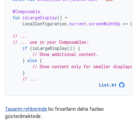
@Composable
fun
isLargeDisplay
()
=
LocalConfiguration
.
current
.
screenWidthDp
>
=
LA
// ...
// ... use in your Composables:
if
(
isLargeDisplay
())
{
// Show additional content.
}
else
{
// Show content only for smaller displays.
}
// ...
List.kt
Tasarım rehberinde
bu fırsatların daha fazlası
gösterilmektedir.