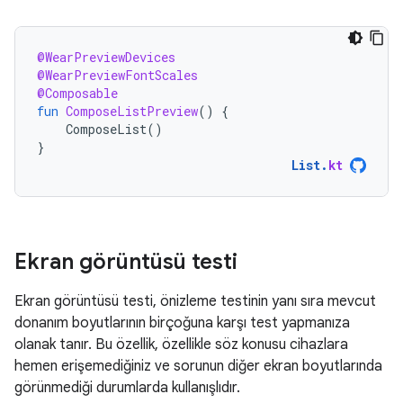
@WearPreviewDevices
@WearPreviewFontScales
@Composable
fun
ComposeListPreview
()
{
ComposeList
()
}
List
.
kt
Ekran görüntüsü testi
Ekran görüntüsü testi, önizleme testinin yanı sıra mevcut
donanım boyutlarının birçoğuna karşı test yapmanıza
olanak tanır. Bu özellik, özellikle söz konusu cihazlara
hemen erişemediğiniz ve sorunun diğer ekran boyutlarında
görünmediği durumlarda kullanışlıdır.