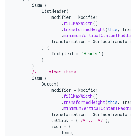
item
{
ListHeader
(
modifier
=
Modifier
.
fillMaxWidth
()
.
transformedHeight
(
this
,
trans
.
minimumVerticalContentPadding
transformation
=
SurfaceTransforma
)
{
Text
(
text
=
"Header"
)
}
}
// ... other items
item
{
Button
(
modifier
=
Modifier
.
fillMaxWidth
()
.
transformedHeight
(
this
,
trans
.
minimumVerticalContentPadding
transformation
=
SurfaceTransforma
onClick
=
{
/* ... */
},
icon
=
{
Icon
(