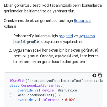
Ekran görüntüsü testi, kod tabanınızdaki belirli konumlarda
gerilemeleri belirlemenize de yardımcı olur.
Örneklerimizde ekran görüntüsü testi için
Roborazzi
kullanılır:
Roborazzi'yi kullanmak için
projenizi
ve
uygulama
build.gradle
dosyalarınızı yapılandırın.
Uygulamanızdaki her ekran için bir ekran görüntüsü
testi oluşturun. Örneğin, aşağıdaki kod, liste içeren
bir ekranın ekran görüntüsü testini gösterir:
@RunWith
(
ParameterizedRobolectricTestRunner
::
class
class
ComposeListScreenTest
(
override
val
device
:
WearDevice
)
:
WearScreenshotTest
()
{
override
val
tolerance
=
0.02f