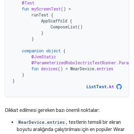
@Test
fun
myScreenTest
()
=
runTest
{
AppScaffold
{
ComposeList
()
}
}
companion
object
{
@JvmStatic
@ParameterizedRobolectricTestRunner.Parame
fun
devices
()
=
WearDevice
.
entries
}
}
ListTest
.
kt
Dikkat edilmesi gereken bazı önemli noktalar:
WearDevice.entries
, testlerin temsili bir ekran
boyutu aralığında çalıştırılması için en popüler Wear