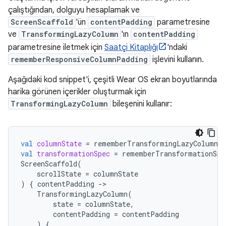
çalıştığından, dolguyu hesaplamak ve
ScreenScaffold
'ün
contentPadding
parametresine
ve
TransformingLazyColumn
'ın
contentPadding
parametresine iletmek için
Saatçi Kitaplığı
'ndaki
rememberResponsiveColumnPadding
işlevini kullanın.
Aşağıdaki kod snippet'i, çeşitli Wear OS ekran boyutlarında
harika görünen içerikler oluşturmak için
TransformingLazyColumn
bileşenini kullanır:
val
columnState
=
rememberTransformingLazyColumnSt
val
transformationSpec
=
rememberTransformationSpe
ScreenScaffold
(
scrollState
=
columnState
)
{
contentPadding
-
TransformingLazyColumn
(
state
=
columnState
,
contentPadding
=
contentPadding
)
{