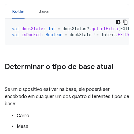
Kotlin
Java
val
dockState
:
Int
=
dockStatus
?.
getIntExtra
(
EXTRA
val
isDocked
:
Boolean
=
dockState
!=
Intent
.
EXTRA_
Determinar o tipo de base atual
Se um dispositivo estiver na base, ele poderá ser
encaixado em qualquer um dos quatro diferentes tipos de
base:
Carro
Mesa