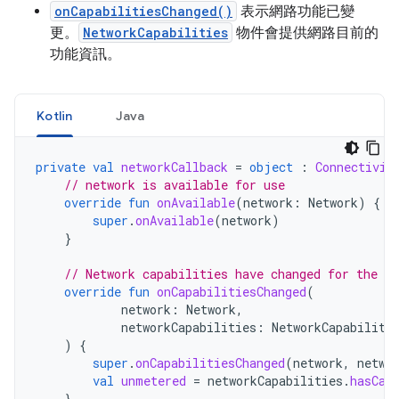
onCapabilitiesChanged()
表示網路功能已變
更。
NetworkCapabilities
物件會提供網路目前的
功能資訊。
Kotlin
Java
private
val
networkCallback
=
object
:
Connectivit
// network is available for use
override
fun
onAvailable
(
network
:
Network
)
{
super
.
onAvailable
(
network
)
}
// Network capabilities have changed for the ne
override
fun
onCapabilitiesChanged
(
network
:
Network
,
networkCapabilities
:
NetworkCapabiliti
)
{
super
.
onCapabilitiesChanged
(
network
,
netwo
val
unmetered
=
networkCapabilities
.
hasCap
}