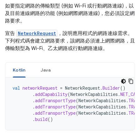
如要指定網路的傳輸類型 (例如 Wi-Fi 或行動網路連線)，以
及目前連線網路的功能 (例如網際網路連線)，您必須設定網
路要求。
宣告
NetworkRequest
，說明應用程式的網路連線需求。
下列程式碼會建立網路要求，該網路必須連上網際網路，且
傳輸類型為 Wi-Fi、乙太網路或行動網路連線。
Kotlin
Java
val
networkRequest
=
NetworkRequest
.
Builder
()
.
addCapability
(
NetworkCapabilities
.
NET_CAP
.
addTransportType
(
NetworkCapabilities
.
TRAN
.
addTransportType
(
NetworkCapabilities
.
TRAN
.
addTransportType
(
NetworkCapabilities
.
TRAN
.
build
()