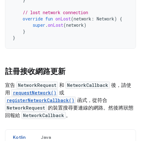
// lost network connection
override
fun
onLost
(
network
:
Network
)
{
super
.
onLost
(
network
)
}
}
註冊接收網路更新
宣告
NetworkRequest
和
NetworkCallback
後，請使
用
requestNetwork()
或
registerNetworkCallback()
函式，從符合
NetworkRequest
的裝置搜尋要連線的網路。然後將狀態
回報給
NetworkCallback
。
Kotlin
Java