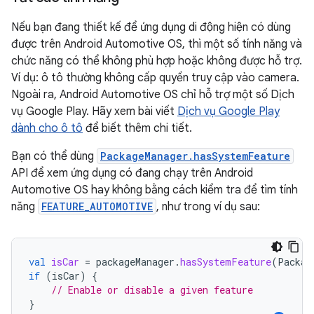
Nếu bạn đang thiết kế để ứng dụng di động hiện có dùng
được trên Android Automotive OS, thì một số tính năng và
chức năng có thể không phù hợp hoặc không được hỗ trợ.
Ví dụ: ô tô thường không cấp quyền truy cập vào camera.
Ngoài ra, Android Automotive OS chỉ hỗ trợ một số Dịch
vụ Google Play. Hãy xem bài viết
Dịch vụ Google Play
dành cho ô tô
để biết thêm chi tiết.
Bạn có thể dùng
PackageManager.hasSystemFeature
API để xem ứng dụng có đang chạy trên Android
Automotive OS hay không bằng cách kiểm tra để tìm tính
năng
FEATURE_AUTOMOTIVE
, như trong ví dụ sau:
val
isCar
=
packageManager
.
hasSystemFeature
(
Packag
if
(
isCar
)
{
// Enable or disable a given feature
}