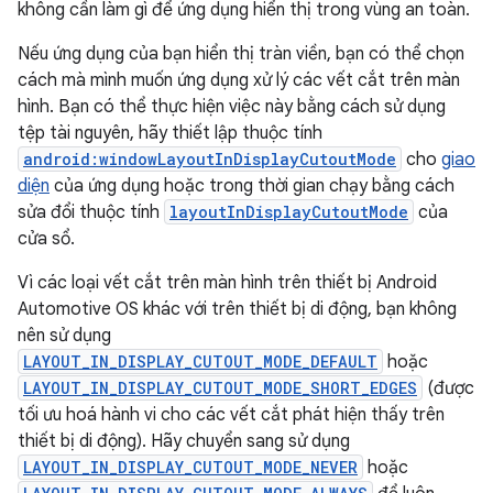
không cần làm gì để ứng dụng hiển thị trong vùng an toàn.
Nếu ứng dụng của bạn hiển thị tràn viền, bạn có thể chọn
cách mà mình muốn ứng dụng xử lý các vết cắt trên màn
hình. Bạn có thể thực hiện việc này bằng cách sử dụng
tệp tài nguyên, hãy thiết lập thuộc tính
android:windowLayoutInDisplayCutoutMode
cho
giao
diện
của ứng dụng hoặc trong thời gian chạy bằng cách
sửa đổi thuộc tính
layoutInDisplayCutoutMode
của
cửa sổ.
Vì các loại vết cắt trên màn hình trên thiết bị Android
Automotive OS khác với trên thiết bị di động, bạn không
nên sử dụng
LAYOUT_IN_DISPLAY_CUTOUT_MODE_DEFAULT
hoặc
LAYOUT_IN_DISPLAY_CUTOUT_MODE_SHORT_EDGES
(được
tối ưu hoá hành vi cho các vết cắt phát hiện thấy trên
thiết bị di động). Hãy chuyển sang sử dụng
LAYOUT_IN_DISPLAY_CUTOUT_MODE_NEVER
hoặc