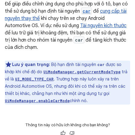
Để giúp điều chỉnh ứng dụng cho phù hợp với ô tô, bạn có
thể sử dụng bộ hạn định tài nguyên
car
để
cung cấp tài
nguyên thay thế
khi chạy trên xe chạy Android
Automotive OS. Ví dụ: nếu sử dụng
Tài nguyên kích thước
để lưu trữ giá trị khoảng đệm, thì bạn có thể sử dụng giá
trị lớn hơn cho nhóm tài nguyên
car
để tăng kích thước
của đích chạm.
Lưu ý quan trọng:
Bộ hạn định tài nguyên
được so
car
khớp khi chế độ do
trả
UiModeManager.getCurrentModeType
về là
. Trường hợp này luôn xảy ra trên
UI_MODE_TYPE_CAR
Android Automotive OS, nhưng đôi khi có thể xảy ra trên các
thiết bị khác, chẳng hạn như khi một ứng dụng tự gọi
chính nó.
UiModeManager.enableCarMode
Thông tin này có hữu ích không cho bạn không?