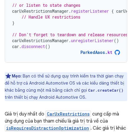
// or listen to state changes
carUxRestrictionsManager
.
registerListener
{
carUxR
// Handle UX restrictions
}
// Don't forget to teardown and release resources 
carUxRestrictionsManager
.
unregisterListener
()
car
.
disconnect
()
ParkedAaos
.
kt
Mẹo:
Bạn có thể sử dụng quy trình kiểm tra thời gian chạy
để hỗ trợ cả Android Automotive OS và các kiểu dáng thiết bị
khác bằng cùng một mã bằng cách chỉ gọi
Car.createCar()
trên thiết bị chạy Android Automotive OS.
Giá trị duy nhất do
CarUxRestrictions
cung cấp mà
ứng dụng của bạn tham chiếu là giá trị trả về của
isRequiresDistractionOptimization
. Các giá trị khác