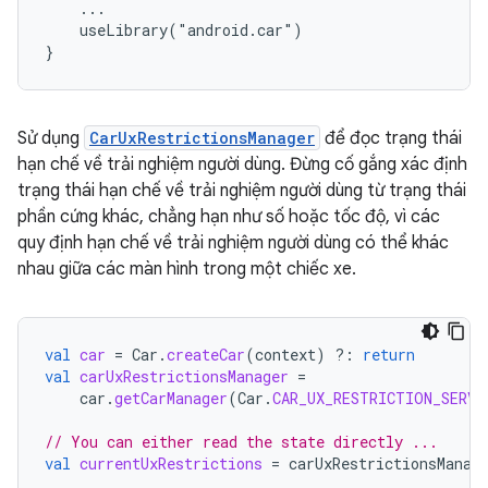
    ...

    useLibrary("android.car")

Sử dụng
CarUxRestrictionsManager
để đọc trạng thái
hạn chế về trải nghiệm người dùng. Đừng cố gắng xác định
trạng thái hạn chế về trải nghiệm người dùng từ trạng thái
phần cứng khác, chẳng hạn như số hoặc tốc độ, vì các
quy định hạn chế về trải nghiệm người dùng có thể khác
nhau giữa các màn hình trong một chiếc xe.
val
car
=
Car
.
createCar
(
context
)
?:
return
val
carUxRestrictionsManager
=
car
.
getCarManager
(
Car
.
CAR_UX_RESTRICTION_SERVI
// You can either read the state directly ...
val
currentUxRestrictions
=
carUxRestrictionsManag