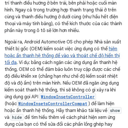
trí thanh điều hướng ở bên trái, bên phải hoặc cuối màn
hình. Ngay cả trong trường hợp thanh trạng thái ở trên
cùng và thanh điều hướng ở dưới cùng (như hầu hết điện
thoại và máy tính bảng), có thể kích thước của các thành
phần này trong ô tô sẽ lớn hơn nhiều.
Ngoài ra, Android Automotive OS cho phép Nhà sản xuất
thiết bị gốc (OEM) kiểm soát việc ứng dụng có thể
hiện
hoặc ẩn thanh hệ thống để vào và thoát chế độ hiển thị
tối đa
. Ví dụ: bằng cách ngăn các ứng dụng ẩn thanh hệ
thống, OEM có thể đảm bảo luôn truy cập được các chế
độ điều khiển xe (chẳng hạn như chế độ kiểm soát nhiệt
độ và độ ẩm) trên màn hình. Nếu OEM đã ngăn ứng dụng
kiểm soát thanh hệ thống, thì sẽ không có gì xảy ra khi
ứng dụng gọi API
WindowInsetsController
(hoặc
WindowInsetsControllerCompat
) để làm hiện
hoặc ẩn thanh hệ thống. Hãy tham khảo tài liệu về
show
và
hide
để tìm hiểu thêm về cách phát hiện xem ứng
dụng của bạn có thể sửa đổi các phần lồng ghép hay