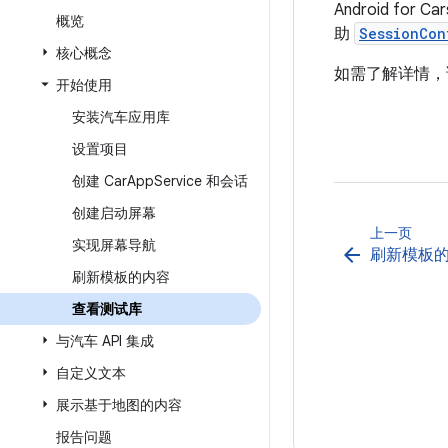
Android for Ca
概览
助
SessionCon
核心概念
如需了解详情
开始使用
安装汽车应用库
设置项目
创建 Car
App
Service 和会话
创建启动屏幕
上一页
实现屏幕导航
arrow_back
刷新模板
刷新模板的内容
查看测试库
与汽车 API 集成
自定义文本
展示基于地图的内容
报告问题