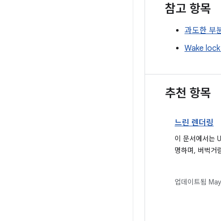
참고 항목
과도한 부분적
Wake loc
추천 항목
느린 렌더링
이 문서에서는 U
명하며, 버벅거
로 인해 건너뛴
프레임은 극심한
업데이트됨
May
니다. 원활한 
는 데 중점을 두고
케이션에서 이러