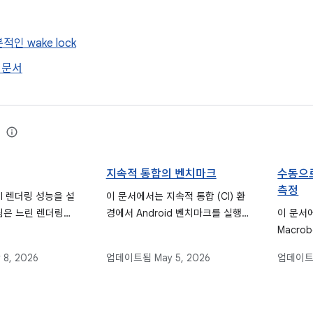
인 wake lock
k 문서
지속적 통합의 벤치마크
수동으로
측정
I 렌더링 성능을 설
이 문서에서는 지속적 통합 (CI) 환
림은 느린 렌더링으
경에서 Android 벤치마크를 실행
이 문서에
 프레임으로, 정지된
하여 시간 경과에 따른 성능을 모니
Macro
 지연으로 정의합
터링하고 회귀 또는 개선을 식별하
같은 자
 8, 2026
업데이트됨
May 5, 2026
업데이
사용자 환경을 유지하
는 방법을 안내하며 설정, 실행, 데
Andro
 Android 애플리
이터 수집 프로세스를 자세히 설명
수동으로
한 문제를 진단하
합니다.
법을 자