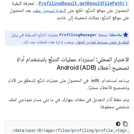
ProfilingResult.getResultFilePath()
. لمعرفة كيفية
الحصول على موقع التتبُّع، اطّلِع على
كيفية تسجيل ملف
. بعد الحصول
على موقع التتبُّع، يمكنك تحميله إلى خادم.
ملاحظة:
يحفظ
عمليات التتبُّع المسجّلة في
دليل
ProfilingManager
التطبيق ضمن مساحة تخزين الجهاز
، ويجب إدارة هذه الملفات بعد ذلك.
الاختبار المحلي: استرداد عمليات التتبُّع باستخدام أداة
تصحيح أخطاء Android (ADB)
يساعد استخدام
adb
في الحصول على عمليات تتبُّع للتحقّق من الأداء
وتصحيح الأخطاء محليًا.
يتم حفظ آثار التعديل في ملفات جهازك. في ما يلي مسار نموذجي لملف
شخصي محفوظ: