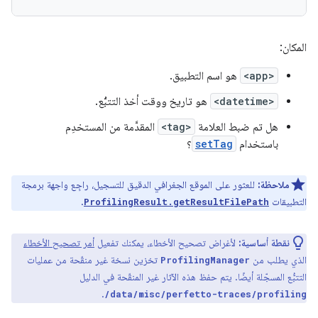
المكان:
<app>
هو اسم التطبيق.
<datetime>
هو تاريخ ووقت أخذ التتبُّع.
هل تم ضبط العلامة
<tag>
المقدَّمة من المستخدِم
باستخدام
setTag
؟
ملاحظة:
للعثور على الموقع الجغرافي الدقيق للتسجيل، راجِع واجهة برمجة
التطبيقات
.
ProfilingResult.getResultFilePath
نقطة أساسية:
لأغراض تصحيح الأخطاء، يمكنك تفعيل
أمر تصحيح الأخطاء
الذي يطلب من
تخزين نسخة غير منقّحة من عمليات
ProfilingManager
التتبُّع المسجّلة أيضًا. يتم حفظ هذه الآثار غير المنقّحة في الدليل
.
/data/misc/perfetto-traces/profiling