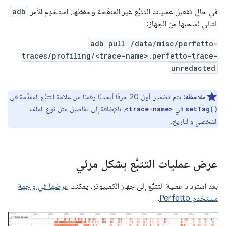
في حال تفعيل عمليات التتبُّع غير المنقّحة وحفظها، استخدِم الأمر
adb
التالي لسحبها من الجهاز:
adb pull /data/misc/perfetto-
traces/profiling/<trace-name>.perfetto-trace-
unredacted
ملاحظة:
يتم تضمين أول 20 حرفًا أبجديًا رقميًا من علامة التتبُّع المقدَّمة في
في
، بالإضافة إلى تفاصيل مثل نوع الملف
<trace-name>
setTag()
الشخصي والتاريخ.
عرض عمليات التتبُّع بشكل مرئي
بعد استرداد عملية التتبُّع إلى جهاز الكمبيوتر، يمكنك
عرضها في واجهة
مستخدم Perfetto
.