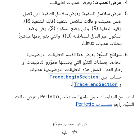
عرض العمليات
: يعرض عمليات تطبيقك.
عرض سلاسل التنفيذ
: يعرض سلاسل التنفيذ التي تعمل
ضمن عمليتك وحالات سلاسل التنفيذ (قابلة للتنفيذ (R)،
وقيد التنفيذ (R)، وفي وضع السكون (S)، وفي وضع
السكون غير القابل للمقاطعة (D))، والتي يتم ربطها مباشرةً
بحالات عمليات Linux.
شرائح التتبُّع
: يعرض هذا القسم التعليقات التوضيحية
الخاصة بعمليات التتبُّع التي يضيفها مطوّرو التطبيقات أو
إطار العمل. تشمل هذه التعليقات التوضيحية عمليات
حسابية بين
Trace.beginSection
و
Trace.endSection
.
لمزيد من المعلومات حول واجهة مستخدم Perfetto وعرض بيانات
التتبُّع، راجِع
مستندات Perfetto
.
هل كان المحتوى مفيدًا؟